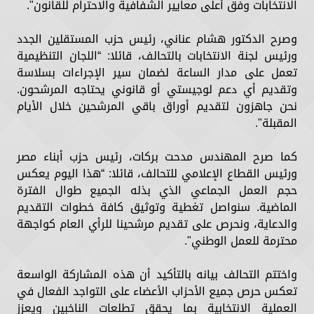
الانتخابات وفق أعلى معايير الشفافية والاحترام للقانون".
وصرح الدكتور هشام عناني، رئيس حزب المستقلين الجدد
ورئيس لجنة الانتخابات بالتحالف، قائلا: “اللجان التنظيمية
تعمل على مدار الساعة لضمان سير الإجراءات بسلاسة
وتقديم أي دعم لوجيستي أو قانوني يحتاجه المرشحون.
نحن جاهزون لتقديم أوراق باقي المرشحين خلال الأيام
المقبلة".
كما صرح المهندس مدحت بركات، رئيس حزب أبناء مصر
ورئيس القطاع الإعلامي للتحالف، قائلا: “هذا اليوم يعكس
حجم العمل الجماعي الذي بذله الجميع طوال الفترة
الماضية. سنواصل تغطية وتوثيق كافة خطوات التقديم
والدعاية، ونحرص على تقديم مرشحينا للرأي العام كواجهة
محترمة للعمل الوطني".
واختتم التحالف بيانه بالتأكيد أن هذه المشاركة الواسعة
تعكس حرص جميع الأحزاب الأعضاء على التواجد الفعال في
العملية الانتخابية بما يحقق تطلعات الناخبين ويعزز