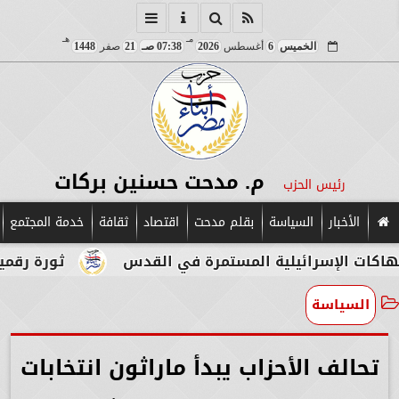
مـ
هـ
الخميس
6
أغسطس
2026
07:38 صـ
21
صفر
1448
م. مدحت حسنين بركات
رئيس الحزب
الأخبار
السياسة
بقلم مدحت
اقتصاد
ثقافة
خدمة المجتمع
سرائيلية المستمرة في القدس
ثورة رقمية في قلب ا
السياسة
تحالف الأحزاب يبدأ ماراثون انتخابات