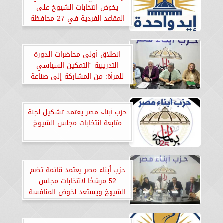
يخوض انتخابات الشيوخ على
المقاعد الفردية في 27 محافظة
بـ100 مرشح يمثلون 17 حزبًا
انطلاق أولى محاضرات الدورة
التدريبية “التمكين السياسي
للمرأة: من المشاركة إلى صناعة
القرار”
حزب أبناء مصر يعتمد تشكيل لجنة
متابعة انتخابات مجلس الشيوخ
حزب أبناء مصر يعتمد قائمة تضم
52 مرشحًا لانتخابات مجلس
الشيوخ ويستعد لخوض المنافسة
في 14 محافظة