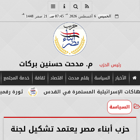
مـ
هـ
الخميس
6
أغسطس
2026
07:45 صـ
21
صفر
1448
م. مدحت حسنين بركات
رئيس الحزب
الأخبار
السياسة
بقلم مدحت
اقتصاد
ثقافة
خدمة المجتمع
سرائيلية المستمرة في القدس
ثورة رقمية في قلب ا
السياسة
حزب أبناء مصر يعتمد تشكيل لجنة