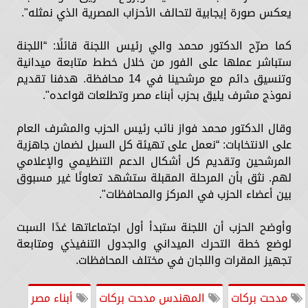
يعكس صورة إيجابية لتحالف الأحزاب المصرية الذي نمثله".
كما صرّح الدكتور محمد والي رئيس اللجنة قائلًا: “اللجنة
ستباشر عملها على الفور من خلال خطط متابعة ميدانية
وتنسيق دائم مع مرشحينا في 14 محافظة. هدفنا تقديم
نموذج مشرف يليق بحزب أبناء مصر وتطلعات قواعده".
وقال الدكتور محمد فواز نائب رئيس الحزب والمشرف العام
على الانتخابات: “نعمل على تهيئة كل السبل لضمان جاهزية
المرشحين وتقديم كل أشكال الدعم التنظيمي والإعلامي
لهم. نثق بأن المرحلة المقبلة ستشهد تعاونًا غير مسبوق
بين أعضاء الحزب في المركز والمحافظات".
وأوضح الحزب أن اللجنة ستبدأ أول اجتماعاتها غدًا السبت
لوضع خطة التحرك الميداني والجدول التنفيذي ومتابعة
تجهيز المقرات واللجان في مختلف المحافظات.
مدحت بركات
المهندس مدحت بركات
أبناء مصر