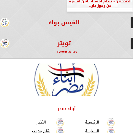
الصحفيين» تنظم أمسية تأبين لعشرة
من رموز دار...
الفيس بوك
تويتر
Tweets by
أبناء مصر
الرئيسية
الأخبار
السياسة
بقلم مدحت