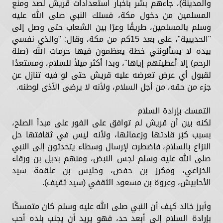
والمدينة)، جاءهم بشر بأخبار استعدادات قريش لصد ومنع
المسلمين من دخول مكة، فسلك النبي صلى الله عليه
وسلم بالمسلمين، طريقًا وعرًا بين الشعاب حتى وصل إلى
"الحديبية"، على بعد 15كم من مكة، وقال: "والذي نفسي
بيده لا يسألونني خطة يعظمون فيها حرمات الله (صلة
الرحم) إلا أعطيتهم إياها"، وبدا أكثر ميلاً للسلام، ومستعدًا
لقبول أي عرض تعرضه عليه قريش حتى لو فيه تنازل عن
جزء من حقه، من أجل السلام، ولأنه لا يرضى الأذى لوطنه.
التمسك بإرادة السلام
لكنه بين أن قريش لم توافق على الفور على مبدأ الصلح،
بسبب كبَر قادتها وزعمائها، ولأنه ليس في ثقافتها حل
النزاع بالسلام، فاضطرت لإرسال وسطاء يتحدثون إلى النبي
صلى الله عليه وسلم لجس النبض، ومنهم بديل بن ورقاء
الخزاعي، ومكرز بن حفص، وحليس بن علقمة سيد
الأحابيش، وعروة بن مسعود الثقفي (سيد ثقيف).
وأبرز خالد كيف أن النبي صلى الله عليه وسلم كان متمسكًا
بإرادة السلام إلى أبعد حد، فهو يريد أن يجنب بلده أحب