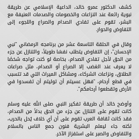
كشف الدكتور عمرو خالد، الداعية الإسلامي عن طريقة
نبوية رائعة عند النزاعات والخصومات والصدمات العنيفة مع
البشر، تقوم على تفادي الصدام والصراع واللجوء إلى
التفاوض والحوار.
وقال في الحلقة التاسعة عشر من برنامجه الرمضاني "نبي
الإحسان"، إن التفاوض يتطلب نفسًا طويلاً، والتنازل عن جزء
من الحق لأجل تفادي الصدام، بخاصة لو كنت تواجه شخصًا
لا يعرف عند الغضب إلا الصراع أو الصدام، مثل صراعات
الطلاق، ونزاعات الشركاء، ومشاكل الميراث التي قد تتسبب
في قطع أرحام، "فهل عسيتم أن توليتم أن تفسدوا في
الأرض وتقطعوا أرحامكم".
وأوضح خالد أن طريقة تفكير النبي صلى الله عليه وسلم
كانت تقوم على التنازل عن جزء من الحق بدلاً من الصدام،
فقد كانت ثقافة العرب تقوم على أن أي خلاف يُحل بالحرب،
لكنه جاء ليعلم البشرية فنون جمع الناس بالسلام
والتفاوض والصبر على استفزاز الآخر.