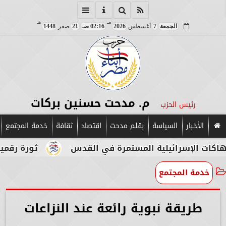
مـ
هـ
الجمعة
7
أغسطس
2026
02:16 صـ
21
صفر
1448
م. مدحت حسنين بركات
رئيس الحزب
الأخبار
السياسة
بقلم مدحت
اقتصاد
ثقافة
خدمة المجتمع
إسرائيلية المستمرة في القدس
ثورة رقمية في قلب 
خدمة المجتمع
طريقة نبوية رائعة عند النزاعات