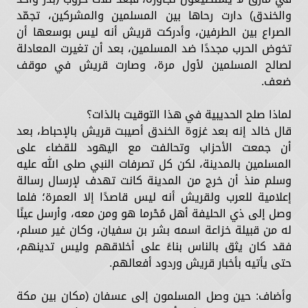
والخندق) دارت رحاها بين المسلمين والمشركين، تجمّد
الصراع بين الطرفين، وأدركت قريش أنه ليس بوسعها أن
تخوض الحرب مجددًا ضد المسلمين، بعد أن تغيرت المعادلة
لصالح المسلمين لأول مرة، وصارت قريش في موقف
ضعف.
لماذا صلح الحديبية في هذا التوقيت بالذات؟
قال خالد إنه بعد غزوة الخندق أصيبت قريش بالإحباط، بعد
أن جمعت الأحزاب وتحالفت مع اليهود للقضاء على
المسلمين بالمدينة، لكن كل تصرفات النبي صلى الله عليه
وسلم منذ أن خرج من المدينة كانت تهدف لإرسال رسالة
إعلامية للعرب ولقريش أنه ليس قاصدًا إلا العمرة؛ فلما
وصل إلى ذي الحليفة أهل مُحْرما هو ومن معه، وأرسل عينًا
له من قبيلة خزاعة اسمه بشر بن سفيان، وكان غير مسلم،
فقد كان يثق بالناس بناءً على أخلاقهم وليس تدينهم،
حتى يأتيه بأخبار قريش وردود أفعالهم.
وأضاف: حين وصل المسلمون إلى عسفان (مكان بين مكة