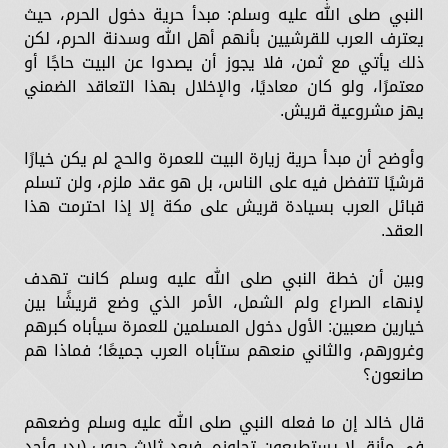
النبي صلى الله عليه وسلم: مبدأ حرية دخول الحرم، حيث
يعترف العرب للقرشيين بأنهم أهل الله وسدنة الحرم، لكن
ذلك يأتي مع ثمن، فلا يجوز أن يصدوا عن البيت حاجًا أو
معتمرًا، ولو كان معاديًا، والإخلال بهذا التعاقد الضمني
يهز مشروعية قريش.
وأوضح أن مبدأ حرية زيارة البيت للعمرة والحج لم يكن خيارًا
قرشيًا تتفضل فيه على الناس، بل هو عقد ملزم، ولن تسلم
قبائل العرب بسيادة قريش على مكة إلا إذا احترمت هذا
العقد.
وبين أن خطة النبي صلى الله عليه وسلم كانت تهدف
لإنهاء الصراع ولم الشمل، الأمر الذي وضع قريشًا بين
خيارين صعبين: الأول دخول المسلمين للعمرة سيأباه كبرهم
وغرورهم، والثاني منعهم ستأباه العرب جميعًا؛ فماذا هم
صانعون؟
قال خالد إن ما فعله النبي صلى الله عليه وسلم وضعهم
في مأزق لا يستطيعون تجاوزه، فبعد ثلاث حروب (بدر وأحد