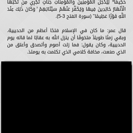
حَكِيمًا* لِيُدْخِلَ الْمُؤْمِنِينَ وَالْمُؤْمِنَاتِ جَنَّاتٍ تَجْرِي مِنْ تَحْتِهَا
الْأَنْهَارُ خَالِدِينَ فِيهَا وَيُكَفِّرَ عَنْهُمْ سَيِّئَاتِهِمْ ۚ وَكَانَ ذَٰلِكَ عِنْدَ
اللَّهِ فَوْزًا عَظِيمًا" (سورة الفتح 3-5).
قال عمر: ما كان في الإسلام فتحًا أعظم من الحديبية.
وبقي زمنًا طويلاً متخوفًا أن ينزل الله به عقابًا لما قاله يوم
الحديبية، وكان يقول: فما زلت أصوم وأتصدق وأعتق من
الذي صنعت، مخافة كلامي الذي تكلمت به يومئذ.