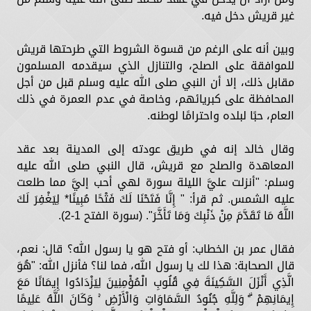
غير قريش دخل فيه.
وبين أنه على الرغم من قسوة الشروط التي طرحتها قريش
للموافقة على الصلح، والتنازل الذي سيقدمه المسلمون
مقابل ذلك، إلا أن النبي صلى الله عليه وسلم قبل من أجل
المحافظة على كبريائهم، وخاصة في عدم العمرة في ذلك
العام، حبًا لبلده واحترامًا لوطنه.
وقال خالد إنه في طريق عودته إلى المدينة بعد عقد
المعاهدة والصلح مع قريش، قال النبي صلى الله عليه
وسلم: "أنزلت عليَّ الليلة سورة لهي أحب إليَّ مما طلعت
عليه الشمس. ثم قرأ: " إِنَّا فَتَحْنَا لَكَ فَتْحًا مُبِينًا* لِيَغْفِرَ لَكَ
اللَّهُ مَا تَقَدَّمَ مِنْ ذَنْبِكَ وَمَا تَأَخَّرَ". (سورة الفتح 1-2).
فقال عمر بن الخطاب: أو فتح هو يا رسول الله؟ قال: نعم،
قال الصحابة: هذا لك يا رسول الله، فما لنا؟ فأنزل الله: "هُوَ
الَّذِي أَنْزَلَ السَّكِينَةَ فِي قُلُوبِ الْمُؤْمِنِينَ لِيَزْدَادُوا إِيمَانًا مَعَ
إِيمَانِهِمْ ۗ وَلِلَّهِ جُنُودُ السَّمَاوَاتِ وَالْأَرْضِ ۚ وَكَانَ اللَّهُ عَلِيمًا