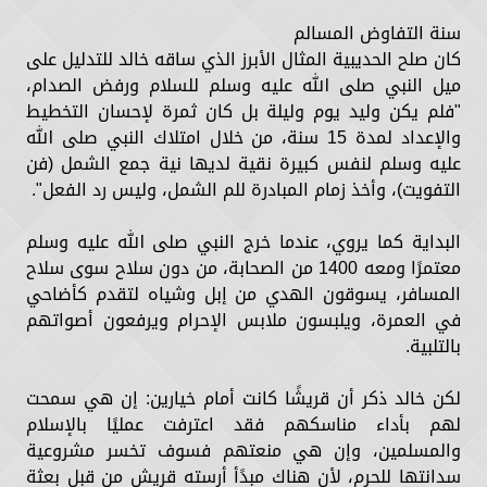
سنة التفاوض المسالم
كان صلح الحديبية المثال الأبرز الذي ساقه خالد للتدليل على
ميل النبي صلى الله عليه وسلم للسلام ورفض الصدام،
"فلم يكن وليد يوم وليلة بل كان ثمرة لإحسان التخطيط
والإعداد لمدة 15 سنة، من خلال امتلاك النبي صلى الله
عليه وسلم لنفس كبيرة نقية لديها نية جمع الشمل (فن
التفويت)، وأخذ زمام المبادرة للم الشمل، وليس رد الفعل".
البداية كما يروي، عندما خرج النبي صلى الله عليه وسلم
معتمرًا ومعه 1400 من الصحابة، من دون سلاح سوى سلاح
المسافر، يسوقون الهدي من إبل وشياه لتقدم كأضاحي
في العمرة، ويلبسون ملابس الإحرام ويرفعون أصواتهم
بالتلبية.
لكن خالد ذكر أن قريشًا كانت أمام خيارين: إن هي سمحت
لهم بأداء مناسكهم فقد اعترفت عمليًا بالإسلام
والمسلمين، وإن هي منعتهم فسوف تخسر مشروعية
سدانتها للحرم، لأن هناك مبدًأ أرسته قريش من قبل بعثة