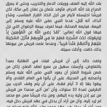
بلاد الله إليه العنف وويلات الدمار والتخريب، وحتى لا يمزق
الصراع بلد الله الحرام، فأوفد عثمان بن عفان إلى مكة، لكن
قريشًا احتبسته لأيام من أجل اتخاذ القرار المناسب، وشاع
آنذاك أنه قُتل، فدعا النبي صلى الله عليه وسلم إلى
البيعة، فبايعه الصحابة، فيما تعرف ببيعة الرضوان التي نزل
فيها قول الله تعالى: "لَقَدْ رَضِيَ اللَّهُ عَنِ الْمُؤْمِنِينَ إِذْ
يُبَايِعُونَكَ تَحْتَ الشَّجَرَةِ فَعَلِمَ مَا فِي قُلُوبِهِمْ فَأَنْزَلَ السَّكِينَةَ
عَلَيْهِمْ وَأَثَابَهُمْ فَتْحاً قَرِيباً"، وعندما علمت قريش من عيونها
بذلك خافت، وأخلت سبيله.
ولفت خالد إلى أن قريش قبلت في النهاية بمبدأ
بالتفاوض، وأرسلت سهيل بن عمرو لعقد الصلح، زكان من
ضمن شروط الصلح أن يعود النبي صلى الله عليه وسلم
وأصحابه إلى المدينة، على أن يأتوا في العام القادم، وألا
يبقوا بها إلا 3 أيام فقط، على أن يتم وقف الحرب بين
الطرفين لمدة 10 سنوات، وأن "من أتى محمدًا من قريش
من غير إذن وليه رده إليهم، ومن جاء قريشًا ممن مع محمد
لم يُرد إليه، وأن من أراد أن يدخل في عهد قريش دخل فيه،
ومن أراد أن يدخل في عهد محمد صلى الله عليه وسلم من