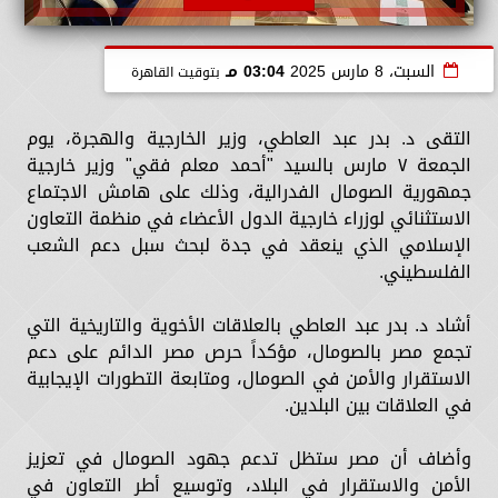
السبت، 8 مارس 2025
03:04 مـ
بتوقيت القاهرة
التقى د. بدر عبد العاطي، وزير الخارجية والهجرة، يوم
الجمعة ٧ مارس بالسيد "أحمد معلم فقي" وزير خارجية
جمهورية الصومال الفدرالية، وذلك على هامش الاجتماع
الاستثنائي لوزراء خارجية الدول الأعضاء في منظمة التعاون
الإسلامي الذي ينعقد في جدة لبحث سبل دعم الشعب
الفلسطيني.
أشاد د. بدر عبد العاطي بالعلاقات الأخوية والتاريخية التي
تجمع مصر بالصومال، مؤكداً حرص مصر الدائم على دعم
الاستقرار والأمن في الصومال، ومتابعة التطورات الإيجابية
في العلاقات بين البلدين.
وأضاف أن مصر ستظل تدعم جهود الصومال في تعزيز
الأمن والاستقرار في البلاد، وتوسيع أطر التعاون في