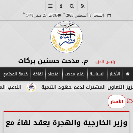
مـ
هـ
السبت
8
أغسطس
2026
09:40 مـ
23
صفر
1448
م. مدحت حسنين بركات
رئيس الحزب
الأخبار
السياسة
بقلم مدحت
اقتصاد
ثقافة
خدمة المجتمع
ون المشترك لدعم جهود التنمية
اللاعب المصري الإيط
الأخبار
وزير الخارجية والهجرة يعقد لقاءً مع