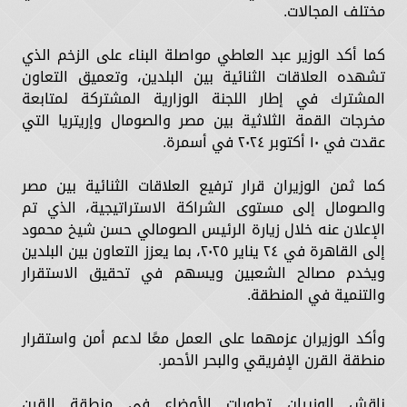
مختلف المجالات.
كما أكد الوزير عبد العاطي مواصلة البناء على الزخم الذي
تشهده العلاقات الثنائية بين البلدين، وتعميق التعاون
المشترك في إطار اللجنة الوزارية المشتركة لمتابعة
مخرجات القمة الثلاثية بين مصر والصومال وإريتريا التي
عقدت في ١٠ أكتوبر ٢٠٢٤ في أسمرة.
كما ثمن الوزيران قرار ترفيع العلاقات الثنائية بين مصر
والصومال إلى مستوى الشراكة الاستراتيجية، الذي تم
الإعلان عنه خلال زيارة الرئيس الصومالي حسن شيخ محمود
إلى القاهرة في ٢٤ يناير ٢٠٢٥، بما يعزز التعاون بين البلدين
ويخدم مصالح الشعبين ويسهم في تحقيق الاستقرار
والتنمية في المنطقة.
وأكد الوزيران عزمهما على العمل معًا لدعم أمن واستقرار
منطقة القرن الإفريقي والبحر الأحمر.
ناقش الوزيران تطورات الأوضاع في منطقة القرن