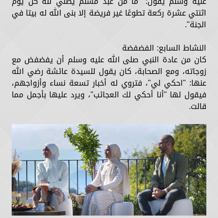
عليه وسلم يقول: "ما من عبد مسلم يصلي لله كل يوم
اثنتي عشرة ركعة تطوعًا غير فريضة إلا بنى الله له بيتا في
الجنة".
النشاط السابع: الفضفضة
كان من عادة النبي صلى الله عليه وسلم أن يفضفض مع
زوجاته، ومع الصحابة، كان يقول للسيدة عائشة رضي الله
عنها: "احكي لي"، فتروي له أخبار تسعة نساء وأزواجهم،
فيقول لها "أنا أحكي لك العجائب"، ويرد عليها بأجمل مما
قالت.