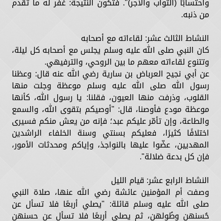
واحتسابًا (الثواب والأجر)". فتكون النتيجة: غفر له ما تقدم
من ذنبه.
النشاط الثالث عشر: لقاءاته مع أصحابه
كان النبي صلى الله عليه وسلم يجلس مع أصحابه كل ليلة،
وتتنوع لقاءاته معهم ما بين الروحي، والترفيهي.
عن أبي نجيح العرباض بن سارية رضي الله عنه قال: وعظنا
رسول الله صلى الله عليه وسلم موعظة وجلت منها
القلوب، وذرفت منها العيون، فقلنا: يا رسول الله، كأنها
موعظة مودع فأوصنا، قال: "أوصيكم بتقوى الله، والسمع
والطاعة، وإن تأمّر عليكم عبد؛ فإنه من يعش منكم فسيرى
اختلافًا كثيرًا، فعليكم بسنتي وسنة الخلفاء الراشدين
المهديين، عضّوا عليها بالنواجذ، وإياكم ومحدثات الأمور،
فإن كل بدعة ضلالة".
النشاط الرابع عشر: قيام الليل
وصفت أم المؤمنين عائشة رضي الله عنها، صلاة النبي
صلى الله عليه وسلم قائلة: "يصلي أربعًا فلا تسأل عن
حُسنهن وطُولهن، ثم يصلي أربعًا فلا تسأل عن حسنهن