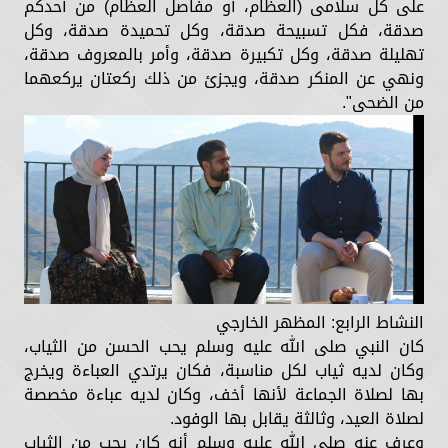
على كل سلامى (العظام، أو مفاصل العظام) من أحدكم
صدقة، فكل تسبيحة صدقة، وكل تحميدة صدقة، وكل
تهليلة صدقة، وكل تكبيرة صدقة، وأمر بالمعروف صدقة،
ونهي عن المنكر صدقة، ويجزئ من ذلك ركعتان يركعهما
من الضحى".
النشاط الرابع: المظهر الخارجي
كان النبي صلى الله عليه وسلم يحب الحسن من الثياب،
وكان لديه ثياب لكل مناسبة، فكان يرتدي العباءة ويخرج
بها لصلاة الجماعة لأنها أخف، وكان لديه عباءة مخصصة
لصلاة العيد، وثالثة يقابل بها الوفود.
وعرف عنه صلى الله عليه وسلم أنه كان يحب من الثياب