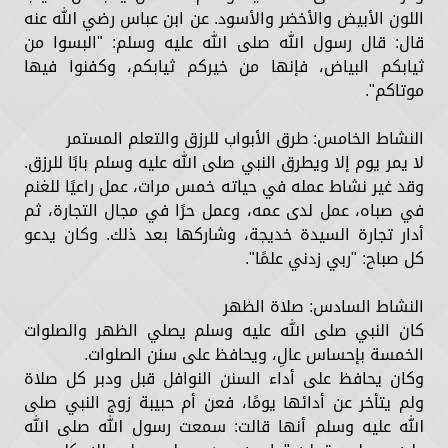
اللون الأبيض والأخضر والأسود. عن ابن عباس رضي الله عنه
قال: قال رسول الله صلى الله عليه وسلم: "البسوا من
ثيابكم البياض، فإنها من خيركم ثيابكم، وكفنوا فيها
موتاكم".
النشاط الخامس: طرق الأبواب للرزق والتعلم المستمر
لا يمر يوم إلا ويطرق النبي صلى الله عليه وسلم بابًا للرزق.
وقد غير نشاط عمله في حياته خمس مرات، عمل راعيًا للغنم
في صباه، عمل لدى عمه، وعمل حرًا في مجال التجارة، ثم
أدار تجارة السيدة خديجة، وشاركها بعد ذلك. وكان يدعو
كل صباح: "ربي زدني علمًا".
النشاط السادس: صلاة الظهر
كان النبي صلى الله عليه وسلم يصلي الظهر والصلوات
الخمسة بإحساس عالِ، ويحافظ على سنن الصلوات.
وكان يحافظ على أداء السنن النوافل قبل ودبر كل صلاة
ولم يتأخر عن أدائها يومًا، فعن أم حبيبة زوج النبي صلى
الله عليه وسلم أنها قالت: سمعت رسول الله صلى الله