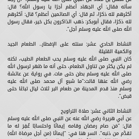
سأله فقال: أي الجهاد أعظم أجرًا يا رسول الله؟ قال:
أكثرهم لله ذكرًا، ثم قال: أي الصائمين أعظم؟ قال: أكثرهم
لله ذكرًا، فقال أبوبكر: ذهب الذاكرون بكل خير، فقال رسول
الله صلى الله عليه وسلم أجل".
النشاط الحادي عشر: سنته على الإفطار.. الطعام الجيد
والكمية القليلة
كان النبي صلى الله عليه وسلم يحب الطعام الطيب، لكنه
لم يكن يكثر من تناول الطعام، حتى أنه ما ظهر لرسول الله
صلى الله عليه وسلم بطن حتى مات. في رواية عن عائشة
رضي الله عنها قالت:"ما شبع آل محمد صلى الله عليه
وسلم منذ قدم المدينة من طعام البر ثلاث ليال تباعًا حتى
قبض".
النشاط الثاني عشر: صلاة التراويح
عن أبي هريرة رضي الله عنه عن النبي صلى الله عليه وسلم
قال: "مَن صام رمضان وقامه إيمانًا واحتسابًا غُفِرَ له ما
تقدَّم من ذنبه". السر هنا في: "إيمانًا (من أجل مرضاة الله)