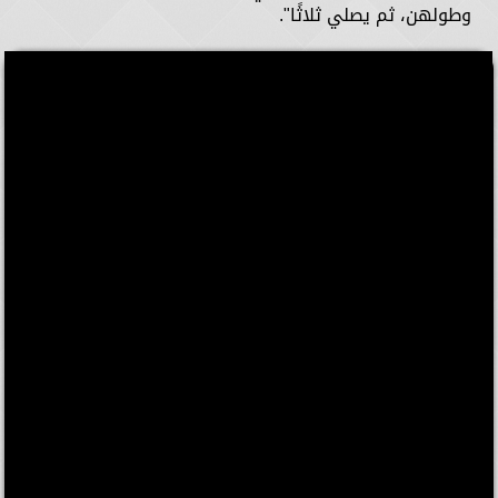
وطولهن، ثم يصلي ثلاثًا".