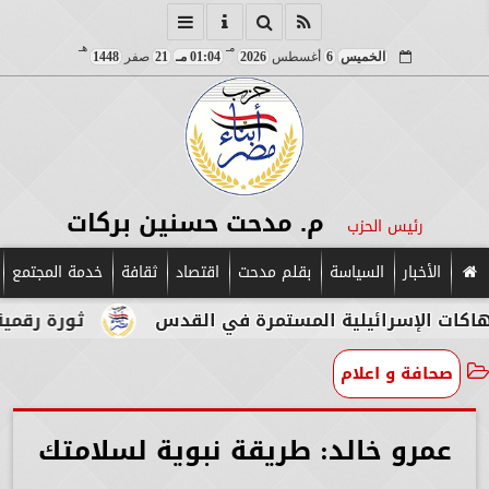
مـ
هـ
الخميس
6
أغسطس
2026
01:04 مـ
21
صفر
1448
م. مدحت حسنين بركات
رئيس الحزب
الأخبار
السياسة
بقلم مدحت
اقتصاد
ثقافة
خدمة المجتمع
ائيلية المستمرة في القدس
ثورة رقمية في قلب الآ
صحافة و اعلام
عمرو خالد: طريقة نبوية لسلامتك