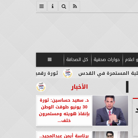
 اعلام
حوارات صحفية
كل الصحافة

 في القدس
ثورة رقمية في قلب الآثار.. بوابات ذك
الأخبار
د. سعيد حساسين: ثورة
30 يونيو طوقت الوطن
بإنقاذ هويته ومستمرون
خلف...
برئاسة أيمن عبدالمجيد..