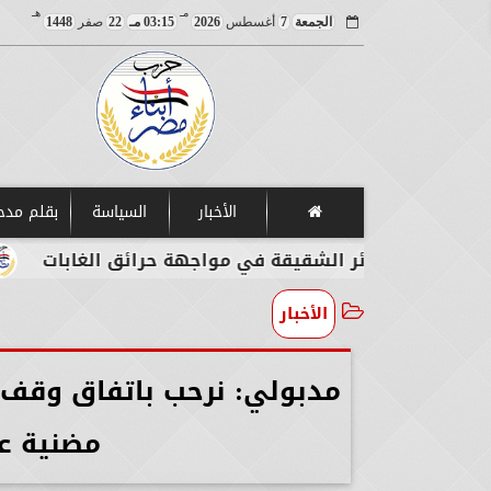
مـ
هـ
الجمعة
7
أغسطس
2026
03:15 مـ
22
صفر
1448
الأخبار
السياسة
بقلم مد
ئر الشقيقة في مواجهة حرائق الغابات
مصر تدين ا
الأخبار
مدبولي: نرحب باتفاق وقف إ
مضنية عل