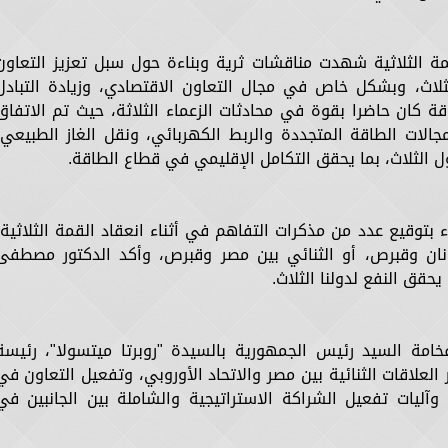
مة الثلاثية شهدت مناقشات ثرية وبناءة حول سبل تعزيز التعاون
لاث، وبشكل خاص في مجال التعاون الاقتصادي، وزيادة التبادل
قة كان حاضرا بقوة في محادثات الزعماء الثلاثة، حيث تم الاتفاق
ات الطاقة المتجددة والربط الكهربائي، ونقل الغاز الطبيعي،
دول الثلاث، بما يحقق التكامل الإقليمي في قطاع الطاقة.
وقيع عدد من مذكرات التفاهم في أثناء انعقاد القمة الثلاثية،
نان وقبرص، أو الثنائي بين مصر وقبرص، وأكد الدكتور مصطفى
حقق النفع لدولنا الثلاث.
امة السيد رئيس الجمهورية بالسيدة "روبرتا ميتسولا"، رئيسة
لعلاقات الثنائية بين مصر والاتحاد الأوروبي، وتفعيل التعاون في
، وآليات تفعيل الشراكة الاستراتيجية والشاملة بين الجانبين في