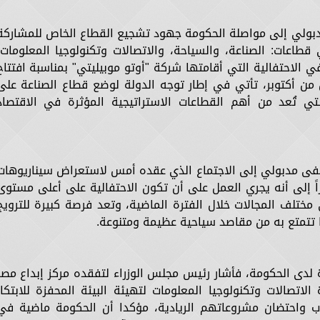
بولي إلى مواصلة الحكومة جهود تشجيع القطاع الخاص للمشاركة
اعات: الصناعة، والسياحة، والاتصالات وتكنولوجيا المعلومات،
الاحتفالية التي أقامتها شركة "أوتو موبيليتي" بمناسبة افتتاح
من أكتوبر، تأتي في إطار توجه الدولة لوضع قطاع الصناعة على
لتي تُعد من أهم القطاعات الاستراتيجية المؤثرة في الاقتصاد
فى مدبولي إلى الاجتماع الذي عقده أمس لاستعراض سيناريوهات
راً إلى أنه يجري العمل على أن تكون الاحتفالية على أعلى مستوى
تلف المجالات خلال الفترة الماضية، وتعد فرصة كبيرة للترويج
ا تتمتع به من مقاصد سياحية عظيمة ومتنوعة.
 لدى الحكومة، فأشار رئيس مجلس الوزراء لتفقده مركز إبداع مصر
 الاتصالات وتكنولوجيا المعلومات لتهيئة البيئة المحفزة للابتكار
باب واحتضان مشروعاتهم الريادية، مؤكدا أن الحكومة ماضية في