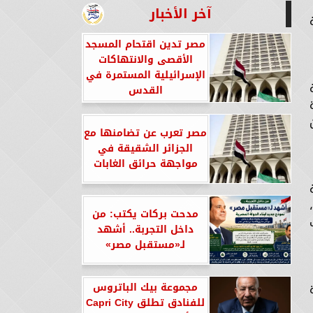
آخر الأخبار
مصر تدين اقتحام المسجد
الأقصى والانتهاكات
الإسرائيلية المستمرة في
القدس
مصر تعرب عن تضامنها مع
الجزائر الشقيقة في
مواجهة حرائق الغابات
مدحت بركات يكتب: من
داخل التجربة.. أشهد
لـ«مستقبل مصر»
مجموعة بيك الباتروس
للفنادق تطلق Capri City