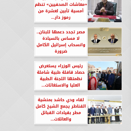
«معاشات الصحفيين» تنظم
أمسية تأبين لعشرة من
رموز دار...
مصر تجدد دعمها للبنان..
لا مساس بالسيادة
وانسحاب إسرائيل الكامل
ضرورة
رئيس الوزراء يستعرض
حصاد قافلة طبية شاملة
نظمتها اللجنة الطبية
العليا والاستغاثات...
لقاء ودي حاشد بمنشية
القناطر يجمع الشيخ كامل
مطر بقيادات القبائل
والعائلات...