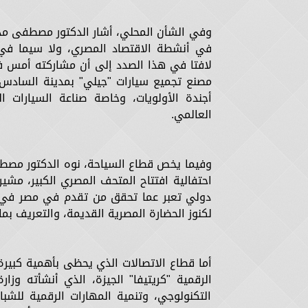
وفي الشأن المحلي، أشار الدكتور مصطفى مد
في أنشطة الاقتصاد المصري، ولا سيما في قط
لافتا في هذا الصدد إلى أن مشاركته أمس في 
مصنع تجميع سيارات "جيلي" بمدينة السادس 
أجندة الأولويات، وخاصة صناعة السيارات ا
العالمي.
وفيما يخص قطاع السياحة، نوه الدكتور مصط
احتفالية افتتاح المتحف المصري الكبير، مشي
دولي تعبر عما تحقق من تقدم في مصر في مخ
لكنوز الحضارة المصرية القديمة، والتعريف بم
أما قطاع الاتصالات الذي يحظى بأهمية كبيرة
الرقمية "كريتيفا" الجيزة، الذي أنشأته وزارة
التكنولوجي، وتنمية المهارات الرقمية للش