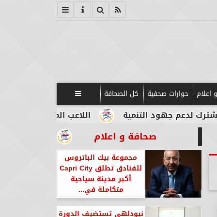
 اعلام
حوارات صحفية
كل الصحافة

م جهود التنمية
اللاعب المصري الإيطالي طه أبو ال
صحافة و اعلام
مجموعة بيك الباتروس
للفنادق تطلق Capri City
أكبر مدينة سياحية
متكاملة في...
نيودلهي تستضيف الدورة