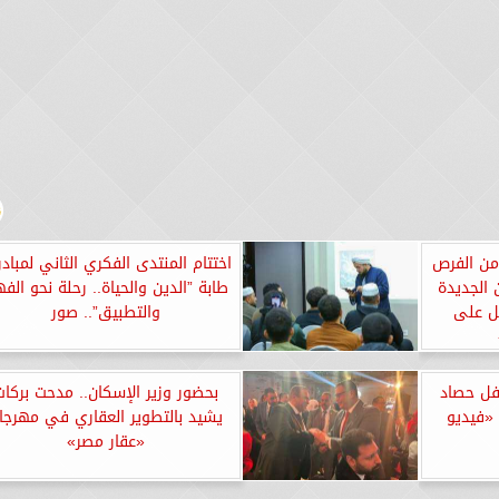
 من الفرص
اختتام المنتدى الفكري الثاني لمبادر
ن الجديدة
طابة ”الدين والحياة.. رحلة نحو الف
مل على
والتطبيق”.. صور
فل حصاد
بحضور وزير الإسكان.. مدحت بركات
 «فيديو
يشيد بالتطوير العقاري في مهرجا
«عقار مصر»