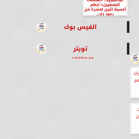
الصحفيين» تنظم
أمسية تأبين لعشرة من
رموز دار...
الفيس بوك
تويتر
Tweets by
ات
هم
ن