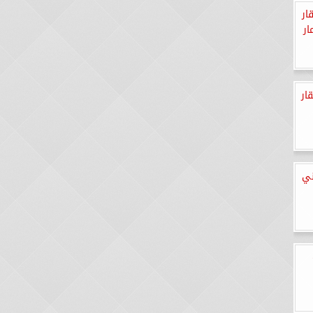
ار
ار
ار
ني