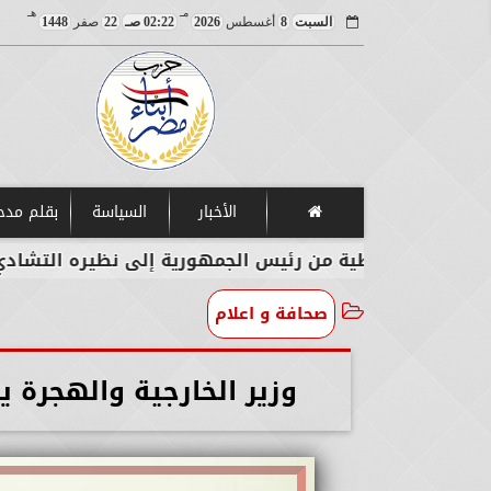
مـ
هـ
السبت
8
أغسطس
2026
02:22 صـ
22
صفر
1448
الأخبار
السياسة
بقلم مد
الة خطية من رئيس الجمهورية إلى نظيره التشادي
صحافة و اعلام
وزير الخارجية والهجرة ي