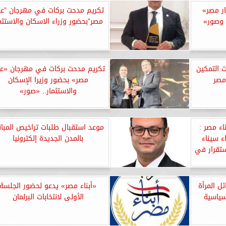
ر مصر»
تكريم مدحت بركات في مهرجان ”عق
و وصور»
مصر”بحضور وزراء الاسكان والاستثم
ت التمكين
تكريم مدحت بركات في مهرجان «عق
مصر
مصر» بحضور وزيرا الإسكان
والاستثمار.. «صور»
ء مصر :
موعد استقبال طلبات تراخيص المبا
اء سيناء
بالمدن الجديدة إلكترونيا
ستقرار في
ئل المرأة
«أبناء مصر» يدعو لحضور الجلسة
سياسية
الأولى لانتخابات البرلمان