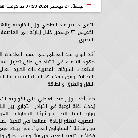
الجمعة، 27 ديسمبر 2024
07:23 صـ
بتوقيت القا
التقى د. بدر عبد العاطي وزير الخارجية واله
الخميس ٢٦ ديسمبر خلال زيارته إلى ال
المصري.
أكد الوزير عبد العاطي على عمق العلاقات 
جهود التنمية في تشاد من خلال تعزيز الاست
استعداد الشركات المصرية ذات الخبرة الع
المجالات وفي مقدمتها البنية التحتية والط
النقل والطرق والطاقة.
كما أكد الوزير عبد العاطي على الأولوية ال
يُحدث نقلة نوعية في التبادل التجاري بين الب
وزارة البنية التحتية وشركة المقاولون ال
المصرية تتطلع لزيادة أعمالها في تنفيذ الم
قبل شركة "المقاولون العرب"، ومن بينها مبني
فضلاً عن تنفيذ العديد من مشروعات الطرق والكب