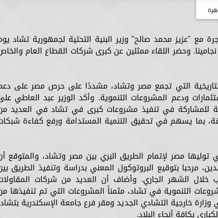
هرة
جرة مع "عزيز محمد صالح" وزير البنية التحتية لجمهورية تشاد يوم
عاصمة نجامينا. وحضر اللقاء ممثلين عن كبرى شركات القطاع العام والخاص
التاريخية التي تجمع مصر وتشاد، مشددًا على حرص مصر على دعم
ثمارات ودعم المشروعات التنموية. وأكد الوزير عبد العاطي على
الية للمشاركة في تنفيذ مشروعات كبرى في تشاد في العديد من
اقة، بما يسهم في تحقيق التنمية المستدامة ورفع كفاءة شبكات
تي توليها مصر لإتمام الطريق البري بين مصر وتشاد، والمتوقع أن
لدين، مرحبا بتوقيع البروتوكول المعني بدراسة وتنفيذ الطريق بين
عرب خلال الشهر الجاري. وأضاف أن العديد من شركات المقاولات
شروعات التنموية في تشاد، مثمناً المشروعات التي تم تنفيذها من
 وزارة خارجية التشادي الجديد ومقر فرع جامعة الإسكندرية بتشاد،
اري بكافة أنحاء البلاد.