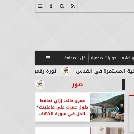
 اعلام
حوارات صحفية
كل الصحافة

ة في القدس
ثورة رقمية في قلب الآثار.. بوابات ذك
صور
عمرو خالد: إزاي تحافظ
طول عمرك على فاعليتك؟
الحل في سورة الكهف