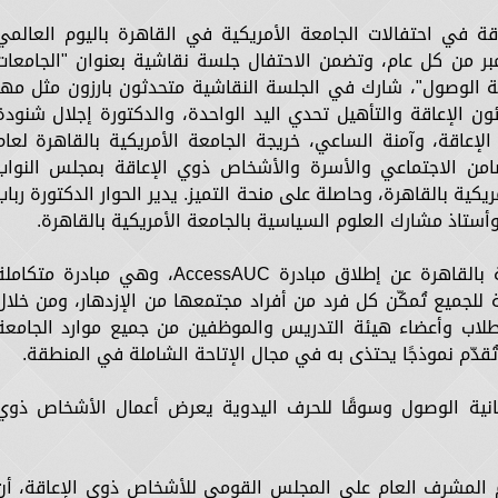
 في احتفالات الجامعة الأمريكية في القاهرة باليوم العالمي
وي الإعاقة، الذي يوافق 3 ديسمبر من كل عام، وتضمن الاحتفال جلسة نقاشية بعنوان "الجامعا
 الوصول"، شارك في الجلسة النقاشية متحدثون بارزون مثل مها
ن الإعاقة والتأهيل تحدي اليد الواحدة، والدكتورة إجلال شنودة
اقة، وآمنة الساعي، خريجة الجامعة الأمريكية بالقاهرة لعام
لتضامن الاجتماعي والأسرة والأشخاص ذوي الإعاقة بمجلس النواب
كية بالقاهرة، وحاصلة على منحة التميز. يدير الحوار الدكتورة رباب
وخلال هذه الجلسة أعلنت الجامعة الأمريكية بالقاهرة عن إطلاق مبادرة AccessAUC، وهي مبادرة متكا
لجميع تُمكّن كل فرد من أفراد مجتمعها من الإزدهار، ومن خلال
طلاب وأعضاء هيئة التدريس والموظفين من جميع موارد الجامعة
ُقدّم نموذجًا يحتذى به في مجال الإتاحة الشاملة في المنطقة.
انية الوصول وسوقًا للحرف اليدوية يعرض أعمال الأشخاص ذوي
 المشرف العام على المجلس القومي للأشخاص ذوي الإعاقة، أن