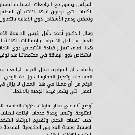
المجلس ينسق مع الجامعات المختلفة لمشارك
الكليات التي يرغبون فيها، لافته أن المجل
وتمكين ودمج الأشخاص ذوي الإعاقة بالتعاون 
وقال الدكتور أحمد دلّال رئيس الجامعة الأم
للعمل من أجل الاعتراف بالإمكانات الهائلة ل
هذا العام، "تعزيز قيادة الأشخاص ذوي الإع
الأشخاص ذوو الإعاقة في مجتمعاتنا عند توفير
وأضاف، أن المبادرة تمثل التزام الجامعة
المساحات وتعزيز الممارسات وزيادة الوعي ال
الرغم من أن عملنا في هذا المجال لا يزال في 
العمل التي يشعر فيها الجميع بالانتماء".
أوضح أنه على مدار سنوات، طوّرت الجامعة الأ
أحدث تقنيات الدعم، وتقديم الإرشاد الشخص
الوقفية ومنحة المدارس الحكومية المقدمة من 
المتاحة لهؤلاء الطلاب.