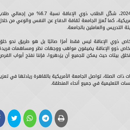
أشار إلى أنه خلال العام الأكاديمي 2023-2024، شكّل الطلاب ذوي الإعاقة نسبة 6.7% من إجمالي ط
ريكية، كما تُعزز الجامعة ثقافة الدفاع عن النفس والوعي من خلال
التدريس والعاملين بالجامعة.
اص ذوي الإعاقة ليس فقط أمرًا صائبًا بل هو طريق نحو خلق
أشخاص ذوو الإعاقة يضيفون مواهب ووجهات نظر ومساهمات فريدة
 ونخلق بيئات حيث يمكن للجميع أن يزدهروا، فإننا نفتح أبواب الفرص
لال مبادرة AccessAUC والمبادرات ذات الصلة، تواصل الجامعة الأمريكية بالقاهرة ريادتها في تعزي
ات التعليمية في جميع أنحاء المنطقة.