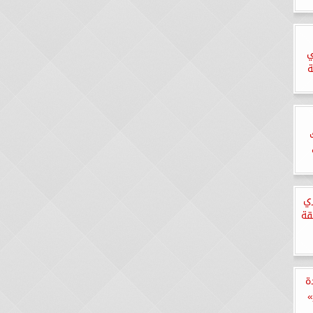
ي
ة
ري
قة
ة
»