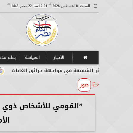
مـ
هـ
السبت
8
أغسطس
2026
12:01 صـ
22
صفر
1448
الأخبار
السياسة
بقلم مد
ائر الشقيقة في مواجهة حرائق الغابات
مصر تدين 
صور
”القومي للأشخاص ذوي ال
الأ