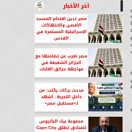
آخر الأخبار
ت
مصر تدين اقتحام المسجد
الأقصى والانتهاكات
الإسرائيلية المستمرة في
القدس
مصر تعرب عن تضامنها مع
الجزائر الشقيقة في
مواجهة حرائق الغابات
ملة
مدحت بركات يكتب: من
داخل التجربة.. أشهد
لـ«مستقبل مصر»
مجموعة بيك الباتروس
للفنادق تطلق Capri City