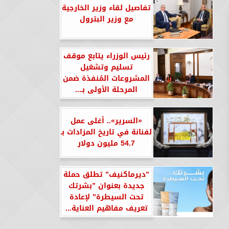
تفاصيل لقاء وزير الخارجية
مع وزير البترول
رئيس الوزراء يتابع موقف
تسليم وتشغيل
المشروعات المُنفذة ضمن
المرحلة الأولى بـ...
«السرير».. أغلى عمل
لفنانة في تاريخ المزادات بـ
54.7 مليون دولار
”ديرماكنيف” تطلق حملة
جديدة بعنوان ”بشرتك
تحت السيطرة” لإعادة
تعريف مفاهيم العناية...