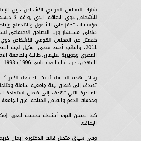
شارك المجلس القومي للأشخاص ذوي الإعاقة
للأشخاص ذ
مؤسسات تحفز على الشمول والاندماج وإتاحة
هلالي، مستشار وزير التضامن الاجتماعي لشئو
كممثل عن المجلس القومي للأشخاص ذوي الإع
2011، والنائب أحمد فتحي، وكيل لجنة ا
المصري وجويرية سليمان، طالبة بالجامعة الأمري
المهدي، خريجة الجامعة عامي 1996و 1998، وأستاذ مشارك العلوم السياسية بالجامعة الأمريكية بالقاهرة.
تهدف إلى ضمان بيئة جامعية شاملة ومتاحة ل
المبادرة التي تهدف إلى ضمان استفادة ال
وخدمات الدعم والفرص المتاحة، فإن الجامعة ت
كما تضمن اليوم أنشطة مختلفة لتعزيز إمك
الإعاقة.
وفي سياق متصل قالت الدكتورة إيمان كريم