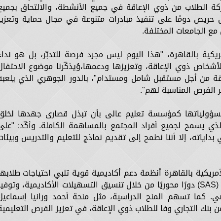
ة الطلاب من ذوي الإعاقة في جميع الأنشطة، والالتحاق بجميع
س حريص دومًا على تنفيذ مبادرات متنوعة في مجال حماية وتعزيز
مع الجامعات المختلفة.
ريكية بالقاهرة، "هذا اليوم ليس مجرد فرصة للتدبّر، بل هو نداء
لأشخاص ذوي الإعاقة، وتعزيزها ودعمها،وُيذكّرنا موضوع الاحتفال
اقة من أجل مستقبل شامل ومستدام"، بالدور الجوهري الذي يلعبه
 الفرص المناسبة لهم".
 بمسؤولياتها كمؤسسة تعليم عالى بأن تبذل قصارى جهدها لخلق
ذي يسمح لجميع أفراد المجتمع بالمساهمة الكاملة. وأكّد: "على
بداياته، إلا أننا نطمح إلى تقديم نماذج للتعليم والتدريس وبيئات
مريكية بالقاهرة أنظمة دعم أكاديمية قوية تلبي احتياجات طلابها
المتنوعة. وتلعب وحدة خدمات الإتاحة للطلاب (SAS) دورًا محوريًا من خلال تنسيق التسهيلات الأكاديمية، وتوفي
ي. كما تسهم المنح الدراسية، مثل منحة أحمد ورانيا إسماعيل
بنك التجاري وفا للطلاب ذوي الإعاقة، في تعزيز الفرص التعليمية