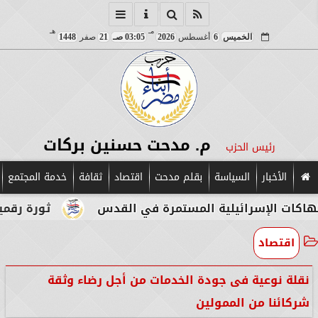
مـ
هـ
الخميس
6
أغسطس
2026
03:05 صـ
21
صفر
1448
م. مدحت حسنين بركات
رئيس الحزب
الأخبار
السياسة
بقلم مدحت
اقتصاد
ثقافة
خدمة المجتمع
إسرائيلية المستمرة في القدس
ثورة رقمية في قلب 
اقتصاد
نقلة نوعية فى جودة الخدمات من أجل رضاء وثقة
شركائنا من الممولين