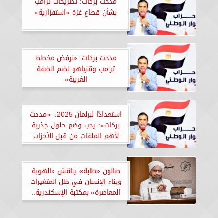
مدحت بركات: تصريحات ترامب
بشأن قطاع غزة «استفزازية»
مدحت بركات: «نرفض مخطط
ترامب ونتنياهو لضم الضفة
الغربية»
استعدادًا لبرلمان 2025.. «مدحت
بركات»: يجب وضع حلول جذرية
لأهم الملفات من قبل الأحزاب
السياسية
صالون «طابة» يناقش «الهوية
وبناء الإنسان في ظل المتغيرات
المعاصرة» بمكتبة الإسكندرية..
«صور»