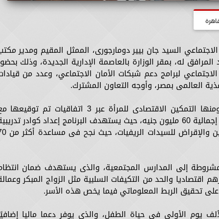
اهرة
الاجتماعي السيد جان بيير دومارجورى، الممثل المقيم ومدير مكتب
غذية العالمي في مصر WFP والوفد المرافق له، بمقر الوزارة بالعاصمة الإدارية الجديدة، وذلك بحضو
لاجتماعي لبرامج دعم شبكات الأمان الاجتماعي، وعدد من قيادات
أغذية العالمى بمصر، وأوجه التعاون المشترك.
وتناول اللقاء بحث مجالات العمل المشترك ومنها التمكين الاقتصادى للمرأة عبر 3 اتفاقيات تم توقيعها 
المؤسسة العامة للتكافل الاجتماعي بميزانية إجمالية 60 مليون جنيه، حيث يستهدف البرنامج إعداد كوادر تدريبي
على مهارات التسويق والمساواة بين الجنسين والإقراض للسيدات الريفيات،
ة المشروطة إلى المدارس المجتمعية، والذى يستهدف ضمان انتظام
8%من خلال دعم أسرهم اقتصاديا والحد من التكيفات السلبية مثل الزواج المبكر وعمالة
ن على تحقيق الربط المعلوماتي فيما يخص هذه الأسر.
لألف يوم الأولى فى حياة الطفل، والذي يوفر دعما ماليا إضافيًا