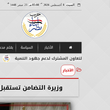
مـ
هـ
السبت
8
أغسطس
2026
05:08 مـ
23
صفر
1448
الأخبار
السياسة
بقلم مد
يز التعاون المشترك لدعم جهود التنمية
اللاعب المص
الأخبار
وزيرة التضامن تستقبل 