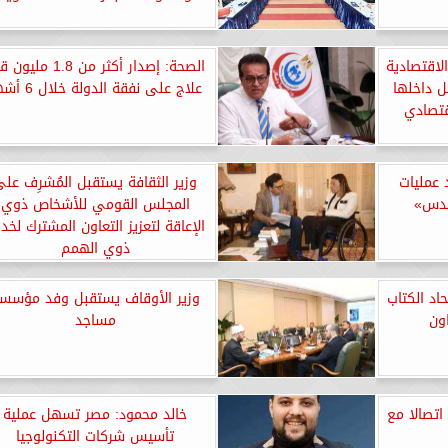
لاقتصادية
الصحة: إصدار أكثر من 1.8 ملي
ل داخلها
علاج على نفقة الدولة خلال 6 أشهر
قتصادي
 عمليات
وزير الثقافة يستقبل المُشرِف عل
بيدس»
المجلس القومي للأشخاص ذوي
الإعاقة لتعزيز التعاون المشترك لخد
ذوي الهمم
اد الكتاب
وزير الأوقاف يستقبل وفد مؤسس
ون
مساجد
اتصالا مع
خالد محمود: مصر تسهل عملية
تأسيس شركات التكنولوجيا