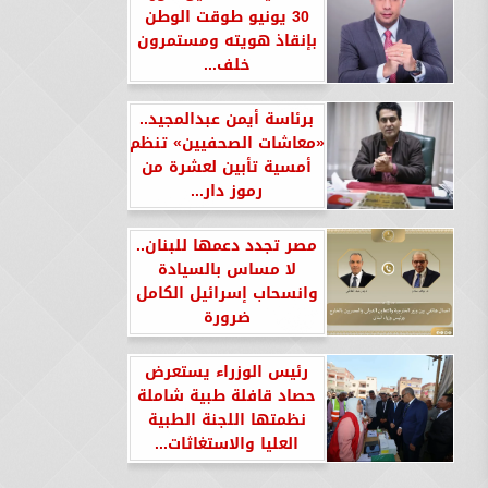
30 يونيو طوقت الوطن
بإنقاذ هويته ومستمرون
خلف...
برئاسة أيمن عبدالمجيد..
«معاشات الصحفيين» تنظم
أمسية تأبين لعشرة من
رموز دار...
مصر تجدد دعمها للبنان..
لا مساس بالسيادة
وانسحاب إسرائيل الكامل
ضرورة
رئيس الوزراء يستعرض
حصاد قافلة طبية شاملة
نظمتها اللجنة الطبية
العليا والاستغاثات...