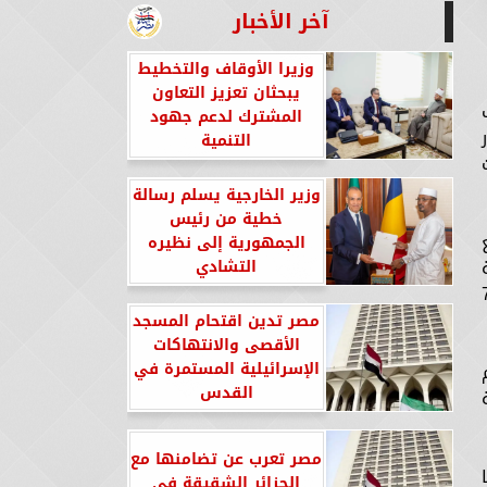
آخر الأخبار
وزيرا الأوقاف والتخطيط
يبحثان تعزيز التعاون
المشترك لدعم جهود
ر
التنمية
وزير الخارجية يسلم رسالة
خطية من رئيس
مع
الجمهورية إلى نظيره
ة
التشادي
 حيث نجح فى مساعدة أكثر من 70
مصر تدين اقتحام المسجد
الأقصى والانتهاكات
الإسرائيلية المستمرة في
القدس
مصر تعرب عن تضامنها مع
الجزائر الشقيقة في