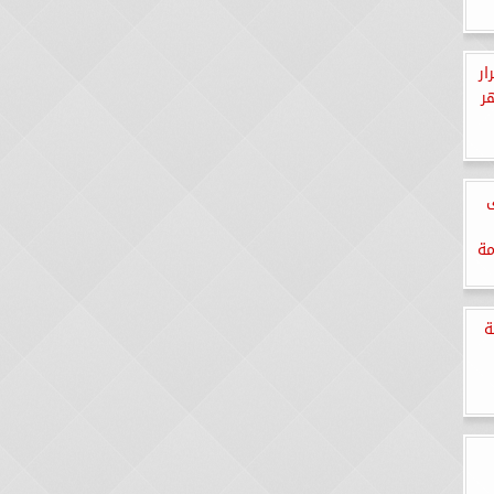
ون قرار
ى
مة
ة