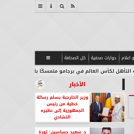
 اعلام
حوارات صحفية
كل الصحافة

س العالم في برجامو متمسكًا باللعب باسم مصر
سفار
الأخبار
وزير الخارجية يسلم رسالة
خطية من رئيس
الجمهورية إلى نظيره
التشادي
د. سعيد حساسين: ثورة