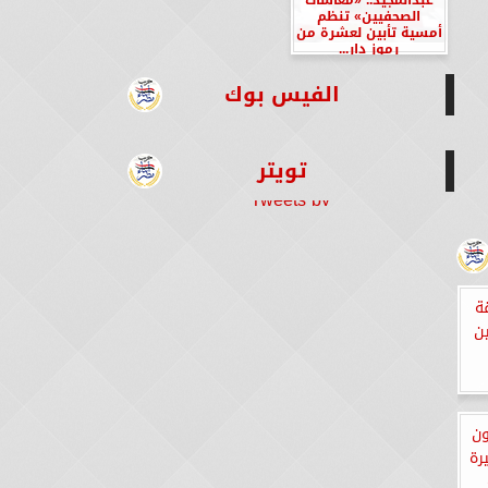
الصحفيين» تنظم
أمسية تأبين لعشرة من
رموز دار...
الفيس بوك
تويتر
Tweets by
ة
ين
ون
رة