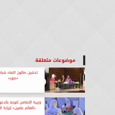
موضوعات متعلقة
تدشين صالون انتماء شباب
«صور»
وزيرة التضامن تتوجه بالدع
«العالم علمين» لزيارة ا