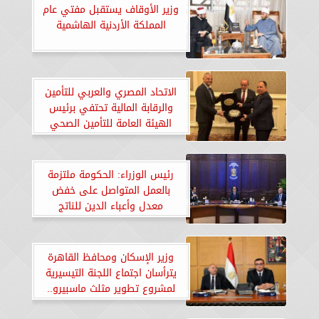
وزير الأوقاف يستقبل مفتي عام
المملكة الأردنية الهاشمية
الاتحاد المصري والعربي للتأمين
والرقابة المالية تحتفي برئيس
الهيئة العامة للتأمين الصحي
الشامل ووزير المالية السابق د.
معيط.. «صور»
رئيس الوزراء: الحكومة ملتزمة
بالعمل المتواصل على خفض
معدل وأعباء الدين للناتج
المحلي.. «صور»
وزير الإسكان ومحافظ القاهرة
يترأسان اجتماع اللجنة التيسيرية
لمشروع تطوير مثلث ماسبيرو..
«صور»