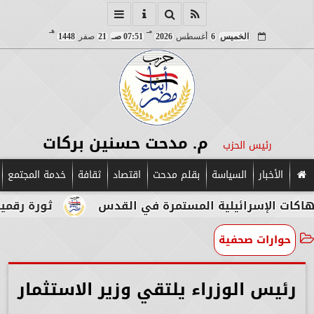
مـ
هـ
الخميس
6
أغسطس
2026
07:51 صـ
21
صفر
1448
م. مدحت حسنين بركات
رئيس الحزب
الأخبار
السياسة
بقلم مدحت
اقتصاد
ثقافة
خدمة المجتمع
يلية المستمرة في القدس
ثورة رقمية في قلب الآثا
حوارات صحفية
رئيس الوزراء يلتقي وزير الاستثمار