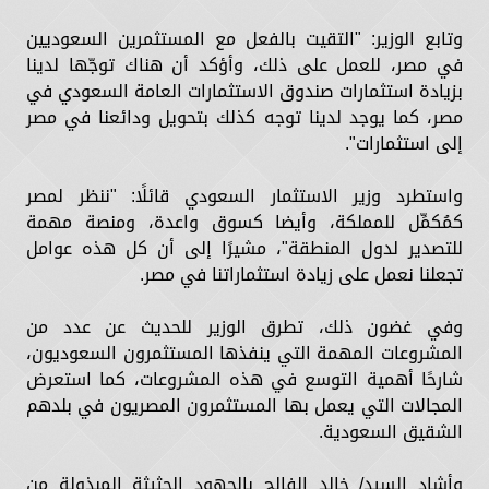
وتابع الوزير: "التقيت بالفعل مع المستثمرين السعوديين
في مصر، للعمل على ذلك، وأؤكد أن هناك توجّها لدينا
بزيادة استثمارات صندوق الاستثمارات العامة السعودي في
مصر، كما يوجد لدينا توجه كذلك بتحويل ودائعنا في مصر
إلى استثمارات".
واستطرد وزير الاستثمار السعودي قائلًا: "ننظر لمصر
كمُكمِّل للمملكة، وأيضا كسوق واعدة، ومنصة مهمة
للتصدير لدول المنطقة"، مشيرًا إلى أن كل هذه عوامل
تجعلنا نعمل على زيادة استثماراتنا في مصر.
وفي غضون ذلك، تطرق الوزير للحديث عن عدد من
المشروعات المهمة التي ينفذها المستثمرون السعوديون،
شارحًا أهمية التوسع في هذه المشروعات، كما استعرض
المجالات التي يعمل بها المستثمرون المصريون في بلدهم
الشقيق السعودية.
وأشاد السيد/ خالد الفالح بالجهود الحثيثة المبذولة من