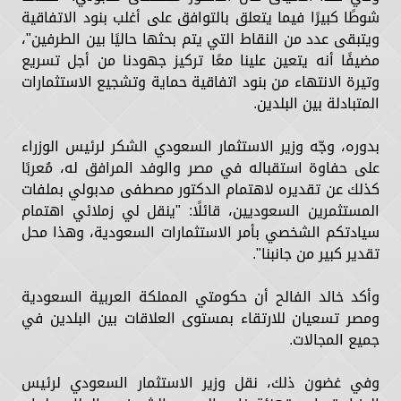
شوطًا كبيرًا فيما يتعلق بالتوافق على أغلب بنود الاتفاقية
ويتبقى عدد من النقاط التي يتم بحثها حاليًا بين الطرفين"،
مضيفًا أنه يتعين علينا معًا تركيز جهودنا من أجل تسريع
وتيرة الانتهاء من بنود اتفاقية حماية وتشجيع الاستثمارات
المتبادلة بين البلدين.
بدوره، وجّه وزير الاستثمار السعودي الشكر لرئيس الوزراء
على حفاوة استقباله في مصر والوفد المرافق له، مُعربًا
كذلك عن تقديره لاهتمام الدكتور مصطفى مدبولي بملفات
المستثمرين السعوديين، قائلًا: "ينقل لي زملائي اهتمام
سيادتكم الشخصي بأمر الاستثمارات السعودية، وهذا محل
تقدير كبير من جانبنا".
وأكد خالد الفالح أن حكومتي المملكة العربية السعودية
ومصر تسعيان للارتقاء بمستوى العلاقات بين البلدين في
جميع المجالات.
وفي غضون ذلك، نقل وزير الاستثمار السعودي لرئيس