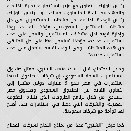
رئيس الوزراء بالتعاون مع وزير الاستثمار والتجارة الخارجية
والمهندسة راندة المنشاوي، مساعد أول رئيس الوزراء،
رئيس الوحدة الدائمة لحل مشكلات المستثمرين، في حل
مشكلات المستثمرين السعوديين، مؤكدًا أنه يجد روحًا
وإدارة قوية لحل مشكلات المستثمرين والعمل على جذب
استثمارات جديدة، مؤكدًا "سنعمل معًا على حل المتبقي
من هذه المشكلات، وفي الوقت نفسه سنعمل على جذب
استثمارات جديدة".
وخلال الاجتماع، قال السيد/ متعب الشثري، ممثل صندوق
الاستثمارات العامة السعودي، إن شركات الصندوق لديها
استثمارات في مصر بنحو 3 مليارات دولار، مشيرًا إلى
التعاون القائم بين الصندوق السعودي وصندوق مصر
السيادي من خلال برنامج الطروحات الذى تتبناه الحكومة
المصرية، والشركات التي دخلنا في استثمارات بها، أصبح
لها توأمة مع شركات سعودية.
كما عرض "الشثري" عددًا من نماذج النجاح لشركات القطاع