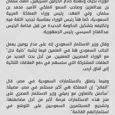
الوزراء تحيات وتهنئة خادم الحرمين الشريفين، الملك سلمان
بن عبدالعزيز، وصاحب السمو الملكي الأمير، محمد بن
سلمان، ولي العهد، رئيس وزراء المملكة العربية
السعودية، كما هنأ رئيس الوزراء بمناسبة تجديد الثقة فيه
وتكليفه بتشكيل الحكومة الجديدة من قِبل فخامة الرئيس
عبدالفتاح السيسي، رئيس الجمهورية.
وقال وزير الاستثمار السعودي إنه على مدار يومين يعمل
الجانب السعودي هنا في العلمين فيما يُشبه "خلية نحل"
مع الوزراء المصريين المعنيين، من أجل بحث العديد من
الملفات المشتركة التي ستسهم في دفع العلاقات الثنائية
إلى آفاق أرحب.
وفيما يتعلق بالاستثمارات السعودية في مصر، قال
"الفالح" إن المملكة هي أكبر مستثمر في مصر، مضيفًا:
"سأعمل بالتعاون مع زميلي وزير الاستثمار المصري على
منح هذه الاستثمارات فرصة أكبر من أجل مضاعفتها،
وتشجيع المستثمرين السعوديين على التوسّع في
استثماراتهم القائمة".