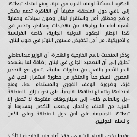
الجهود الممكنة لوقف الحرب في غزة، ومنع امتداد تبعاتها
إلى باقي دول المنطقة، مضيفاً أن القاهرة تدعم بشكل
واضح ومطلق أمن واستقرار لبنان وصون سيادته وحماية
شعبه أمام ما يواجهه من تهديدات ومخاطر، وتدعم في
هذا الإطار الجهود الدولية الجارية، خاصة الفرنسية
والأمريكية، من أجل تخفيض مستوى التوتر في جنوب لبنان.
وذكر المتحدث باسم الخارجية والهجرة، أن الوزير عبدالعاطي
تطرق إلى أن التصعيد الجاري في لبنان، إضافة لما يشهده
البحر الأحمر بالفعل من تطورات سلبية، يتسق مع التحذير
المصري المبكر جداً والمتكرر من خطورة استمرار الحرب في
غزة، وضرورة الوقف الفوري والمستدام لها، ومنع
امتدادها واتساع نطاقها اقليمياً، على نحو ينزلق بالمنطقة
–بل وبالعالم كله– إلى سيناريوهات مفتوحة لا تحمل إلا
المزيد من العنف والدمار، ويصعب التكهن بمسارها أو
تبعاتها الجسيمة على أمن دول المنطقة وعلى الأمن
والسلم الدوليين.
وفيما يخص الفراغ الرئاسي، فقد أعاد وزير الخارجية التأكيد