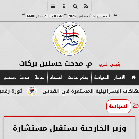
مـ
هـ
الخميس
6
أغسطس
2026
03:42 مـ
21
صفر
1448
م. مدحت حسنين بركات
رئيس الحزب
الأخبار
السياسة
بقلم مدحت
اقتصاد
ثقافة
خدمة المجتمع
لإسرائيلية المستمرة في القدس
ثورة رقمية في قلب
السياسة
وزير الخارجية يستقبل مستشارة