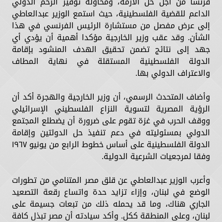
فرنسا من أجل حل الأزمة، ومحاولة توفير الزخم الدولي
الداعم للقضية الفلسطينية، حيث استمع الوزير عبدالعاطي
إلى عرض مفصل من مستشارة الرئيس الفرنسي في هذا
الشأن. وقد عقب وزير الخارجية مؤكدا أهمية أن يؤدي أي
جهد إلى نتائج تضمن تحقيق الهدف المنشود بإقامة
الدولة الفلسطينية المستقلة في نهاية المطاف
والاعتراف الدولي بها.
وأضاف المتحدث الرسمي، أن وزير الخارجية والهجرة أكد أن
الرؤية المصرية لتسوية النزاع الفلسطيني الإسرائيلي
ووقف الحرب في غزة تقوم على ضرورة أن يضطلع المجتمع
الدولي بمسئوليته في دعم تنفيذ حل الدولتين وإقامة
الدولة الفلسطينية على أساس خطوط الرابع من يونيو ١٩٦٧
وفقا لمرجعيات الشرعية الدولية.
وأعرب الوزير عبدالعاطي عن قلق مصر المتنامي من تطورات
الوضع في لبنان، وإزاء تزايد حدة واتساع رقعة التصعيد
الجاري هناك، وما قد يحمله ذلك من تبعات جسيمة على
لبنان، وعلى المنطقة ككل. وأكد سيادته أن مصر تبذل كافة