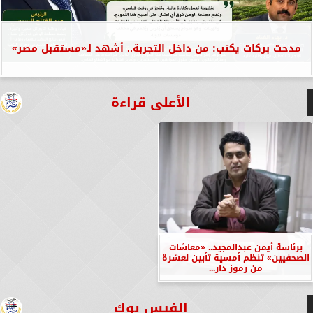
مدحت بركات يكتب: من داخل التجربة.. أشهد لـ«مستقبل مصر»
الأعلى قراءة
برئاسة أيمن عبدالمجيد.. «معاشات
الصحفيين» تنظم أمسية تأبين لعشرة
من رموز دار...
الفيس بوك