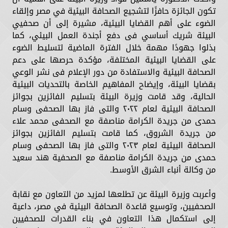
تكون الجائزة حافزًا لتشجيع الصحافة البيئية في مصر وإلقاء
الضوء على أهم القضايا البيئية، مشيرة إلى أن صحفيي
البيئة شريك أساسي فى دفع أجندة العمل البيئي، كما
بذلوا جهودًا مهمة خلال الفترة الماضية لتسليط الضوء
على القضايا البيئية المختلفة، مؤكدة حرصها على دعم
الصحافة البيئية والاستفادة من دور الإعلام فى نشر الوعي
بقضايا البيئة، وإيضاح المفاهيم الخاصة بالتحديات البيئية
الحالية، وقد قامت وزيرة البيئة بتسليم الفائزين بجوائز
الصحافة البيئية لعام ٢٠٢٢ والتى فاز بها الصحفى وسام
حمدى من جريدة الكرامة مناصفة مع الصحفى محمد علاء
من جريدة الشروق، كما قامت بتسليم الفائزين بجوائز
الصحافة البيئية لعام ٢٠٢٣ والتى فاز بها الصحفى وسام
حمدى من جريدة الكرامة مناصفة مع الصحفية هند سعيد
من وكالة أنباء الشرق الأوسط.
وأعربت وزيرة البيئة عن تطلعها لمزيد من التعاون مع نقابة
الصحفيين، وتوسيع قاعدة الصحافة البيئية في مصر، داعية
إلى استكمال هذا التعاون في بناء القدرات للصحفيين