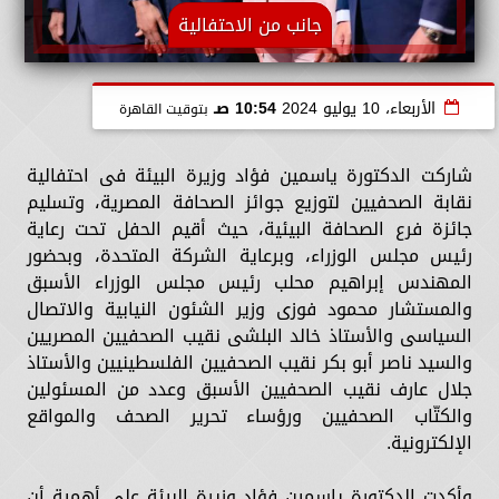
جانب من الاحتفالية
الأربعاء، 10 يوليو 2024
10:54 صـ
بتوقيت القاهرة
شاركت الدكتورة ياسمين فؤاد وزيرة البيئة فى احتفالية
نقابة الصحفيين لتوزيع جوائز الصحافة المصرية، وتسليم
جائزة فرع الصحافة البيئية، حيث أقيم الحفل تحت رعاية
رئيس مجلس الوزراء، وبرعاية الشركة المتحدة، وبحضور
المهندس إبراهيم محلب رئيس مجلس الوزراء الأسبق
والمستشار محمود فوزى وزير الشئون النيابية والاتصال
السياسى والأستاذ خالد البلشى نقيب الصحفيين المصريين
والسيد ناصر أبو بكر نقيب الصحفيين الفلسطينيين والأستاذ
جلال عارف نقيب الصحفيين الأسبق وعدد من المسئولين
والكتّاب الصحفيين ورؤساء تحرير الصحف والمواقع
الإلكترونية.
وأكدت الدكتورة ياسمين فؤاد وزيرة البيئة على أهمية أن