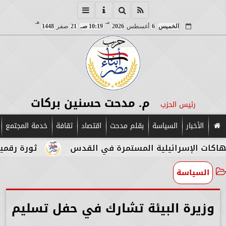
مـ
هـ
الخميس
6
أغسطس
2026
10:19 صـ
21
صفر
1448
م. مدحت حسنين بركات
رئيس الحزب
الأخبار
السياسة
بقلم مدحت
اقتصاد
ثقافة
خدمة المجتمع
رائيلية المستمرة في القدس
ثورة رقمية في قلب ال
السياسة
وزيرة البيئة تشارك في حفل تسليم