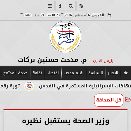
مـ
هـ
الخميس
6
أغسطس
2026
10:23 صـ
21
صفر
1448
م. مدحت حسنين بركات
رئيس الحزب
الأخبار
السياسة
بقلم مدحت
اقتصاد
ثقافة
خدمة المجتمع
إسرائيلية المستمرة في القدس
ثورة رقمية في قلب 
كل الصحافة
وزير الصحة يستقبل نظيره