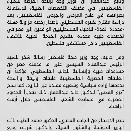
وتابع "عبدالغفار" أن الوزير وجه بإتاحة الفرصة للأطباء
الفلسطينيين في مختلف التخصصات الطبية، للاستعانة
بخبراتهم في علاج المرضى والجرحى الفلسطينيين، بعد
دراسة مقترح نظيره الفلسطيني بإصدار رخصة مزاولة مهنة
-محددة المدة- للأطباء الفلسطينيين الوافدين إلى مصر في
تخصصات طبية محددة لتقديم الخدمة الطبية للأشقاء
الفلسطينيين داخل مستشفى فلسطين.
ومن جانبه، وجه وزير صحة فلسطين رسالة شكر للسيد
الرئيس عبدالفتاح السيسي على ما قدمته مصر من
مساعدات طبية وإنسانية للجانب الفلسطيني، مؤكدأ أن
العلاقات المصرية الفلسطينية علاقات وثيقة وراسخة
تدعمها إرادة سياسية وشعبية ممتدة عبر التاريخ، كما سلم
"درع القدس" للدكتور خالد عبدالغفار، ذلك تقديراً للجهود
المصرية في مساندة الشعب الفلسطيني خلال أزمته
الراهنة.
حضر الاجتماع من الجانب المصري، الدكتور محمد الطيب نائب
الوزير للحوكمة والشئون الفنية، والدكتور شريف وديع