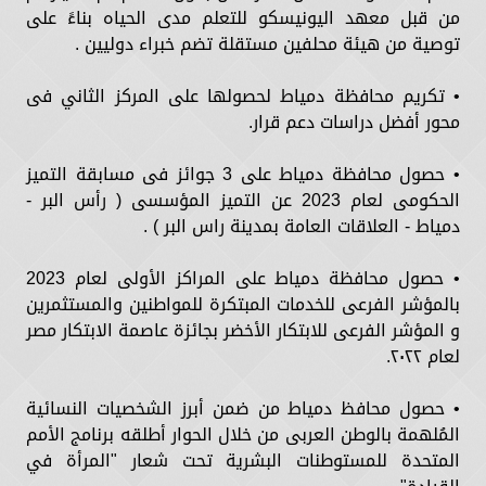
من قبل معهد اليونيسكو للتعلم مدى الحياه بناءً على
توصية من هيئة محلفين مستقلة تضم خبراء دوليين .
• تكريم محافظة دمياط لحصولها على المركز الثاني فى
محور أفضل دراسات دعم قرار.
• حصول محافظة دمياط على 3 جوائز فى مسابقة التميز
الحكومى لعام 2023 عن التميز المؤسسى ( رأس البر -
دمياط - العلاقات العامة بمدينة راس البر ) .
• حصول محافظة دمياط على المراكز الأولى لعام 2023
بالمؤشر الفرعى للخدمات المبتكرة للمواطنين والمستثمرين
و المؤشر الفرعى للابتكار الأخضر بجائزة عاصمة الابتكار مصر
لعام ٢٠٢٢.
• حصول محافظ دمياط من ضمن أبرز الشخصيات النسائية
المُلهمة بالوطن العربى من خلال الحوار أطلقه برنامج الأمم
المتحدة للمستوطنات البشرية تحت شعار "المرأة في