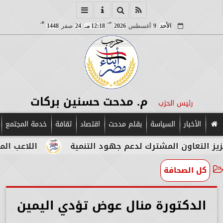
مـ
هـ
الأحد
9
أغسطس
2026
12:18 مـ
24
صفر
1448
م. مدحت حسنين بركات
رئيس الحزب
الأخبار
السياسة
بقلم مدحت
اقتصاد
ثقافة
خدمة المجتمع
ك لدعم جهود التنمية
اللاعب المصري الإيطالي طه أ
كل الصحافة
الدكتورة منال عوض تؤدي اليمين