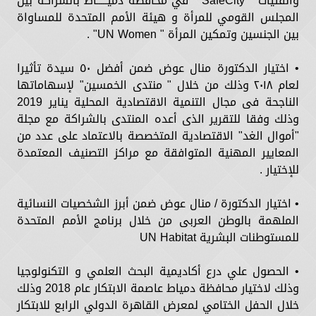
والفتيات" "SafeCity " في محافظة دميـــــاط بالشراكة بين
المجلس القومي للمرأة و هيئة الأمم المتحدة للمساواة
بين الجنسين وتمكين المرأة " UN Women" .
• اختيار الدكتورة منال عوض ضمن أفضل ٥٠ سيدة تأثيرا
لعام ٢٠١٨ وذلك من خلال " منتدى الخمسين" لإسهاماتها
الناجحة فى مجال التنمية الاقتصادية المحلية يناير 2019
وذلك وفقا للتقرير الذى أعده المنتدى بالشراكة مع مجلة
"أموال الغد" الاقتصادية المتخصصة بالاعتماد على عدد من
المعايير المهنية المتوافقة مع مراكز التصنيف المعتمدة
للإختيار .
• اختيار الدكتورة / منال عوض ضمن أبرز الشخصيات النسائية
الملهمة بالوطن العربى من خلال برنامج الأمم المتحدة
للمستوطنات البشرية UN Habitat
• الحصول علي درع أكاديمية البحث العلمي و التكنولوجيا
وذلك لاختيار محافظة دمياط عاصمة الابتكار عام 2018 وذلك
خلال الحفل الختامي لمعرض القاهرة الدولي الرابع للابتكار