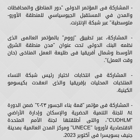
- المشاركة فى المؤتمر الدولى "دور المناطق والمحافظات
والمدن في المستقبل الجيوسياسي للمنطقة الأورو-
متوسطية" عبر شبكة الإنترنت.
- المشاركة، عبر تطبيق "زووم" بالمؤتمر العالمى الذى
نظمه البنك الدولى تحت عنوان "مدن منطقة الشرق
الأوسط وشمال أفريقيا فى طليعة العمل المناخى (حان
وقت العمل)".
- المشاركة فى انتخابات اختيار رئيس شبكة النساء
المنتخبات المحليات بإفريقيا والذى انعقدت بكيسومو
الكينية.
- المشاركة فى مؤتمر "قمة بناء الجسور ٢٠٢٣" ضمن الدورة
٨٤ للجنة التنمية الحضرية والإسكان وإدارة الأراضي
"CUDHLM"، والتى أطلقتها لجنة الأمم المتحدة
الاقتصادية لأوروبا "UNECE" ومركز المدن العالمية بمدينة
جنيف بسويسرا فى أكتوبر 2023.