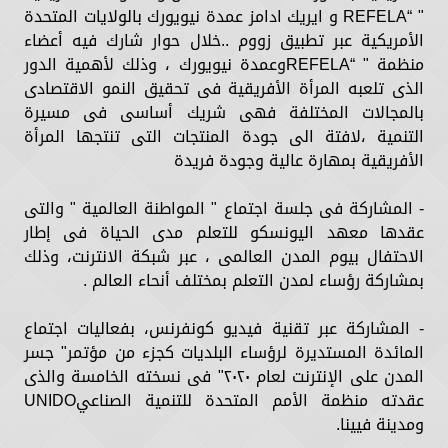
" “REFELA و ايريك ادامز عمدة نيويورك بالولايات المتحدة
الأمريكية عبر تطبيق زووم ..خلال حوار شارك فيه أعضاء
منظمة " “REFELAوعمدة نيويورك ، وذلك لأهمية الدور
الذى تلعبه المرأة الأفريقية فى تحقيق النمو الاقتصادى
بالمجالات المختلفة فهى شريك أساسى فى مسيرة
التنمية ،لافتة الى جودة المنتجات التى تنتجها المرأة
الأفريقية بمهارة عالية وجودة فريدة
- المشاركة فى جلسة اجتماع " المواطنة العالمية " والتى
عقدها معهد اليونسكو للتعلم مدى الحياة فى إطار
الاحتفال بيوم المدن العالمى ، عبر شبكة الانترنت، وذلك
بمشاركة رؤساء لمدن التعلم بمختلف أنحاء العالم .
- المشاركة عبر تقنية فيديو كونفرنس، بفعاليات اجتماع
المائدة المستديرة لرؤساء البلديات كجزء من مؤتمر" جسر
المدن على الإنترنت لعام ٢٠٢٠" فى نسخته الخامسة والذى
عقدته منظمة الأمم المتحدة للتنمية الصناعيUNIDO
ومدينة فيينا.