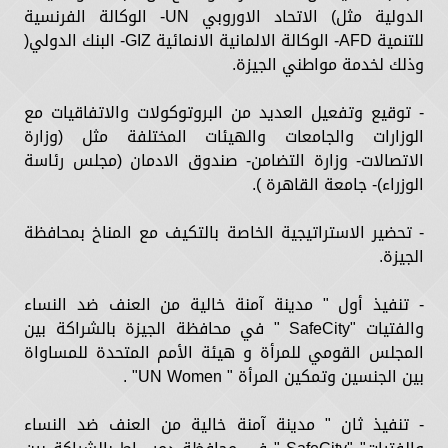
الدولية مثل) الاتحاد الاوروبي UN- الوكالة الفرنسية
للتنمية AFD- الوكالة الالمانية الانمائية GIZ- البنك الدولي(
وذلك لخدمة مواطني الجيزة.
- توقيع وتفعيل العديد من البروتوكولات والاتفاقيات مع
الوزارات والجامعات والهيئات المختلفة مثل (وزارة
الاتصالات- وزارة التضامن- صندوق الادمان (مجلس رئاسة
الوزراء)- جامعة القاهرة ).
- تحضير الاستراتيجية الخاصة بالتكيف مع المناخ بمحافظة
الجيزة.
- تنفيذ أول " مدينة آمنة خالية من العنف ضد النساء
والفتيات "SafeCity " في محافظة الجيزة بالشراكة بين
المجلس القومي للمرأة و هيئة الأمم المتحدة للمساواة
بين الجنسين وتمكين المرأة " UN Women" .
- تنفيذ ثان " مدينة آمنة خالية من العنف ضد النساء