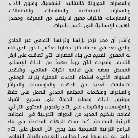
والمهارات الموروثة كالتقاليد الشفهية، وفنون الأداء،
والمعارف الاجتماعية والمناسبات، والاحتفالات،
والممارسات، فالتراث معين لا ينضب من المعرفة، ومصدرا
للهوية الإنسانية التي تكتمل بالتراث.
وأشار أن مصر تزخر بإرثها وتراثها الثقافي غير المادي
والذي يعد في مجمله كنزا حضاريا يعكس الدور الذي قام
به المصري القديم في بناء الحضارات التي تعاقبت على أرض
الكنانة، وأصبحت الآن جزءاً مهماً من التراث الإنساني
المسجل بعضه على قائمة التراث العالمي، وشهدت
السنوات الأخيرة اهتمام الجهات المعنية بتراثنا الوطني،
فتسابقت العديد من الجهات والمؤسسات والمراكز
والمبادرات ومنظمات المجتمع المدني للعمل على حفظ
وتوثيق التراث، وعملت الدولة على تشجيع الأفراد
والمؤسسات والشركات على إنتاج وتطوير المحتوى التراثي،
فقامت بتنظيم العديد من الدورات التدريبية في المجالات
التراثية المختلفة، كما عملت الجهات المختصة على بناء
البرامج التراثية التعليمية حيث يجري الآن العمل على إنتاج
برامج يتم تدريسها في المدارس للتعريف بالتراث الثقافي