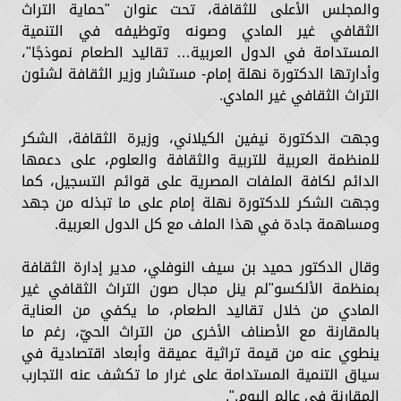
برئاسة أيمن عبدالمجيد.. «معاشات الصحفيين»
والمجلس الأعلى للثقافة، تحت عنوان "حماية التراث
الثقافي غير المادي وصونه وتوظيفه في التنمية
تنظم أمسية تأبين لعشرة من رموز دار التحرير
المستدامة في الدول العربية… تقاليد الطعام نموذجًا"،
الأحد 5 يوليو
وأدارتها الدكتورة نهلة إمام- مستشار وزير الثقافة لشئون
سفارة الهند تحتفل باليوم العالمي الثاني عشر
التراث الثقافي غير المادي.
لليوجا 2026 عند جوهرة مصر الخالدة أهرامات
وجهت الدكتورة نيفين الكيلاني، وزيرة الثقافة، الشكر
الجيزة
للمنظمة العربية للتربية والثقافة والعلوم، على دعمها
اللاعب المصري الإيطالي طه أبو المكارم ينافس
الدائم لكافة الملفات المصرية على قوائم التسجيل، كما
وجهت الشكر للدكتورة نهلة إمام على ما تبذله من جهد
على بطاقة التأهل لكأس العالم في برجامو
ومساهمة جادة في هذا الملف مع كل الدول العربية.
متمسكًا باللعب باسم مصر
وقال الدكتور حميد بن سيف النوفلي، مدير إدارة الثقافة
بمنظمة الألكسو"لم ينل مجال صون التراث الثقافي غير
المادي من خلال تقاليد الطعام، ما يكفي من العناية
بالمقارنة مع الأصناف الأخرى من التراث الحيّ، رغم ما
ينطوي عنه من قيمة تراثية عميقة وأبعاد اقتصادية في
سياق التنمية المستدامة على غرار ما تكشف عنه التجارب
المقارنة في عالم اليوم.".