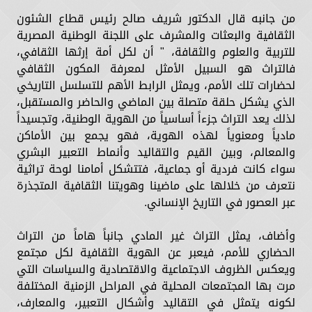
من جانبه قال الدكتور شريف صالح رئيس قطاع الشئون
الثقافية والبعثات والمشرف على اللجنة الوطنية المصرية
للتربية والعلوم والثقافة، " أن لكل أمة إرثها الثقافي،
فالتراث هو السبيل الأمثل لمعرفة المكون الثقافي
لحضارات تلك الأمم، ويمثل الرابط الأهم للتسلسل التاريخي
الذي يشكل حلقة متصلة بين الماضي والحاضر والمستقبل،
لذلك يعد التراث جزءاً أساسياً من الهوية الوطنية، وتجسيداً
مادياً ومعنوياً لهذه الهوية، فهو يجمع بين الأماكن
والمعالم، وبين القيم والتقاليد وأنماط التعبير البشري
سواء كانت فردية أو جماعية، فتتشكل أمامنا لوحة تراثية
نتعرف من خلالها على ماضينا وهويتنا الثقافية المتجذرة
عبر العصور في التاريخ الإنساني.
وأضاف، يمثل التراث غير المادي جانباً هاماً من التراث
الحضاري للأمم، فيعبر عن الهوية الثقافية لكل مجتمع
ويعكس الظروف الاجتماعية والاقتصادية والسياسات التي
مرت بها المجتمعات المحلية في المراحل الزمنية المختلفة
لكونه يتمثل في التقاليد وأشكال التعبير، والمعارف،