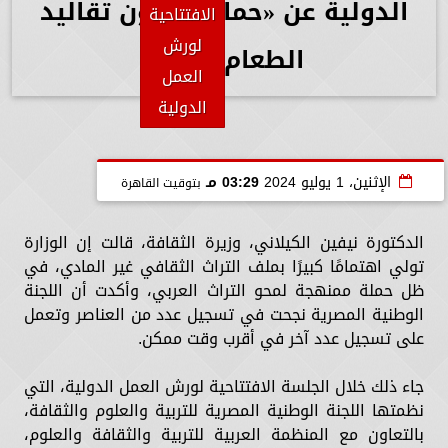
الدولية عن «حماية وصون تقاليد
الإسرائيلية المستمرة في القدس
الافتتاحية
مصر تعرب عن تضامنها مع الجزائر الشقيقة في
لورش
الطعام».. صور
مواجهة حرائق الغابات
العمل
مدحت بركات يكتب: من داخل التجربة.. أشهد
الدولية
لـ«مستقبل مصر»
مجموعة بيك الباتروس للفنادق تطلق Capri City
الإثنين، 1 يوليو 2024
03:29 مـ
بتوقيت القاهرة
أكبر مدينة سياحية متكاملة في سهل حشيش
تضم 6 منتجعات و5 آلاف غرفة
الدكتورة نيفين الكيلاني، وزيرة الثقافة، قالت إن الوزارة
مدحت بركات: الرئيس السيسي يكتب صفحة جديدة
تولي اهتمامًا كبيرًا بملف التراث الثقافي غير المادي، في
ظل حملة ممنهجة لمحو التراث العربي، وأكدت أن اللجنة
في تاريخ مصر بافتتاح «الأوكتاجون»
الوطنية المصرية نجحت في تسجيل عدد من العناصر وتعمل
د. سعيد حساسين: ثورة 30 يونيو طوقت الوطن
على تسجيل عدد آخر في أقرب وقت ممكن.
بإنقاذ هويته ومستمرون خلف القيادة السياسية
جاء ذلك خلال الجلسة الافتتاحية لورش العمل الدولية، التي
لاستكمال مسيرة البناء والجمهورية الجديدة
نظمتها اللجنة الوطنية المصرية للتربية والعلوم والثقافة،
مدحت بركات يكتب: كلمة حق في حسام حسن
بالتعاون مع المنظمة العربية للتربية والثقافة والعلوم،