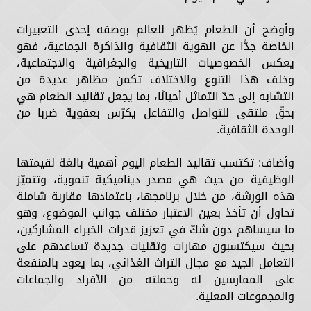
وأوضح أن الطعام يُظهر للعالم بوصفه إحدى التعبيرات
الخاصة جدًّا عن الهوية الثقافية والذاكرة الجماعية، فهو
يعكس الخصوصيات التاريخية والجغرافية والاجتماعية،
وخلف هذا التنوع والاختلاف تكمن مظاهر عديدة من
التشابه إلى حدّ التماثل أحيانًا، بما يجعل تقاليد الطعام هي
بحقّ ملتقى للتواصل والتفاعل يكرّس بعفوية ضربا من
الوحدة الثقافية.
وأضاف: تكتسب تقاليد الطعام اليوم أهمية بالغة لقيمتها
الوظيفية من حيث هي مصدر ديناميكية تنموية، وتتميّز
هذه الورشة، من خلال برنامجها، باعتمادها مقاربة شاملة
تحاول أن تأخذ بعين الاعتبار مختلف جوانب الموضوع، وهو
ما سيساهم دون شكّ في تعزيز قدرات الخبراء المشاركين،
بحيث سيكتسبون مهارات وتقنيات جديدة تساعدهم على
التعامل الجيد مع مجال التراث الغذائي، بما يعود بالمنفعة
على الممارسين له وحملته من الأفراد والجماعات
والمجموعات المعنية.