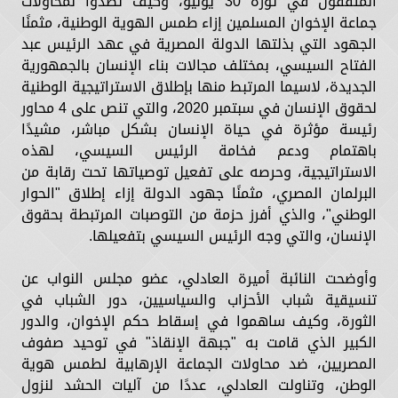
المثقفون في ثورة 30 يونيو، وكيف تصدوا لمحاولات
جماعة الإخوان المسلمين إزاء طمس الهوية الوطنية، مثمنًا
الجهود التي بذلتها الدولة المصرية في عهد الرئيس عبد
الفتاح السيسي، بمختلف مجالات بناء الإنسان بالجمهورية
الجديدة، لاسيما المرتبط منها بإطلاق الاستراتيجية الوطنية
لحقوق الإنسان في سبتمبر 2020، والتي تنص على 4 محاور
رئيسة مؤثرة في حياة الإنسان بشكل مباشر، مشيدًا
باهتمام ودعم فخامة الرئيس السيسي، لهذه
الاستراتيجية، وحرصه على تفعيل توصياتها تحت رقابة من
البرلمان المصري، مثمنًا جهود الدولة إزاء إطلاق "الحوار
الوطني"، والذي أفرز حزمة من التوصبات المرتبطة بحقوق
الإنسان، والتي وجه الرئيس السيسي بتفعيلها.
وأوضحت النائبة أميرة العادلي، عضو مجلس النواب عن
تنسيقية شباب الأحزاب والسياسيين، دور الشباب في
الثورة، وكيف ساهموا في إسقاط حكم الإخوان، والدور
الكبير الذي قامت به "جبهة الإنقاذ" في توحيد صفوف
المصريين، ضد محاولات الجماعة الإرهابية لطمس هوية
الوطن، وتناولت العادلي، عددًا من آليات الحشد لنزول