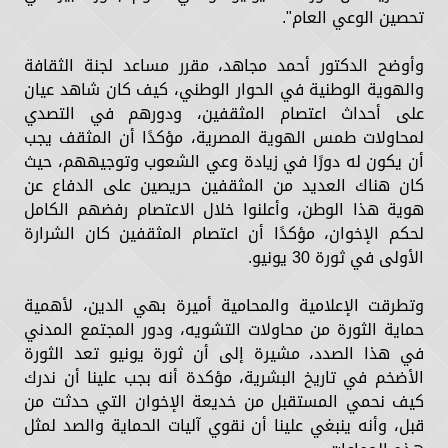
تحصين الوعي العام".
وأوضح الدكتور أحمد مجاهد، مقرر مساعد لجنة الثقافة
والهوية الوطنية في الحوار الوطني، كيف كان شاهد عيان
على أحداث اعتصام المثقفين، ودورهم في التصدي
لمحاولات طمس الهوية المصرية، مؤكدًا أن المثقف يجب
أن يكون له دورًا في زيادة وعي الشعوب وتوجيههم، حيث
كان هناك العديد من المثقفين حريصين على الدفاع عن
هوية هذا الوطن، وأعلنوا خلال الاعتصام رفضهم الكامل
لحكم الإخوان، مؤكدًا أن اعتصام المثقفين كان الشرارة
الأولى في ثورة 30 يونيو.
وتطرقت الإعلامية والمحامية أميرة بهي الدين، لأهمية
حماية الثورة من محاولات التشويه، ودور المجتمع المدني
في هذا الصدد، مشيرة إلى أن ثورة يونيو تعد الثورة
الأضخم في تاريخ البشرية، مؤكدة أنه بجب علينا أن ندرك
كيف نحمي المستقبل من خديعة الإخوان التي حدثت من
قبل، وأنه ينبغي علينا أن نقوي آليات الحماية والصد لمثل