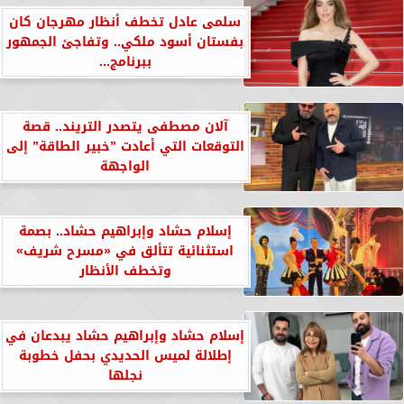
سلمى عادل تخطف أنظار مهرجان كان
بفستان أسود ملكي.. وتفاجئ الجمهور
ببرنامج...
​آلان مصطفى يتصدر التريند.. قصة
التوقعات التي أعادت ”خبير الطاقة” إلى
الواجهة
إسلام حشاد وإبراهيم حشاد.. بصمة
استثنائية تتألق في «مسرح شريف»
وتخطف الأنظار
إسلام حشاد وإبراهيم حشاد يبدعان في
إطلالة لميس الحديدي بحفل خطوبة
نجلها