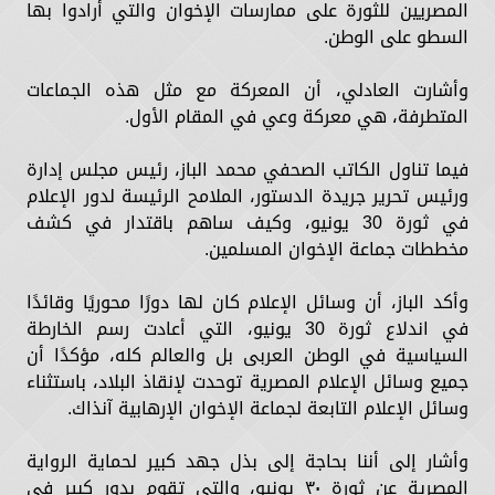
المصريين للثورة على ممارسات الإخوان والتي أرادوا بها
السطو على الوطن.
وأشارت العادلي، أن المعركة مع مثل هذه الجماعات
المتطرفة، هي معركة وعي في المقام الأول.
فيما تناول الكاتب الصحفي محمد الباز، رئيس مجلس إدارة
ورئيس تحرير جريدة الدستور، الملامح الرئيسة لدور الإعلام
في ثورة 30 يونيو، وكيف ساهم باقتدار في كشف
مخططات جماعة الإخوان المسلمين.
وأكد الباز، أن وسائل الإعلام كان لها دورًا محوريًا وقائدًا
في اندلاع ثورة 30 يونيو، التي أعادت رسم الخارطة
السياسية في الوطن العربى بل والعالم كله، مؤكدًا أن
جميع وسائل الإعلام المصرية توحدت لإنقاذ البلاد، باستثناء
وسائل الإعلام التابعة لجماعة الإخوان الإرهابية آنذاك.
وأشار إلى أننا بحاجة إلى بذل جهد كبير لحماية الرواية
المصرية عن ثورة ٣٠ يونيو، والتي تقوم بدور كبير في