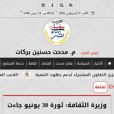
مـ
هـ
الأحد
9
أغسطس
2026
09:42 صـ
24
صفر
1448
م. مدحت حسنين بركات
رئيس الحزب
الأخبار
السياسة
بقلم مدحت
اقتصاد
ثقافة
خدمة المجتمع
 المشترك لدعم جهود التنمية
اللاعب المصري الإيطا
ثقافة
وزيرة الثقافة: ثورة 30 يونيو جاءت