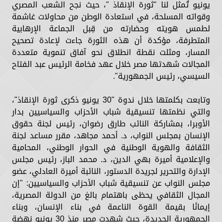
يونيو تُمثل لنا "ثورة الإنقاذ "، حيث نجح الشعب المصري
وقواته المسلحة، في استعادة الوطن من محاولات غاشمة
لطمس هويته وحضارته من قِبل الجماعة الإرهابية
المتطرفة، مؤكدة أن هذه الثورة جاءت لإعادة تصحيح
المسار، ومثلت نقطة انطلاق نحو آفاق تنموية متعددة
المجالات شهدتها مصر خلال عهد فخامة الرئيس عبد الفتاح
السيسي، رئيس الجمهورية".
وتابعت بكلمتها خلال ندوة "30 يونيو ذكرى ثورة الإنقاذ"،
والتي نظمتها تنسيقية شباب الأحزاب والسياسيين بدار
الأوبرا، بمشاركة النائب طارق رضوان، رئيس لجنة حقوق
الإنسان بمجلس النواب، د. أحمد مجاهد، مقرر مساعد لجنة
الثقافة والهوية الوطنية في الحوار الوطني، المحامية
والإعلامية أميرة بهي الدين، د. محمد الباز، رئيس مجلس
الإدارة والتحرير لجريدة الدستور، النائبة أميرة العادلي، عضو
مجلس النواب عن تنسيقية شباب الأحزاب والسياسيين: "إن
المجال الثقافي يحظى باهتمام بالغ من الدولة المصرية،
إيمانًا بقيمة القوة الناعمة في بناء الإنسان، وبناء
الجمهورية الجديدة، حيث شهدت مصر منذ 30 يونيو نهضة