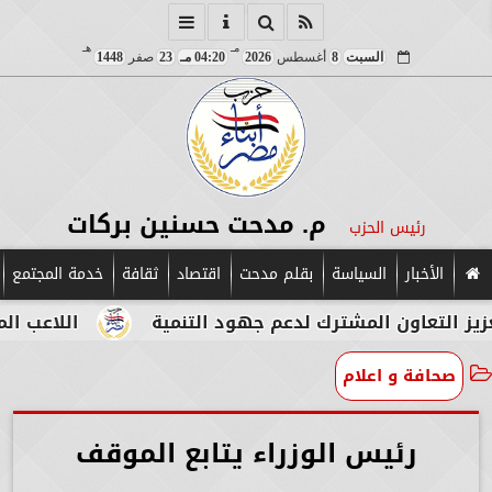
مـ
هـ
السبت
8
أغسطس
2026
04:20 مـ
23
صفر
1448
م. مدحت حسنين بركات
رئيس الحزب
الأخبار
السياسة
بقلم مدحت
اقتصاد
ثقافة
خدمة المجتمع
ون المشترك لدعم جهود التنمية
اللاعب المصري الإيط
صحافة و اعلام
رئيس الوزراء يتابع الموقف