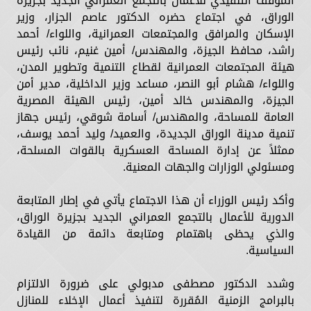
الموقف التنفيذي للأعمال بالتجمع العمراني الجديد بجزيرة
الوراق، في اجتماع حضره الدكتور عاصم الجزار، وزير
الإسكان والمرافق والمجتمعات العمرانية، واللواء/ أحمد
راشد، محافظ الجيزة، والمهندس/ أمين غنيم، نائب رئيس
هيئة المجتمعات العمرانية لقطاع التنمية وتطوير المدن،
واللواء/ هشام أبو النصر، مساعد وزير الداخلية، مدير أمن
الجيزة، والمهندس خالد أمين، رئيس الهيئة المصرية
العامة للمساحة، والمهندس/ أسامة شوقي، رئيس جهاز
تنمية مدينة الوراق الجديدة، والعميد/ وليد أحمد يوسف،
ممثلاً عن إدارة المساحة العسكرية بالقوات المسلحة،
ومسئولي الوزارات والجهات المعنية.
وأكد رئيس الوزراء أن هذا الاجتماع يأتي في إطار المتابعة
الدورية للأعمال بالتجمع العمراني الجديد بجزيرة الوراق،
والذي يحظى باهتمام ومتابعة دائمة من القيادة
السياسية.
وشدد الدكتور مصطفى مدبولي على ضرورة الالتزام
بالبرامج الزمنية المُقررة لتنفيذ أعمال الإخلاء للمنازل