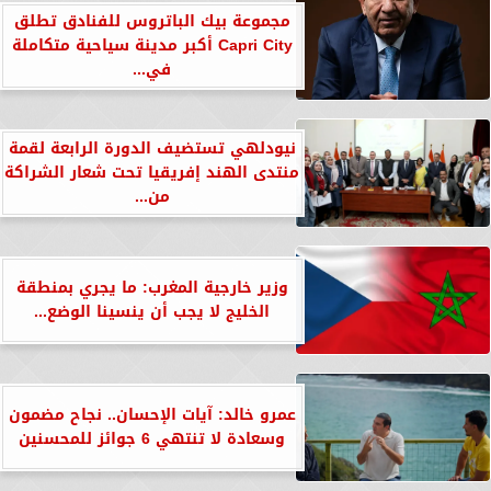
مجموعة بيك الباتروس للفنادق تطلق
Capri City أكبر مدينة سياحية متكاملة
في...
نيودلهي تستضيف الدورة الرابعة لقمة
منتدى الهند إفريقيا تحت شعار الشراكة
من...
وزير خارجية المغرب: ما يجري بمنطقة
الخليج لا يجب أن ينسينا الوضع...
عمرو خالد: آيات الإحسان.. نجاح مضمون
وسعادة لا تنتهي 6 جوائز للمحسنين