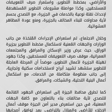
والأراضي، بمخطط التطوير، واستمرار صرف التعويضات
للمستحقين، وكذا مواصلة مشروعات التطوير المُستهدفة
لإحداث نقلة نوعية بالخدمات في الجزيرة، مع التصدي بحسم
لأية محاولات للبناء المخالف بالجزيرة، ومنع عودة المظاهر
العشوائية.
وخلال الاجتماع، تم استعراض الإجراءات المُتخذة من جانب
الوزارات والجهات المُعنية لاستكمال مخطط التطوير بجزيرة
الوراق، حيث عرض وزير الإسكان والمرافق والمجتمعات
العمرانية، موقف صرف التعويضات للمستحقين، وكذا جهود
تهيئة الجزيرة لأعمال التطوير، موضحاً أن المرحلة العاجلة
للتطوير ستشهد تشييد أبراج لاستخدامات سكنية وتجارية،
إلى جانب منظومة متكاملة من الخدمات، مع استكمال
أعمال البنية التحتية، والشبكات، والمرافق.
كما تطرق محافظ الجيزة إلى استعراض الجهود القائمة
للتصدي لأية مخالفات بناء بالتعاون مع كافة الجهات
المعنية، في حين استعرض مدير أمن الجيزة موقف أعمال
الإخلاء للأراضي والمنازل بالتراضي، بعد توافق أصحابها