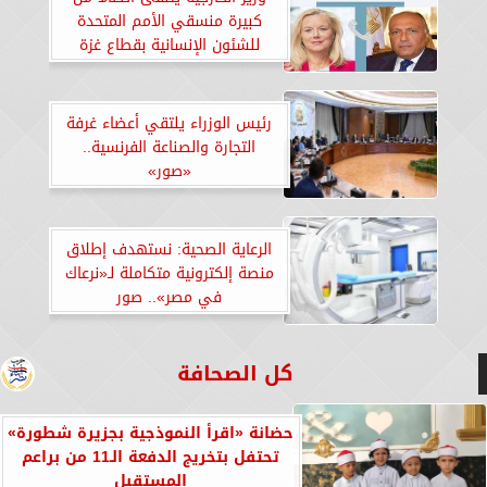
كبيرة منسقي الأمم المتحدة
للشئون الإنسانية بقطاع غزة
رئيس الوزراء يلتقي أعضاء غرفة
التجارة والصناعة الفرنسية..
«صور»
الرعاية الصحية: نستهدف إطلاق
منصة إلكترونية متكاملة لـ«نرعاك
في مصر».. صور
كل الصحافة
حضانة «اقرأ النموذجية بجزيرة شطورة»
تحتفل بتخريج الدفعة الـ11 من براعم
المستقبل