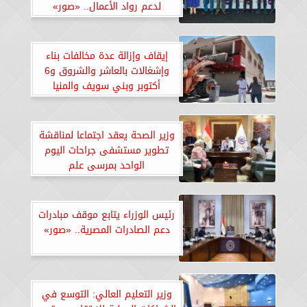
لدعم رواد الأعمال.. «صور»
إيقاف وإزالة عدة مخالفات بناء
وإشغالات بالعاشر والشروق و6
أكتوبر وبني سويف والمنيا
الجديدتين.. «صور»
وزير الصحة يعقد اجتماعا لمناقشة
تطوير مستشفى جراحات اليوم
الواحد بمرسى علم
رئيس الوزراء يتابع موقف مبادرات
دعم الصادرات المصرية.. «صور»
وزير التعليم العالي: التوسع في