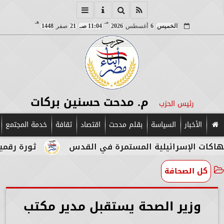
مـ
هـ
الخميس
6
أغسطس
2026
11:04 صـ
21
صفر
1448
م. مدحت حسنين بركات
رئيس الحزب
الأخبار
السياسة
بقلم مدحت
اقتصاد
ثقافة
خدمة المجتمع
سرائيلية المستمرة في القدس
ثورة رقمية في قلب ا
كل الصحافة
وزير الصحة يستقبل مدير مكتب