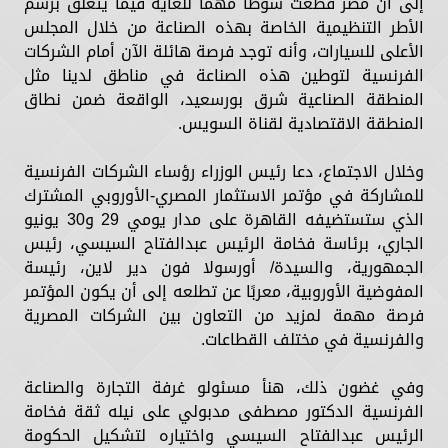
إلى أن مصر قطعت شوطًا مهمًا للغاية فيما يتعلق برسم
الأطر التنظيمية الخاصة بهذه الصناعة من خلال المجلس
الأعلى للسيارات، وأنه توجد فرصة هائلة الآن أمام الشركات
الفرنسية لتوطين هذه الصناعة في مناطق لدينا مثل
المنطقة الصناعية شرق بورسعيد، الواقعة ضمن نطاق
المنطقة الاقتصادية لقناة السويس.
وخلال الاجتماع، دعا رئيس الوزراء رؤساء الشركات الفرنسية
للمشاركة في مؤتمر الاستثمار المصري-الأوروبي المشترك
الذي ستستضيفه القاهرة على مدار يومي 29 و30 يونيو
الجاري، برئاسة فخامة الرئيس عبدالفتاح السيسي، رئيس
الجمهورية، والسيدة/ أورسولا فون دير لاين، رئيسة
المفوضية الأوروبية، معربًا عن تطلعه إلى أن يكون المؤتمر
فرصة مهمة لمزيد من التعاون بين الشركات المصرية
والفرنسية في مختلف القطاعات.
وفي غضون ذلك، هنأ مسئولو غرفة التجارة والصناعة
الفرنسية الدكتور مصطفى مدبولي على نيله ثقة فخامة
الرئيس عبدالفتاح السيسي واختياره لتشكيل الحكومة