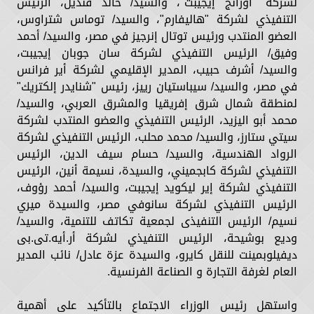
لشركة "أورانج إيجيبت"، والسيد/ خالد قنديل، الرئيس
التنفيذي لشركة "هاليفارم"، والسيد/ توماس شتراوس،
العضو المنتدب ورئيس توتال إنرجيز في مصر، والسيد/ أحمد
وفيق/ الرئيس التنفيذي لشركة سان جوبان إيجيبت،
والسيد/ أشرف حبيب، المدير الإقليمي لشركة أير فرانس
في مصر، والسيد/ سيباستيان رييز، رئيس "شنايدر إلكتريك"
لمنطقة شمال شرق إفريقيا والمشرق العربي، والسيد/
محمد أبو اليزيد، الرئيس التنفيذي والعضو المنتدب لشركة
سيتي ستارز، والسيد/ محمد محلب، الرئيس التنفيذي لشركة
الرواد الهندسية، والسيد/ حسام سيف الدين، الرئيس
التنفيذي لشركة كابجميني، والسيدة، نسيمة أنين، الرئيس
التنفيذي لشركة إير ليكويد إيجيبت، والسيد/ أحمد رؤوف،
الرئيس التنفيذي لشركة سانوفي مصر، والسيدة ميري
نسيم/ الرئيس التنفيذى لجمعية تكاتف للتنمية، والسيد/
وديع بوشيحة، الرئيس التنفيذي لشركة أر.أيه.تى.بى
ديفيلوبمينت للنقل كايرو، والسيدة عزة عادل/ نائب المدير
العام لغرفة التجارة و الصناعة الفرنسية.
واستهل رئيس الوزراء الاجتماع بالتأكيد على أهمية