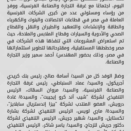
اليوم، اجتماعًا مع غرفة التجارة والصناعة الفرنسية، ووفدٍ
من رؤساء ومسئولي عدد من كبرى الشركات الفرنسية
العاملة في مصر في قطاعات الاتصالات والبنوك والكهرباء
والطاقة والإنشاءات والتعهيد والطيران والنقل والقطاع
الصحي والأدوية والسيارات وقطاع الملابس والملاحة، حيث
تم استعراض المشروعات التي تنفذها هذه الشركات في
مصر وخططها المستقبلية، ومقترحاتها لتطوير استثماراتها
في مصر، وذلك بحضور المهندس/ أحمد سمير وزير التجارة
والصناعة.
وضمّ الوفد كل من السيد/ أسامة صالح، رئيس بنك كريدي
أجريكول، والسيد/ عماد السنباطي، رئيس غرفة التجارة
والصناعة الفرنسية، والسيد/ مروان السمّاك، الرئيس
التنفيذي لشركة "شيب آند كرو إيجيبت"، والسيدة/ غادة
درويش، العضو المنتدب لشركة "بيزا إندستريال سابلايز"،
والسيدة/ ماري لويس، الرئيس التنفيذي لشركة بشارة
تكستايل، والسيد/ شهير جريش، الرئيس التنفيذي لشركة
دكتور جريش للزجاج، والسيد/ ياسر شاكر، الرئيس التنفيذي