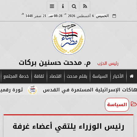
مـ
هـ
الخميس
6
أغسطس
2026
08:28 صـ
21
صفر
1448
م. مدحت حسنين بركات
رئيس الحزب
الأخبار
السياسة
بقلم مدحت
اقتصاد
ثقافة
خدمة المجتمع
ئيلية المستمرة في القدس
ثورة رقمية في قلب الآثا
السياسة
رئيس الوزراء يلتقي أعضاء غرفة