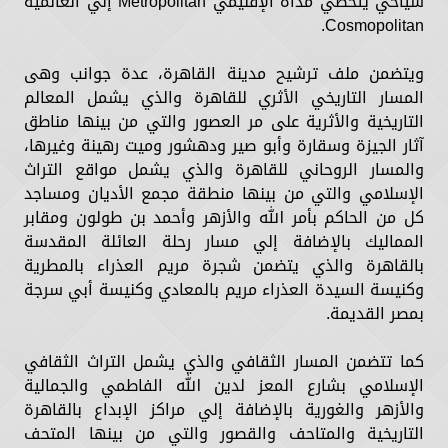
سياحي يتخطي مداه الإقليمي Metropolitan إلي العالمية
Cosmopolitan.
ويتضمن ملف ترشيح مدينة القاهرة، عدة جوانب وهى
المسار التاريخي الأثري للقاهرة والذي يشمل المعالم
التاريخية والأثرية على مر العصور والتي من بينها مناطق
آثار الجيزة وسقارة وأبو صير ودهشور وميت رهينة وغيرها،
والمسار الروحاني للقاهرة والذي يشمل مواقع التراث
الإسلامي والتي من بينها منطقة مجمع الأديان ومساجد
كل من الحاكم بأمر الله والأزهر وأحمد بن طولون ومقابر
المماليك بالإضافة إلي مسار رحلة العائلة المقدسة
بالقاهرة والذي يتضمن شجرة مريم العذراء بالمطرية
وكنيسة السيدة العذراء مريم بالمعادي وكنيسة أبي سرجة
بمصر القديمة.
كما تتضمن المسار الثقافي والذي يشمل التراث الثقافي
الإسلامي بشارع المعز لدين الله الفاطمي والجمالية
والأزهر والغورية بالإضافة إلي مراكز الإبداع بالقاهرة
التاريخية والمتاحف والقصور والتي من بينها المتحف