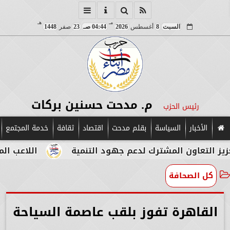
مـ
هـ
السبت
8
أغسطس
2026
04:44 صـ
23
صفر
1448
م. مدحت حسنين بركات
رئيس الحزب
الأخبار
السياسة
بقلم مدحت
اقتصاد
ثقافة
خدمة المجتمع
ن المشترك لدعم جهود التنمية
اللاعب المصري الإيطا
كل الصحافة
القاهرة تفوز بلقب عاصمة السياحة