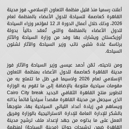
أعلنت رسميا منذ قليل منظمة التعاون الإسلامي، فوز مدينة
القاهرة كعاصمة للسياحة للدول الأعضاء بالمنظمة لعام
2026، وذلك خلال أعمال الدورة الـ 12 لمؤتمر وزراء السياحة
للدول الأعضاء بالمنظمة والتي تُعقد حالياً بدولة
أوزبكستان ويشارك بها وفد من وزارة السياحة والآثار
برئاسة غادة شلبي نائب وزير السياحة والآثار لشئون
السياحة.
ومن ناحيته، ثمّن أحمد عيسى وزير السياحة والآثار فوز
مدينة القاهرة كعاصمة للدول الأعضاء بمنظمة التعاون
الإسلامي لعام 2026 ولاسيما في ظل ما تتمتع به من
مقومات سياحية متنوعة بالإضافة إلى ما تقوم به الوزارة
لتطوير منتج القاهرة الثقافي الجديد Cairo City break
الذي سيجعل من مدينة القاهرة مقصداً سياحياً قائماً بذاته
ويساهم في زيادة أعداد الليالي السياحية بها، متوجهاً
بالشكر للإدارة العامة للإدارة الاستراتيجية بالوزارة وفريق
العمل على ما بذلوه من جهد لإعداد ملف ترشيح مدينة
القاهرة ضمن ترشيحات جوائز (مدينة السياحة) لمنظمة