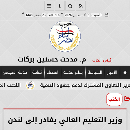
مـ
هـ
السبت
8
أغسطس
2026
01:16 مـ
23
صفر
1448
م. مدحت حسنين بركات
رئيس الحزب
الأخبار
السياسة
بقلم مدحت
اقتصاد
ثقافة
خدمة المجتمع
ن المشترك لدعم جهود التنمية
اللاعب المصري الإيط
الكتب
وزير التعليم العالي يغادر إلى لندن