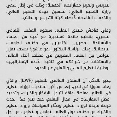
التدريس وتعزيز مهاراتهم المهنية؛ وذلك في إطار سعي
وزارة التعليم العالي؛ لتحسين جودة التعليم العالي،
والخدمات المُقدمة لأعضاء هيئة التدريس والطلاب.
وعلى هامش منتدى التعليم، سيقوم المكتب الثقافي
المصري، بتنظيم مائدة مُستديرة مع نُخبة من العلماء
والأساتذة المصريين المُتميزين في مختلف الجامعات
البريطانية، وذلك برئاسة الدكتور أيمن عاشور؛ بهدف تعزيز
التواصل بين العلماء المصريين في مختلف أنحاء العالم،
والاستفادة من خبراتهم في تنفيذ الخُطة الإستراتيجية
الوطنية للتعليم العالي والتعليم عبر الحدود.
جدير بالذكر، أن المنتدى العالمي للتعليم (EWF)، والذي
يعقد سنويًا في لندن، يُعد من أكبر المنتديات لوزراء التعليم
في العالم، ومنصة هامّة لتبادل الأفكار والخبرات، وتحديد
أفضل الممارسات في مجال التعليم، حيث يُتيح هذا الحدث
فرصة فريدة لوزراء التعليم وصنّاع السياسات ورواد التعليم
والخبراء من مختلف دول العالم التواصل والتعاون، من أجل