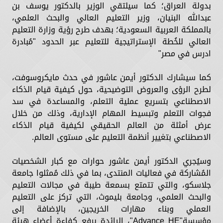
بدولة العراق؛ كما سيلتقي الوزير بالدكتور يوسف بن
عبدالله البنيان، وزير التعليم العالي والبحث العلمي،
بالمملكة العربية السعودية؛ بهدف طرح رؤية وزارة التعليم
العالي للخُطة الإستراتيجية للتعليم عبر الحدود "مُبادرة
ادرس في مصر"
كما سيشارك الدكتور أيمن عاشور في حدث مايكروسوفت،
لطرح الرؤى والعروض التوضيحية، حول كيفية قيام الذكاء
الاصطناعي بتسريع عملية التعلم، والمساعدة في سد
فجوات التعلم وتبسيط المهام الإدارية، وذلك من خلال
عرض أمثلة من العالم الحقيقي لكيفية قيام الذكاء
الاصطناعي بتغيير أنظمة التعليم على مستوى العالم.
وسيُجري الدكتور أيمن عاشور حوارات مع كبار الشخصيات
المُشاركة في فعاليات المنتدى، بما في ذلك مُمثلوا جامعة
جلاسكو، والتي تتمتع بسمعة طيبة في مجالات التعليم
والبحث العلمي، وجامعة بليموث، التي تركز على التعليم
العملي وبناء مهارات الخريجين، بالإضافة إلى
مؤسسة"Advance HE"، الرائدة برفع كفاءة أعضاء هيئة