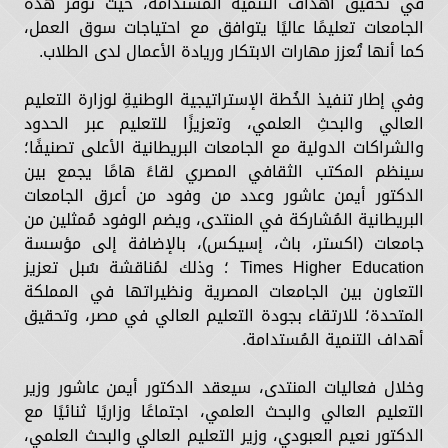
في تحقيق أهداف التنمية المُستدامة، حيث توفر هذه
الجامعات تعليمًا عاليًا يتوافق مع احتياجات سوق العمل،
كما أنها تُعزز مهارات الابتكار وريادة الأعمال لدى الطلاب.
وفي إطار تنفيذ الخُطة الإستراتيجية الوطنيةِ لوزارة التعليم
العالي والبحثِ العلمي، وتعزيزًا للتعليم عبر الحدود
والشراكات الدولية مع الجامعات البريطانية الأعلى تصنيفًا؛
سينظم المكتب الثقافي المصري لقاءً هامًا يجمع بين
الدكتور أيمن عاشور وعدد من وفود من أعرق الجامعات
البريطانية المُشاركة في المنتدى، ويضم الوفود مُمثلين من
جامعات (اكستر، باث، إسيكس)، بالإضافة إلى مؤسسة
Times Higher Education ؛ وذلك لمُناقشة سُبل تعزيز
التعاون بين الجامعات المصرية ونظيراتها في المملكة
المتحدة؛ للارتقاء بجودة التعليم العالي في مصر، وتحقيق
أهداف التنمية المُستدامة.
وخلال فعاليات المنتدى، سيعقد الدكتور أيمن عاشور وزير
التعليم العالي والبحث العلمي، اجتماعًا وزاريًا ثنائيًا مع
الدكتور نعيم العبودي، وزير التعليم العالي والبحث العلمي،