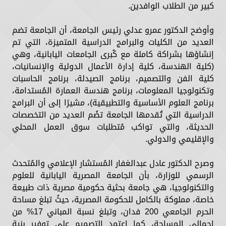
كبير من الطلاب الوافدين.
وأوضح الدكتور عمرو عدلي رئيس الجامعة، أن الجامعة تضم
العديد من الكليات والبرامج الدراسية المتميزة، التي تم
إنشاؤها بشراكة كاملة مع كُبرى الجامعات اليابانية، وهي
(كلية الهندسة، كلية إدارة الأعمال الدولية والإنسانيات،
كلية الفن والتصميم، برنامج الصيدلة، برنامج الحاسبات
وتكنولوجيا المعلومات، برنامج هندسة العمارة المُستدامة،
برنامج العلوم الأساسية والتطبيقية)، مشيرًا إلى أن البرامج
الدراسية التي تُقدمها الجامعة تضُم العديد من التخصصات
الحديثة، والتي تواكب مُتطلبات سوق العمل المحلي
والإقليمي والدولي.
وصرح الدكتور عادل عبدالغفار المُستشار الإعلامي والمُتحدث
الرسمي للوزارة، بأن الجامعة المصرية اليابانية للعلوم
والتكنولوجيا، هي جامعة بحثية حكومية مصرية ذات طبيعة
خاصة، مملوكة بالكامل للحكومة المصرية، حيثُ تبلغ مساحة
الحرم الجامعي 200 فدان، وتبلغ نسبة المباني 17% من
إجمالي المساحة، كما اعتمد التصميم على توفير بنية