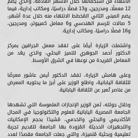
الانتهاء من استكمالها خلال الأشهر القادمة، والذي يضم
12 معملًا، ومدرجين، و13 فصلًا دراسيًا، ومكاتب إدارية، فيما
يضم المبنى الثاني المُخطط الانتهاء منه خلال عدة أشهر،
5 صالات للرسم الهندسي و6 معامل كمبيوتر، ومدرجين،
و16 فصلًا دراسيًا، ومكاتب إدارية.
واشتملت الزيارة أيضًا على تفقد معمل الجرافين بمركز
الدكتور أحمد الجوهري للتميز البحثي، والذي يعُد من
المعامل الفريدة من نوعها في الشرق الأوسط.
وعلى هامش الزيارة، تفقد الدكتور أيمن عاشور معرضًا
للثقافة اليابانية، واطلع الوزير على أبرز ما يحتويه المعرض
من عناصر تُعبر عن الثقافة اليابانية.
وخلال جولته، ثمن الوزير الإنجازات الملموسة التي تشهدها
الجامعة المصرية اليابانية للعلوم والتكنولوجيا في المجال
الأكاديمي والبحثي والخدمي، مُشيدًا بحجم الإمكانيات
والتجهيزات الحديثة المُزودة بها الجامعة لتقديم تجربة
تعليمية وبحثية مُتميزة، والتي جعلت الجامعة مقصدًا لعدد