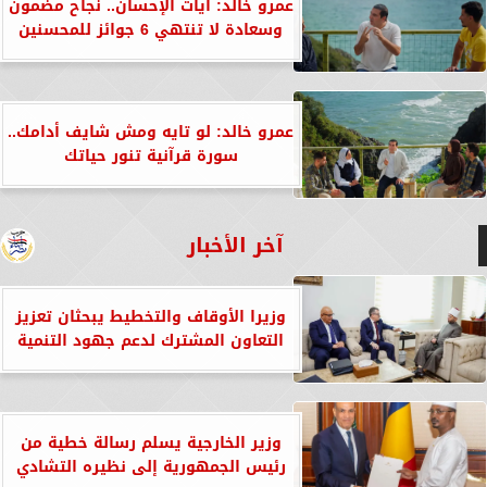
عمرو خالد: آيات الإحسان.. نجاح مضمون
وسعادة لا تنتهي 6 جوائز للمحسنين
عمرو خالد: لو تايه ومش شايف أدامك..
سورة قرآنية تنور حياتك
آخر الأخبار
وزيرا الأوقاف والتخطيط يبحثان تعزيز
التعاون المشترك لدعم جهود التنمية
وزير الخارجية يسلم رسالة خطية من
رئيس الجمهورية إلى نظيره التشادي