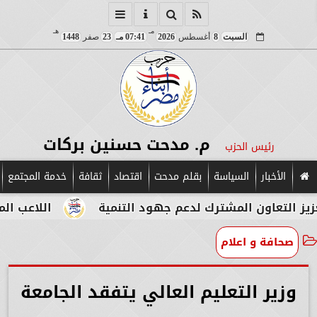
مـ
هـ
السبت
8
أغسطس
2026
07:41 مـ
23
صفر
1448
م. مدحت حسنين بركات
رئيس الحزب
الأخبار
السياسة
بقلم مدحت
اقتصاد
ثقافة
خدمة المجتمع
ن المشترك لدعم جهود التنمية
اللاعب المصري الإيط
صحافة و اعلام
وزير التعليم العالي يتفقد الجامعة