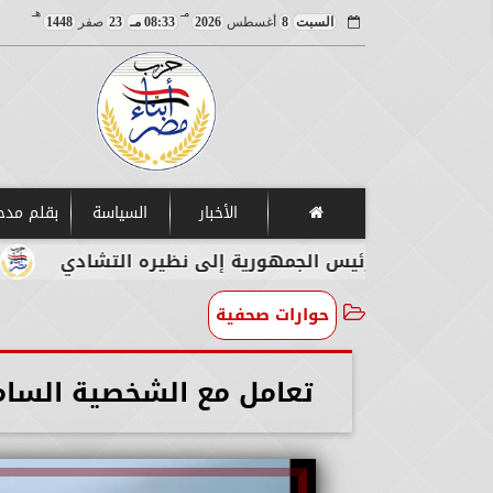
مـ
هـ
السبت
8
أغسطس
2026
08:33 مـ
23
صفر
1448
الأخبار
السياسة
بقلم مد
 رئيس الجمهورية إلى نظيره التشادي
وزيرا الأوقا
حوارات صحفية
تعامل مع الشخصية السام