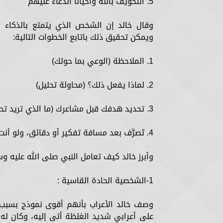
5. التخويف بالله وأحيانًا الدعاء عليهم
وقال خالد إن الشخص الذي يتمتع بالذكاء 
ويمكن تحقيق ذلك باتابع الخطوات التالية:
1. الملاحظة (الوعي بما حولك)
2. لماذا يفعل ذلك؟ (محاولة تحليل)
3. تحديد هدفك قبل مشاعرك (ما الذي تريد تحقيقه، وليس ما يحزنك)
4. تَصرَّف بعد مسافة تفكير أو دقائق، ولو أنت غاضب غير مكانك.
وأبرز خالد كيف تعامل النبي صلى الله عليه و
1-الشخصية الحادة القاسية :
وصف خالد الأعراب بأنهم أقوى نموذج بسبب ط
على أعرابي شديد الغلظة أتى إليه، وكان له