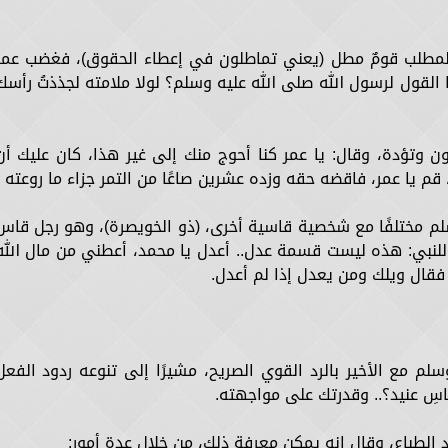
 المطلب قومٌ مطل (يعني تماطلون في إعطاء الحقوق)، فغضب عمر
ا القول لرسول الله صلى الله عليه وسلم؟ لولا ملامته لجذذتُ رأسك
 وتؤدة، وقال: يا عمر كنا أحوج منك إلى غير هذا، كان عليك أن
قم يا عمر، فاقضه حقه وزده عشرين صاعًا من التمر جزاء ما روعته .
لم مختلفًا مع شخصية قاسية أخرى، (ذو الخويصرة)، وهو رجل قاس
للنبي: هذه ليست قسمة عدل.. أعدل يا محمد، أعطني من مال الله
 فقال ويلك ومن يعدل إذا لم أعدل.
م مع الأخير بالرد القوي الصريح، مشيرًا إلى تنوعه ردود الفعل
سِ عنيد؟.. وقدرتك على مواجهته.
الطباع، وقال إنه يمكن معرفة ذلك، من خلال عدة أمور: