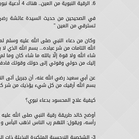
6. الرقية النبوية من العين.. هناك 4 أدعية نبوية:
في الصحيحين من حديث السيدة عائشة رضي ا
تسترقي من العين "
وكان من دعاء النبي صلى الله عليه وسلم لمنع
الله التامات من شر عباده... بسم الله الذي ل
شاء الله ولا قوة إلّا بالله ما شاء كان وما لم
إليك من حولي وقوتي إلى حولك وقوتك فادفع 
عن أبي سعيد رضي الله عنه، أن جبريل أتى الن
بسم الله أرقيك من كل شيء يؤذيك من شر كل 
كيفية علاج المحسود بدعاء نبوي؟
أوضح خالد طريقة رقية النبي صلى الله عليه
رأسه، ويقول: اللهم رب الناس اذهب البأس وا
3- الشخصية النرجسية المتكبرة البذيئة ذات الصوت العالي: