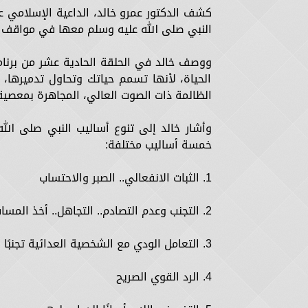
كشف الدكتور عمرو خالد، الداعية الإسلامي 
النبي صلى الله عليه وسلم معها في مواقف ع
ووصف خالد في الحلقة الحادية عشر من برنام
الحياة، لأنها تسمم حياتك وتحاول تدميرها، 
الظالمة ذات الصوت العالي، المجاهرة بمعصية ال
وأشار خالد إلى تنوع أساليب النبي صلى ال
خمسة أساليب مختلفة:
1. الثبات الانفعالي.. الصبر والاحتساب
2. التجنب وعدم التصادم.. التجاهل.. أخذ المسافة
3. التعامل الودي مع الشخصية العدائية تجنبًا لشره وعدائه أو رغبة في هدايته
4. الرد القوي الصريح