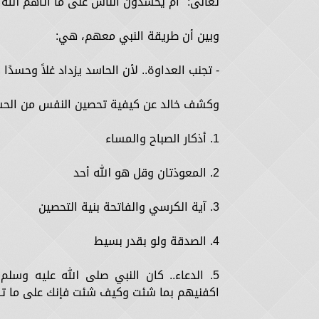
تعالى: "أم يحسدون الناس على ما أتاهم الله
وبين أن طريقة النبي معهم، هي:
- تجنب العداوة.. لأن الحاسد يزداد غلاً وحسدً
وكشف خالد عن كيفية تحصين النفس من الحسد بـ 6 أشياء
1. أذكار الصباح والمساء
2. المعوذتان وقل هو الله أحد
3. آية الكرسي والفاتحة بنية التحصين
4. الصدقة ولو بقدر بسيط
5. الدعاء.. كان النبي صلى الله عليه وسل
اكفنيهم بما شئت وكيف شئت فإنك على ما تش