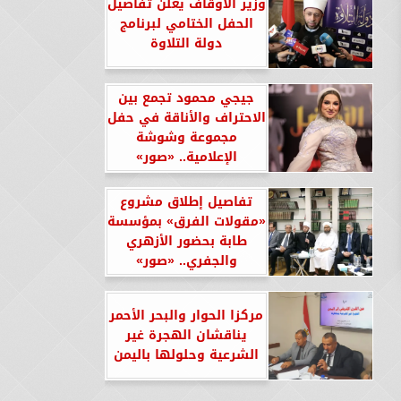
وزير الأوقاف يعلن تفاصيل
الحفل الختامي لبرنامج
دولة التلاوة
جيجي محمود تجمع بين
الاحتراف والأناقة في حفل
مجموعة وشوشة
الإعلامية.. «صور»
تفاصيل إطلاق مشروع
«مقولات الفرق» بمؤسسة
طابة بحضور الأزهري
والجفري.. «صور»
مركزا الحوار والبحر الأحمر
يناقشان الهجرة غير
الشرعية وحلولها باليمن