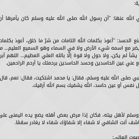
لله عنها: "أن رسول الله صلى الله عليه وسلم كان يأمرها أن
 الحسد: "أعوذ بكلمات الله التامات من شرّ ما خلق، أعوذ بكلمات
ا يضر مع اسمه شيء الأرض ولا في السماء وهو السميع العليم... ما
 يشأ لم يكن، ولا حول ولا قوة إلّا بالله العلي العظيم... اللهم أبرأ
عني عين الحاسدين وحسد الحاسدين برحمتك يا أرحم الراحمين.
بي صلى الله عليه وسلم، فقال: يا محمد اشتكيت، فقال: نعم، قال:
نفس أو عين حاسد، الله يشفيك بسم الله أرقيك.
 وسلم لأهل بيته، فكان إذا مرض بعض أهله يضع يده اليمنى على
شف أنت الشافي لا شفاء إلا شفاؤك شفاء لا يغادر سقمًا.