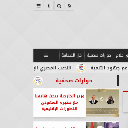
 اعلام
حوارات صحفية
كل الصحافة

ية
اللاعب المصري الإيطالي طه أبو المكارم ينافس
حوارات صحفية
وزير الخارجية يبحث هاتفيا
مع نظيره السعودي
التطورات الإقليمية