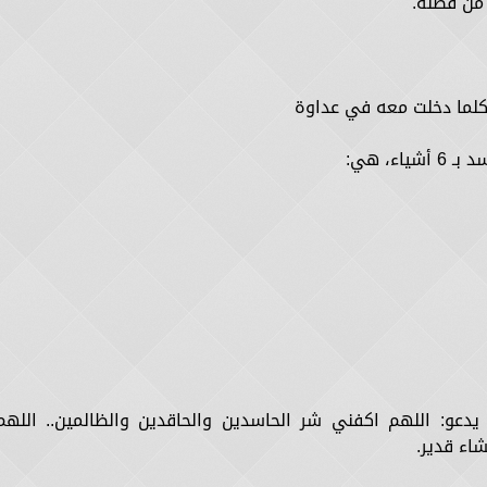
 من فضله.
ا كلما دخلت معه في عداوة
، هي:
م يدعو: اللهم اكفني شر الحاسدين والحاقدين والظالمين.. اللهم
اء قدير.