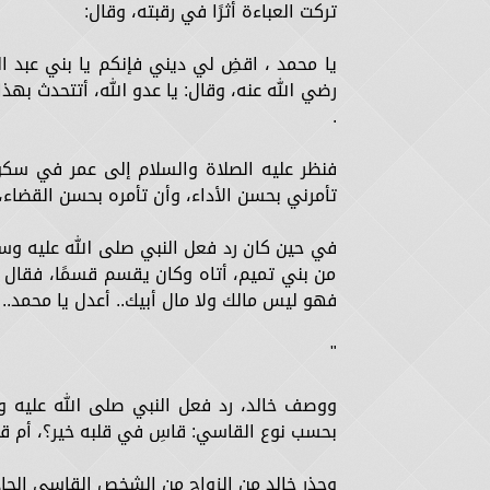
تركت العباءة أثرًا في رقبته، وقال:
يا محمد ، اقضِ لي ديني فإنكم يا بني عبد
رضي الله عنه، وقال: يا عدو الله، أتتحدث بهذ
.
فنظر عليه الصلاة والسلام إلى عمر في سكون
تأمرني بحسن الأداء، وأن تأمره بحسن القضاء، 
في حين كان رد فعل النبي صلى الله عليه وس
من بني تميم، أتاه وكان يقسم قسمًا، فقال 
فهو ليس مالك ولا مال أبيك.. أعدل يا محمد..
"
ووصف خالد، رد فعل النبي صلى الله عليه وسل
بحسب نوع القاسي: قاسِ في قلبه خير؟، أم قا
وحذر خالد من الزواج من الشخص القاسي الحاد 