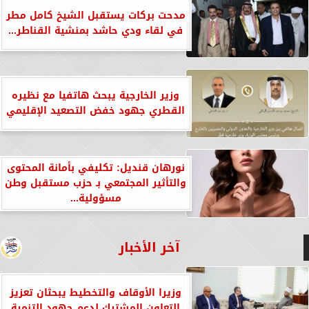
مدحت بركات يستقبل الشيخ كامل مطر
في لقاء ودي حاشد بمنشية القناطر...
وزير الخارجية يبحث هاتفيا مع نظيره
القطري جهود خفض التصعيد الإقليمي
نورهان قنديل: تكليفي بأمانة المحتوى
والتأثير المجتمعي بـ حزب مستقبل وطن
مسؤولية...
آخر الأخبار
وزيرا الأوقاف والتخطيط يبحثان تعزيز
التعاون المشترك لدعم جهود التنمية