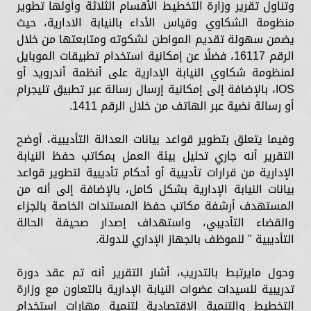
وتناول تقرير وزارة التخطيط الأقسام الثلاثة وأولها تطوير
منظومة الشكاوي وقياس الأداء بالنيابة الادارية، حيث
يضمن سهولة تقديم المواطن لشكوته ومتابعتها من خلال
الرقم 16117، فضلًا عن إمكانية استخدام تطبيقات الموبايل
لمنظومة شكاوي النيابة الإدارية على أنظمة أندرويد أو
IOS، بالإضافة إلى إمكانية إرسال رسالة عبر تطبيق تليجرام
أو رسالة نضية عبر الهاتف من خلال الرقم 1411.
وفيما يتعلق بتطوير قواعد بيانات العدالة التأديبية، أوضح
التقرير أنه جاري تحليل بيئة العمل بمكاتب حفظ النيابة
الإدارية من قرارات تأديبية أو أحكام تأديبية لتطوير قواعد
بيانات النيابة الإدارية بشكل كامل، بالإضافة إلى أنه من
المستهدف أرشفة مكاتب حفظ المستندات الخاصة بالجزاء
والقضاء التأديبي، واستهداف إصدار صحيفة الحالة
التأديبية " للموظف بالجهاز الإداري للدولة.
وحول مايرتبط بالتدريب، أشار التقرير أنه تم عقد دورة
تدريبية للسيدات عضوات النيابة الإدارية بالتعاون مع وزارة
التخطيط والتنمية الإقتصادية لتنمية مهارات استخدام