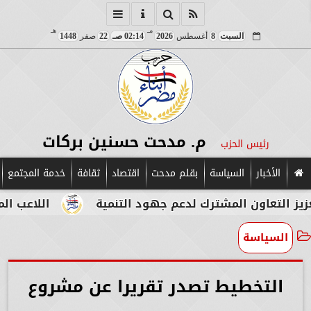
مـ
هـ
السبت
8
أغسطس
2026
02:14 صـ
22
صفر
1448
م. مدحت حسنين بركات
رئيس الحزب
الأخبار
السياسة
بقلم مدحت
اقتصاد
ثقافة
خدمة المجتمع
اون المشترك لدعم جهود التنمية
اللاعب المصري الإي
السياسة
التخطيط تصدر تقريرا عن مشروع