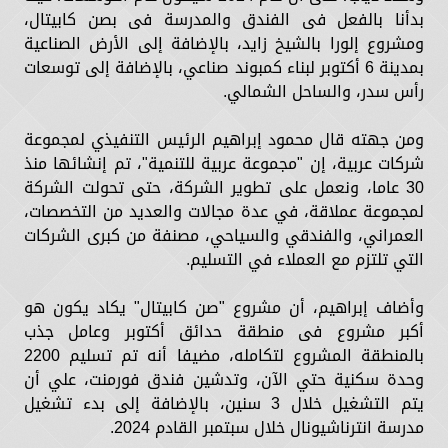
بدأنا بالفعل فى الفندق والمدرسة فى بصن كابيتال،
ومشروع إلورا بالشيخ زايد، بالإضافة إلى الأرض الصناعية
بمدينة 6 أكتوبر لبناء كمبوند صناعي، بالإضافة إلى توسعات
رأس سدر، والساحل الشمالي.
ومن جهته قال محمود إبراهيم الرئيس التنفيذي لمجموعة
شركات عربية، إن "مجموعة عربية للتنمية"، تم إنشائها منذ
30 عاما، ونعمل على تطوير الشركة، حتى تحولت الشركة
لمجموعة عملاقة، في عدة مجالات والعديد من التخصصات،
العمراني، والفندقي والسياحي، مصنفة من كبرى الشركات
التي تلتزم مع العملاء في التسليم.
وأضاف إبراهيم، أن مشروع "صن كابيتال" يكاد يكون هو
أكبر مشروع فى منطقة حدائق أكتوبر وعامل جذب
بالمنطقة المشروع لتكامله، مضيفا أنه تم تسليم 2200
وحدة سكنية حتي الآن، وتدشين فندق فورمنت، علي أن
يتم التشغيل خلال 3 سنين، بالإضافة إلى بدء تشغيل
مدرسة انترناشيونال خلال سبتمبر القادم 2024.