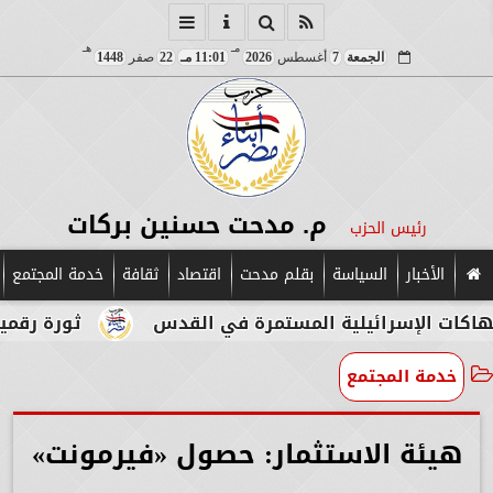
مـ
هـ
الجمعة
7
أغسطس
2026
11:01 مـ
22
صفر
1448
م. مدحت حسنين بركات
رئيس الحزب
الأخبار
السياسة
بقلم مدحت
اقتصاد
ثقافة
خدمة المجتمع
ئيلية المستمرة في القدس
ثورة رقمية في قلب الآث
خدمة المجتمع
هيئة الاستثمار: حصول «فيرمونت»