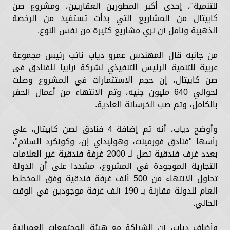
للتنمية"، إحدى أكبر المطورين العقاريين، ومشروع صن
كابيتال من المشاريع التي بدأت تستفيد من الرخصة
الذهبية ونامل أن نري مشاريع كثيرة من نفس النوع.
من جانبه قال المهندس عمرو دياب نائب رئيس مجموعة
عربية للتنمية الرئيس التنفيذي لشركة أرابيا للفنادق فى
صن كابيتال، إن حجم الاستثمارات في المشروع وصلت
لحوالي 640 مليون جنيه، وتم الانتهاء من أعمال الحفر
بالكامل، وتم صب الخرسانة العادية.
وأوضح دياب، أنه تم إضافة 4 فنادق لصن كابيتال، علي
رأسها "فنادق فورمينت، وهوليداي إن، وكونكرد السلام"،
بعدد غرف فندقية تصل لـ 2000 غرفة فندقية غير العلامات
التجارية الموجودة في المشروع، مشددا على أن الدولة
تحاول الانتهاء من 500 ألف غرفة فندقية وفق المخطط
العام للدولة مقارنة بـ 190 ألف غرفة موجودين في الوقت
الحالي.
وأضاف دياب، أن الشراكة مع هيئة المجتمعات العمرانية