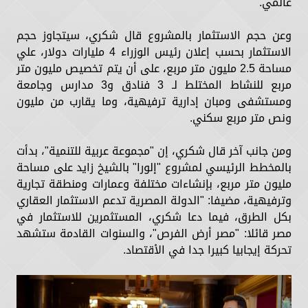
عالمي.
وعن حجم الاستثمار بالمشروع قال شكري، سيتجاوز حجم
الاستثمار بحسب إعلان رئيس الوزراء 4 مليارات دولار، علي
مساحة 2.5 مليون متر مربع، على أن يتم تخصيص مليون متر
مربع للنشاط المختلط لـ 3 فنادق و3 مدارس وجامعة
ومستشفى ومبان إدارية ترفيهية، وما يقارب من مليون
ونص متر مربع سكني.
ومن جانب آخر قال شكري، إن "مجموعة عربية للتنمية"، بدأت
بالمخطط الرئيسي لمشروع "إلورا" بالشيخ زايد على مساحة
مليون متر مربع، بإنشاءات مختلفة وعمارات ومنطقة تجارية
وترفيهية، مضيفا: "الدولة المصرية تدعم الاستثمار العقاري
بكل الطرق، فيما دعا شكري، المستثمرين للاستثمار في
مصر قائلا: "مصر أرض الفرص"، والسنوات القادمة ستشهد
تحركة إيجابيا كبيرا جدا في الأقتصاد.