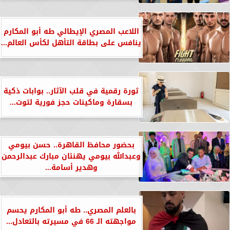
اللاعب المصري الإيطالي طه أبو المكارم
ينافس على بطاقة التأهل لكأس العالم...
ثورة رقمية في قلب الآثار.. بوابات ذكية
بسقارة وماكينات حجز فورية لتوت...
بحضور محافظ القاهرة.. حسن بيومي
وعبدالله بيومي يهنئان مبارك عبدالرحمن
وهدير أسامة...
بالعلم المصري.. طه أبو المكارم يحسم
مواجهته الـ 66 في مسيرته بالتعادل...