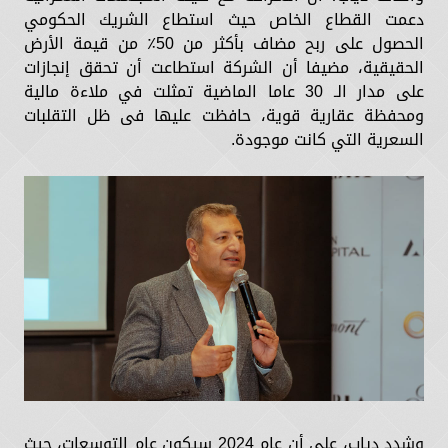
دعمت القطاع الخاص حيث استطاع الشريك الحكومي
الحصول على ربح مضاف بأكثر من 50٪؜ من قيمة الأرض
الحقيقية، مضيفا أن الشركة استطاعت أن تحقق إنجازات
على مدار الـ 30 عاما الماضية تمثلت في ملاءة مالية
ومحفظة عقارية قوية، حافظت عليها فى ظل التقلبات
السعرية التي كانت موجودة.
وشدد دياب، على أن عام 2024 سيكون عام التوسعات، حيث