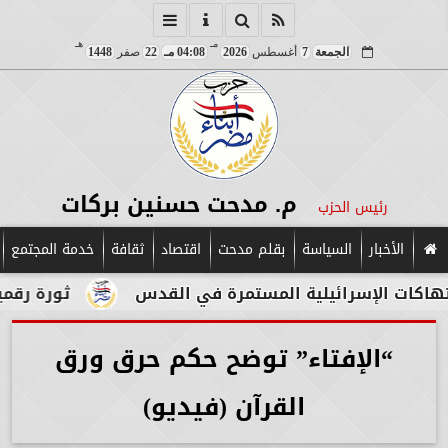
مـ
هـ
الجمعة
7
أغسطس
2026
04:08 مـ
22
صفر
1448
م. مدحت حسنين بركات
رئيس الحزب
الأخبار
السياسة
بقلم مدحت
اقتصاد
ثقافة
خدمة المجتمع
ت الإسرائيلية المستمرة في القدس
ثورة رقمية في 
“الإفتاء” توضح حكم حرق ورق
القرآن (فيديو)