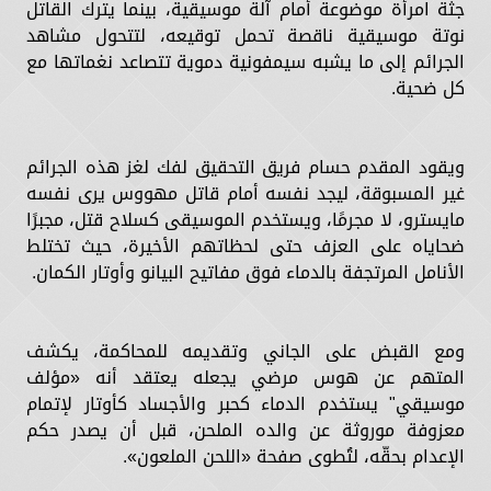
جثة امرأة موضوعة أمام آلة موسيقية، بينما يترك القاتل
نوتة موسيقية ناقصة تحمل توقيعه، لتتحول مشاهد
الجرائم إلى ما يشبه سيمفونية دموية تتصاعد نغماتها مع
كل ضحية.
ويقود المقدم حسام فريق التحقيق لفك لغز هذه الجرائم
غير المسبوقة، ليجد نفسه أمام قاتل مهووس يرى نفسه
مايسترو، لا مجرمًا، ويستخدم الموسيقى كسلاح قتل، مجبرًا
ضحاياه على العزف حتى لحظاتهم الأخيرة، حيث تختلط
الأنامل المرتجفة بالدماء فوق مفاتيح البيانو وأوتار الكمان.
ومع القبض على الجاني وتقديمه للمحاكمة، يكشف
المتهم عن هوس مرضي يجعله يعتقد أنه «مؤلف
موسيقي" يستخدم الدماء كحبر والأجساد كأوتار لإتمام
معزوفة موروثة عن والده الملحن، قبل أن يصدر حكم
الإعدام بحقّه، لتُطوى صفحة «اللحن الملعون».