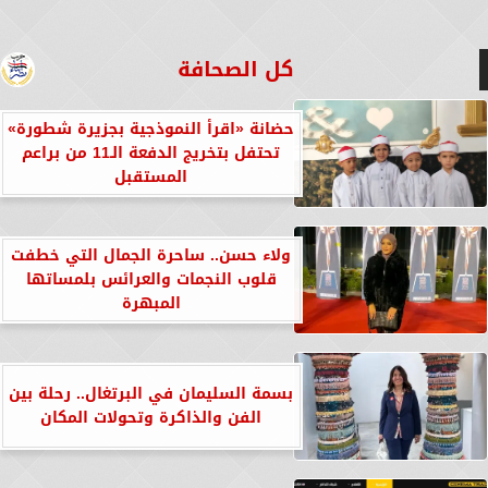
كل الصحافة
حضانة «اقرأ النموذجية بجزيرة شطورة»
تحتفل بتخريج الدفعة الـ11 من براعم
المستقبل
ولاء حسن.. ساحرة الجمال التي خطفت
قلوب النجمات والعرائس بلمساتها
المبهرة
بسمة السليمان في البرتغال.. رحلة بين
الفن والذاكرة وتحولات المكان