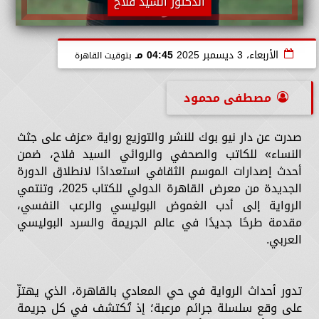
الدكتور السيد فلاح
الأربعاء، 3 ديسمبر 2025
04:45 مـ
بتوقيت القاهرة
مصطفى محمود
صدرت عن دار نيو بوك للنشر والتوزيع رواية «عزف على جثث
النساء» للكاتب والصحفي والروائي السيد فلاح، ضمن
أحدث إصدارات الموسم الثقافي استعدادًا لانطلاق الدورة
الجديدة من معرض القاهرة الدولي للكتاب 2025، وتنتمي
الرواية إلى أدب الغموض البوليسي والرعب النفسي،
مقدمة طرحًا جديدًا في عالم الجريمة والسرد البوليسي
العربي.
تدور أحداث الرواية في حي المعادي بالقاهرة، الذي يهتزّ
على وقع سلسلة جرائم مرعبة؛ إذ تُكتشف في كل جريمة