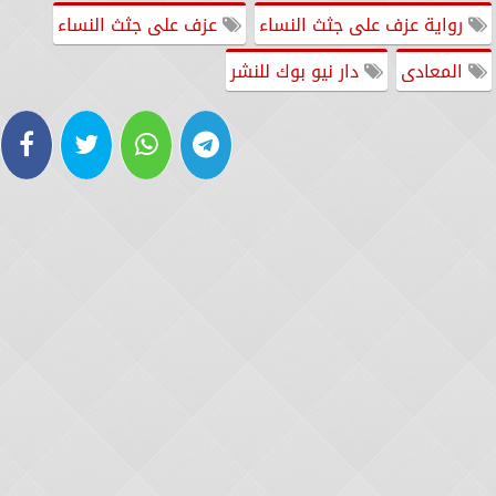
رواية عزف على جثث النساء
عزف على جثث النساء
المعادى
دار نيو بوك للنشر