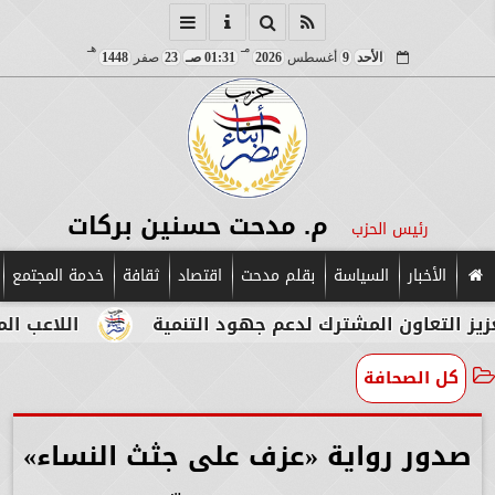
مـ
هـ
الأحد
9
أغسطس
2026
01:31 صـ
23
صفر
1448
م. مدحت حسنين بركات
رئيس الحزب
الأخبار
السياسة
بقلم مدحت
اقتصاد
ثقافة
خدمة المجتمع
اون المشترك لدعم جهود التنمية
اللاعب المصري الإي
كل الصحافة
صدور رواية «عزف على جثث النساء»