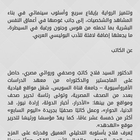
وتتميز الرواية بإيقاع سريع وأسلوب سينمائي في بناء
المشاهد والشخصيات، إلى جانب غوصها في أعماق النفس
البشرية بما تحمله من هوس وجنون ورغبة في السيطرة،
ما يجعلها إضافة لافتة للأدب البوليسي العربي.
عن الكاتب
الدكتور السيد فلاح كاتبٌ وصحفي وروائي مصري، حاصل
على الماجستير والدكتوراه من معهد الدراسات
الأفروآسيوية – جامعة قناة السويس، شغل مواقع قيادية
بعدد من الصحف المصرية، وتولى رئاسة تحرير صحف
ومواقع من بينها: «الأحرار، أخبار الدولة، إرادة نيوز، قد
الدنيا، الحوار»، وعمل كاتبًا صحفيًا بجريدة «اليوم السابع»
أكثر من خمسة عشر عامًا، كما يعدّ مؤسسًا ورئيسًا لتحرير
موقع «الهدهد».
يُعرف فلاح بأسلوبه التحليلي العميق وقدرته على المزج