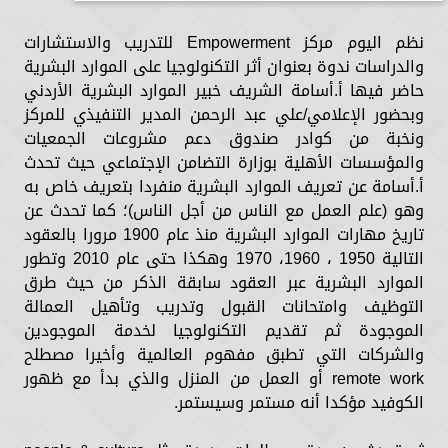
نظم اليوم مركز Empowerment للتدريب والاستشارات
والدراسات ندوة بعنوان أثر التكنولوجيا على الموارد البشرية
حاضر فيها أ.أسامة الشريف خبير الموارد البشرية الأردني
وبحضور الإعلامي/علي عبد الرحمن المدير التنفيذي للمركز
ونخبة من كوادر صندوق دعم مشروعات الجمعيات
والمؤسسات الأهلية بوزارة التضامن الإجتماعي حيث تحدث
أ.أسامة عن تعريف الموارد البشرية منفردا بتعريف خاص به
وهو (علم العمل مع الناس من أجل الناس)؛ كما تحدث عن
تاريخ مهارات الموارد البشرية منذ عام 1900 مرورا بالعقود
التالية 1950 ، 1960، 1970 وهكذا حتى عام 2010 وتطور
الموارد البشرية عبر العقود سابقة الذكر من حيث طرق
التوظيف وامتحانات القبول وتدريب وتأهيل العمالة
الموجودة ثم تقديم التكنولوجيا لخدمة الموجودين
والشركات التي تطبق مفهوم العالمية وأخيرا مصطلح
remote work أو العمل من المنزل والذي بدأ مع ظهور
الكوفيد مؤكدا أنه مستمر وسيستمر.