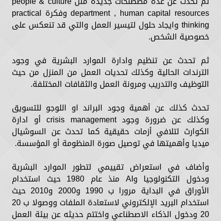
ثم تحدث عن عدة مصطلحات جديدة مثل people & culture
department , human capital resources وفكرة practical
thinking وايجاد حلول لتيسير العمل والتي قد تنعكس على
خصوصية الشخص.
ثم تحدث عن تنظيم وادارة الموارد البشرية في وجود
الترندات الحالية وكذلك تحديات العمل من المنزل من حيث
التوظيف والتدريب ومرونة العمل والثقافات المختلفة.
تحدث كذلك عن أهمية وجود البراند او اللوجو للتسويق
وكذلك عن ضرورة وجود crisis management أو ادارة
الكوارث لتلافي أزمات حقيقية كما تحدث عن السوشيال
ميديا وأهميتها في توصيل صورة المنظومة أو المؤسسة.
وأضاف في استعراض تقييمي لتطور الموارد البشرية
ودخول التكنولوجيا وAI منذ عام 1980 حيث استخدام
الأوراق في البداية مرورا ب 1990 و2000 و2010 حيث
استخدام البريد الإلكتروني لاستعادة الملفات ووصولا ب 20
20 ودخول الذكاء الاصطناعي واختتم حديثه عن بيئة العمل