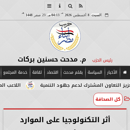
مـ
هـ
السبت
8
أغسطس
2026
04:13 مـ
23
صفر
1448
م. مدحت حسنين بركات
رئيس الحزب
الأخبار
السياسة
بقلم مدحت
اقتصاد
ثقافة
خدمة المجتمع
اون المشترك لدعم جهود التنمية
اللاعب المصري الإ
كل الصحافة
أثر التكنولوجيا على الموارد