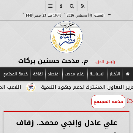
مـ
هـ
السبت
8
أغسطس
2026
10:48 صـ
23
صفر
1448
م. مدحت حسنين بركات
رئيس الحزب
الأخبار
السياسة
بقلم مدحت
اقتصاد
ثقافة
خدمة المجتمع
ن المشترك لدعم جهود التنمية
اللاعب المصري الإيط
خدمة المجتمع
علي عادل وإنجي محمد.. زفاف