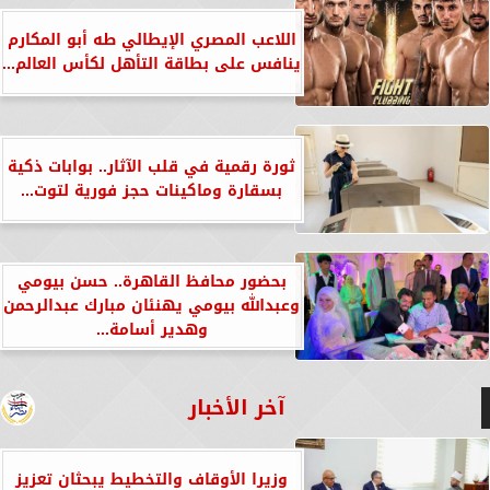
اللاعب المصري الإيطالي طه أبو المكارم
ينافس على بطاقة التأهل لكأس العالم...
ثورة رقمية في قلب الآثار.. بوابات ذكية
بسقارة وماكينات حجز فورية لتوت...
بحضور محافظ القاهرة.. حسن بيومي
وعبدالله بيومي يهنئان مبارك عبدالرحمن
وهدير أسامة...
آخر الأخبار
وزيرا الأوقاف والتخطيط يبحثان تعزيز