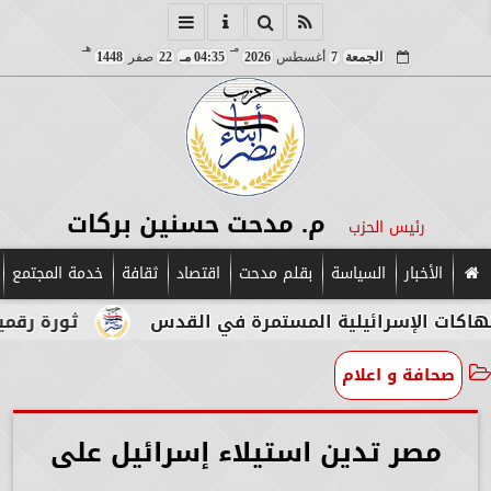
مـ
هـ
الجمعة
7
أغسطس
2026
04:35 مـ
22
صفر
1448
م. مدحت حسنين بركات
رئيس الحزب
الأخبار
السياسة
بقلم مدحت
اقتصاد
ثقافة
خدمة المجتمع
إسرائيلية المستمرة في القدس
ثورة رقمية في قلب 
صحافة و اعلام
مصر تدين استيلاء إسرائيل على