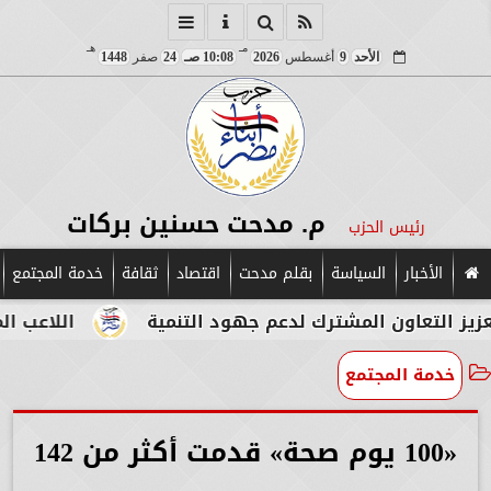
مـ
هـ
الأحد
9
أغسطس
2026
10:08 صـ
24
صفر
1448
م. مدحت حسنين بركات
رئيس الحزب
الأخبار
السياسة
بقلم مدحت
اقتصاد
ثقافة
خدمة المجتمع
اون المشترك لدعم جهود التنمية
اللاعب المصري الإي
خدمة المجتمع
«100 يوم صحة» قدمت أكثر من 142