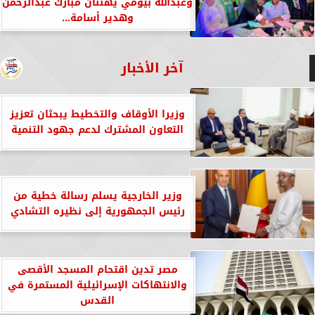
وعبدالله بيومي يهنئان مبارك عبدالرحمن
وهدير أسامة...
آخر الأخبار
وزيرا الأوقاف والتخطيط يبحثان تعزيز
التعاون المشترك لدعم جهود التنمية
وزير الخارجية يسلم رسالة خطية من
رئيس الجمهورية إلى نظيره التشادي
مصر تدين اقتحام المسجد الأقصى
والانتهاكات الإسرائيلية المستمرة في
القدس