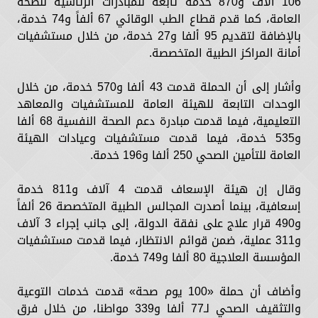
106 آلاف و870 خدمة تابعة للمبادرات الرئاسية للصحة
العامة، كما قدم قطاع الطب الوقائي 67 ألفاً و74 خدمة،
بالإضافة لتقديم 95 ألفا و27 خدمة، من خلال مستشفيات
أمانة المراكز الطبية المتخصصة.
وأشار إلى أن الحملة قدمت 43 ألفا و570 خدمة، من خلال
الوحدات التابعة للهيئة العامة للمستشفيات والمعاهد
التعليمية، فيما قدمت مبادرة دعم الصحة النفسية 68 ألفا
و535 خدمة، فيما قدمت مستشفيات وعيادات الهيئة
العامة للتأمين الصحي 250 ألفا و196 خدمة.
وقال إن هيئة الإسعاف قدمت 4 آلاف و811 خدمة
إسعافية، بينما أصدرت المجالس الطبية المتخصصة 26 ألفاً
و490 قرار علاج على نفقة الدولة، إلى جانب إجراء 3 آلاف
و311 عملية، ضمن قوائم الانتظار، فيما قدمت مستشفيات
المؤسسة العلاجية 80 ألفا و749 خدمة.
وأضاف أن حملة «100 يوم صحة» قدمت خدمات التوعية
والتثقيف الصحي لـ77 ألفا و339 مواطنا، من خلال فرق