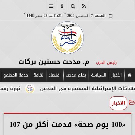
مـ
هـ
الجمعة
7
أغسطس
2026
11:21 مـ
22
صفر
1448
م. مدحت حسنين بركات
رئيس الحزب
الأخبار
السياسة
بقلم مدحت
اقتصاد
ثقافة
خدمة المجتمع
إسرائيلية المستمرة في القدس
ثورة رقمية في قلب 
الأخبار
«100 يوم صحة» قدمت أكثر من 107