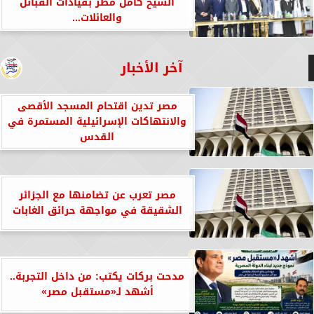
الشيخ كامل مطر بقيادات القبائل
والعائلات...
آخر الأخبار
مصر تدين اقتحام المسجد الأقصى
والانتهاكات الإسرائيلية المستمرة في
القدس
مصر تعرب عن تضامنها مع الجزائر
الشقيقة في مواجهة حرائق الغابات
مدحت بركات يكتب: من داخل التجربة..
أشهد لـ«مستقبل مصر»