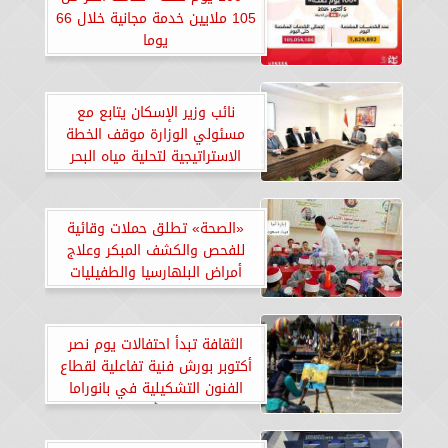
105 ملايين خدمة مجانية خلال 66
يوما
نائب وزير الإسكان يتابع مع
مسئولي الوزارة موقف الخطة
الاستراتيجية لتحلية مياه البحر
«الصحة» تطلق حملات وقائية
للفحص والكشف المبكر وعلاج
أمراض البلهارسيا والطفيليات
المعوية لطلاب المدارس بالمناطق
الريفية
الثقافة تبدأ احتفالات يوم نصر
أكتوبر بورش فنية تفاعلية لقطاع
الفنون التشكيلية في بانوراما
حرب أكتوبر