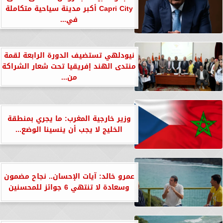
Capri City أكبر مدينة سياحية متكاملة
في...
نيودلهي تستضيف الدورة الرابعة لقمة
منتدى الهند إفريقيا تحت شعار الشراكة
من...
وزير خارجية المغرب: ما يجري بمنطقة
الخليج لا يجب أن ينسينا الوضع...
عمرو خالد: آيات الإحسان.. نجاح مضمون
وسعادة لا تنتهي 6 جوائز للمحسنين