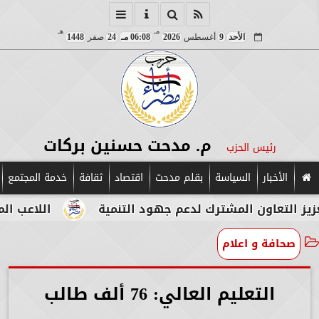
مـ
هـ
الأحد
9
أغسطس
2026
06:08 مـ
24
صفر
1448
م. مدحت حسنين بركات
رئيس الحزب
الأخبار
السياسة
بقلم مدحت
اقتصاد
ثقافة
خدمة المجتمع
ون المشترك لدعم جهود التنمية
اللاعب المصري الإي
صحافة و اعلام
التعليم العالي: 76 ألف طالب