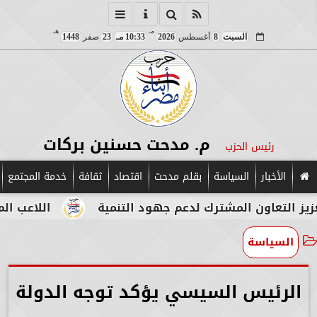
مـ
هـ
السبت
8
أغسطس
2026
10:33 مـ
23
صفر
1448
م. مدحت حسنين بركات
رئيس الحزب
الأخبار
السياسة
بقلم مدحت
اقتصاد
ثقافة
خدمة المجتمع
ون المشترك لدعم جهود التنمية
اللاعب المصري الإي
السياسة
الرئيس السيسي يؤكد توجه الدولة