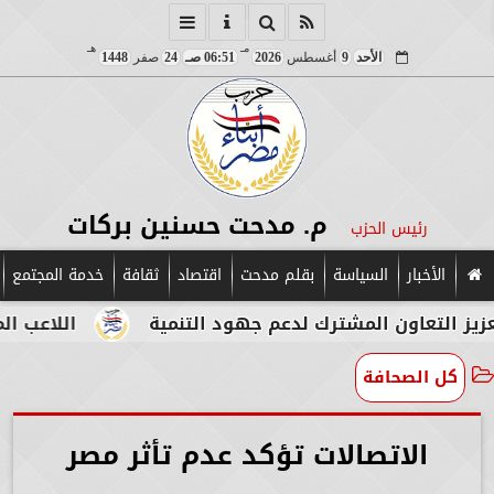
مـ
هـ
الأحد
9
أغسطس
2026
06:51 صـ
24
صفر
1448
م. مدحت حسنين بركات
رئيس الحزب
الأخبار
السياسة
بقلم مدحت
اقتصاد
ثقافة
خدمة المجتمع
تعاون المشترك لدعم جهود التنمية
اللاعب المصري ا
كل الصحافة
الاتصالات تؤكد عدم تأثر مصر