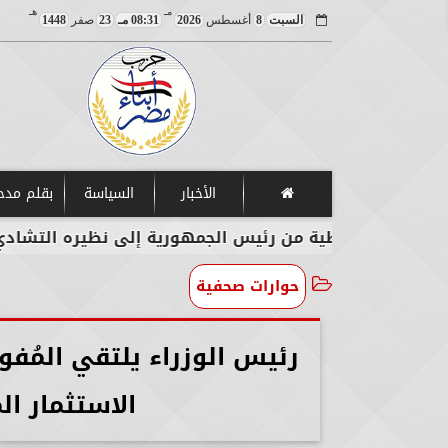
مـ
هـ
السبت
8
أغسطس
2026
08:31 مـ
23
صفر
1448
الأخبار
السياسة
بقلم مد
طية من رئيس الجمهورية إلى نظيره التشادي
وزيرا
حوارات صحفية
رئيس الوزراء يلتقي المُف
الاستثمار ا