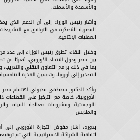
والأسمدة والأسمنت.
وأشار رئيس الوزراء إلى أن الدعم الذي يم
المصرية المُصدّرة فى التوافق مع التشريعات 
العمليات الإنتاجية.
وخلال اللقاء، تطرق رئيس الوزراء إلى عدد من
بين مصر ودول الاتحاد الأوروبي، مُعربًا عن ت
بما في ذلك برامج التعاون التقني والتدريب،
التصدير إلى أوروبا، وتحسين القدرة التنافسية
وأكد الدكتور مصطفى مدبولي اهتمام مصر بال
الأوروبية، خاصة مع التركيز على القطاعات ذ
اللوجستية ومشروعات معالجة المياه والري
والملابس.
بدوره، أشار مفوض التجارة الأوروبي إلى أ