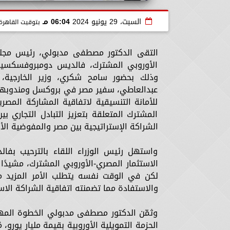
السبت، 29 يونيو 2024
06:04 مـ
بتوقيت القاهرة
التقى الدكتور مصطفى مدبولي، رئيس مجلس 
الأوروبي المشترك، فالديس دومبروفسكسيس،
وذلك بحضور سامح شكري، وزير الخارجية، و
عبدالعاطي، سفير مصر في بروكسل ومندوبها ال
للأمانة التنسيقية لاتفاقية المشاركة المصري
المشترك المتعلقة بتعزيز التبادل التجاري ب
الشراكة الإستراتيجية بين مصر والمفوضية الأو
واستهل رئيس الوزراء اللقاء بالترحيب بف
الاستثمار المصري-الأوروبي المشترك، مشيدًا ب
لكن في الوقت نفسه يتطلب الأمر المزيد من ا
والاستفادة مما تضمنته اتفاقية الشراكة الاستر
وثمّن الدكتور مصطفى مدبولي الخطوة المهم
الحزمة التمويلية الأوروبية بقيمة مليار يورو