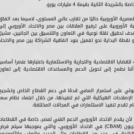
حة الثانية بقيمة 4 مليارات يورو.
مصرية الأوروبية حاليًا من تقارب عالي المستوى، لاسيما بعد اتفاق
الأوروبية على ترفيع العلاقات بين مصر والاتحاد الأوروبي إلى
دف تحقيق نقلة نوعية في التعاون والتنسيق بين الجانبين، مشيرًا
 نقطة البداية نحو تفعيل بنود اتفاقية الشراكة بين مصر والاتحاد
قضايا الاقتصادية والتجارية والاستثمارية باعتبارها عنصرا أساسيا
 وأننا نطمح إلى تحويل الدعم والمساعدات الاقتصادية إلى تعاون
لي على استمرار المضي قدمًا في دعم القطاع الخاص وتشجيع
ى الإصلاحات الهيكلية التي تم تنفيذها، من خلال اعتماد نظام سعر
م تقدم تنفيذ الاستثمارات في المجالات المختلفة.
ن يقدم الاتحاد الأوروبي الدعم الفني لمصر، خاصة في القطاعات
التي ستتأثر صادراتها بآلية تعديل حدود الكربون (CBAM) في الاتحاد الأوروبي، والتي بموجبها سيتم فر
لناتجة في عدد من القطاعات مثل الحديد والصلب والألومنيوم