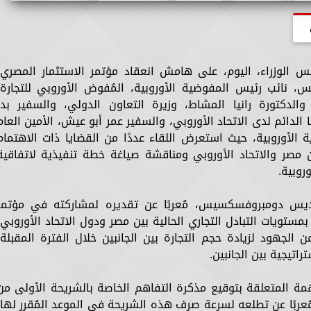
الوزراء، اليوم، على هامش انعقاد مؤتمر الاستثمار المصري-
 نائب رئيس المفوضية الأوروبية، المُفوض الأوروبي للتجارة،
الدكتورة رانيا المشاط، وزيرة التعاون الدولي، والسفير بدر
دائم لدى الاتحاد الأوروبي، والسفير عمر أبو عيش، الأمين العام
ة الأوروبية، حيث استعرض اللقاء عددًا من القضايا ذات الاهتمام
ين مصر والاتحاد الأوروبي ومناقشة صياغة خطة تنفيذية لاتفاقية
روبية.
الديس دومبروفسكسيس، مُعربًا عن تقديره لمشاركته في مؤتمر
مستويات التبادل التجاري الحالية بين مصر ودول الاتحاد الأوروبي،
لجهود لزيادة حجم التجارة بين الجانبين خلال الفترة المقبلة،
اتيجية بين الجانبين.
ة المتعلقة بتوقيع مذكرة التفاهم الخاصة بالشريحة الأولى من
، مُعربًا عن تطلعه لسرعة صرف هذه الشريحة في الموعد المُقرر لها،