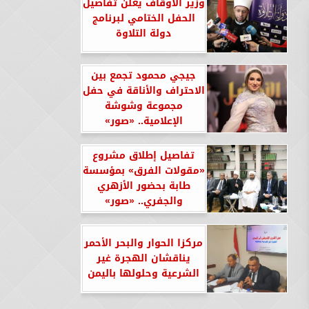
وزير الأوقاف يعلن تفاصيل
الحفل الختامي لبرنامج
دولة التلاوة
جيجي محمود تجمع بين
الاحتراف والأناقة في حفل
مجموعة وشوشة
الإعلامية.. «صور»
تفاصيل إطلاق مشروع
«مقولات الفرق» بمؤسسة
طابة بحضور الأزهري
والجفري.. «صور»
مركزا الحوار والبحر الأحمر
يناقشان الهجرة غير
الشرعية وحلولها باليمن