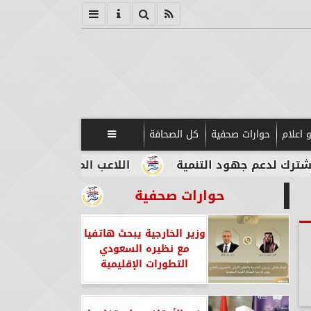
 اعلام
حوارات صحفية
كل الصحافة

د التنمية
اللاعب المصري الإيطالي طه أبو المكار
حوارات صحفية
وزير الخارجية يبحث هاتفيا
مع نظيره السعودي
التطورات الإقليمية