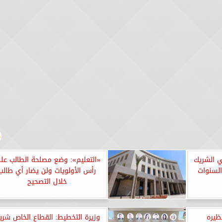
بي الشريك
«التعليم»: وضع مصلحة الطالب عل
السنوات
رأس الأولويات ولن يضار أي طالب
خلال التصحيح
ظيره
وزيرة التخطيط: القطاع الخاص شري