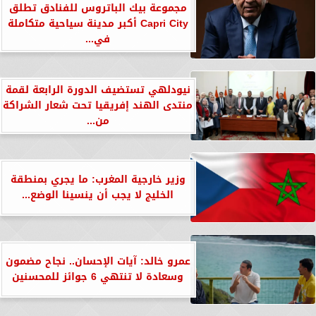
مجموعة بيك الباتروس للفنادق تطلق
Capri City أكبر مدينة سياحية متكاملة
في...
نيودلهي تستضيف الدورة الرابعة لقمة
منتدى الهند إفريقيا تحت شعار الشراكة
من...
وزير خارجية المغرب: ما يجري بمنطقة
الخليج لا يجب أن ينسينا الوضع...
عمرو خالد: آيات الإحسان.. نجاح مضمون
وسعادة لا تنتهي 6 جوائز للمحسنين