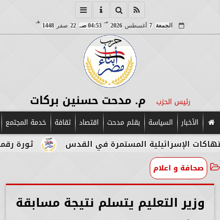
مـ
هـ
الجمعة
7
أغسطس
2026
04:53 صـ
22
صفر
1448
م. مدحت حسنين بركات
رئيس الحزب
الأخبار
السياسة
بقلم مدحت
اقتصاد
ثقافة
خدمة المجتمع
إسرائيلية المستمرة في القدس
ثورة رقمية في قلب 
صحافة و اعلام
وزير التعليم يتسلم نتيجة مسابقة