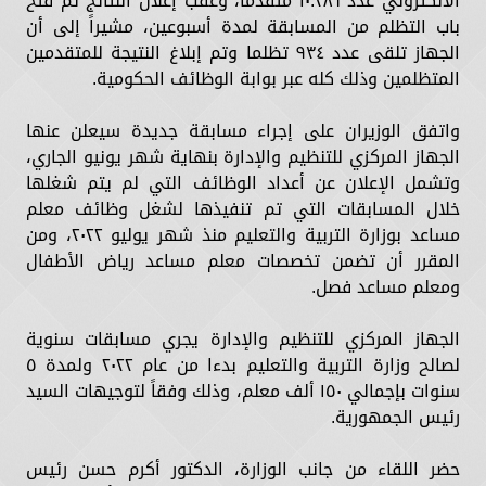
الالكتروني عدد ١٠.٢٨٦ متقدماً، وعقب إعلان النتائج تم فتح
باب التظلم من المسابقة لمدة أسبوعين، مشيراً إلى أن
الجهاز تلقى عدد ٩٣٤ تظلما وتم إبلاغ النتيجة للمتقدمين
المتظلمين وذلك كله عبر بوابة الوظائف الحكومية.
واتفق الوزيران على إجراء مسابقة جديدة سيعلن عنها
الجهاز المركزي للتنظيم والإدارة بنهاية شهر يونيو الجاري،
وتشمل الإعلان عن أعداد الوظائف التي لم يتم شغلها
خلال المسابقات التي تم تنفيذها لشغل وظائف معلم
مساعد بوزارة التربية والتعليم منذ شهر يوليو ٢٠٢٢، ومن
المقرر أن تضمن تخصصات معلم مساعد رياض الأطفال
ومعلم مساعد فصل.
الجهاز المركزي للتنظيم والإدارة يجري مسابقات سنوية
لصالح وزارة التربية والتعليم بدءا من عام ٢٠٢٢ ولمدة ٥
سنوات بإجمالي ١٥٠ ألف معلم، وذلك وفقاً لتوجيهات السيد
رئيس الجمهورية.
حضر اللقاء من جانب الوزارة، الدكتور أكرم حسن رئيس