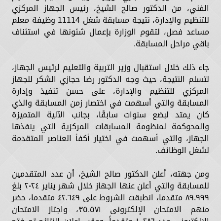
الفني، من الدكتور صالح الشيخ، رئيس الجهاز المركزي
للتنظيم والإدارة، نتيجة مسابقة شغل 11114 وظيفة معلم
مساعد فصل، لتقوم الوزارة بإعمال شئونها في استئناف
باقي مراحل المسابقة.
جاء ذلك خلال استقبال وزير التربية والتعليم لرئيس الجهاز،
لتسلم النتيجة، حيث وجه الدكتور رضا حجازي الشكر للجهاز
المركزي للتنظيم والإدارة، على حسن تنفيذ وإدارة
المسابقة والتي أسهمت في اختصار زمن المسابقة والذي
كان يمتد لبضع سنوات سابقًا، بجانب الآلية المتميزة
والمحوكمة لمنظومة المسابقات المركزية التي ينفذها
الجهاز، والتي أسهمت في اختيار أكفأ العناصر المتقدمة
لشغل الوظائف.
ومن جهته، أعلن الدكتور صالح الشيخ، أن عدد المتقدمين
للمسابقة والتي أعلن عنها الجهاز خلال شهر يناير ٢٠٢٤ بلغ
٨٩.٩٩٩ متقدما، انطبقت الشروط على ٤٢.٦٤٩ متقدما، حضر
منهم الامتحان الإلكترونى ٣٥.٥٧١، واجتاز الامتحان