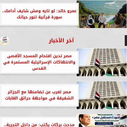
عمرو خالد: لو تايه ومش شايف أدامك..
سورة قرآنية تنور حياتك
آخر الأخبار
مصر تدين اقتحام المسجد الأقصى
والانتهاكات الإسرائيلية المستمرة في
القدس
مصر تعرب عن تضامنها مع الجزائر
الشقيقة في مواجهة حرائق الغابات
مدحت بركات يكتب: من داخل التجربة..