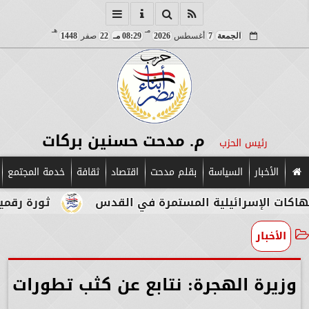
مـ
هـ
الجمعة
7
أغسطس
2026
08:29 مـ
22
صفر
1448
م. مدحت حسنين بركات
رئيس الحزب
الأخبار
السياسة
بقلم مدحت
اقتصاد
ثقافة
خدمة المجتمع
إسرائيلية المستمرة في القدس
ثورة رقمية في قلب 
الأخبار
وزيرة الهجرة: نتابع عن كثب تطورات