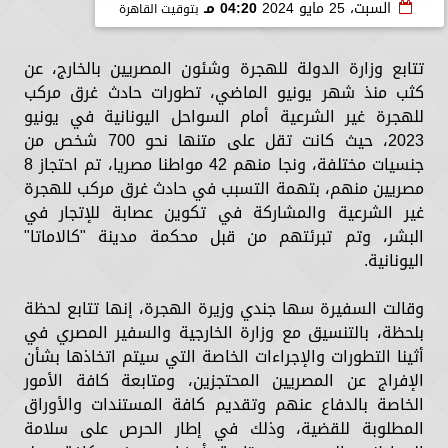
السبت، 25 مايو 2024
04:20 مـ
بتوقيت القاهرة
تتابع وزارة الدولة للهجرة وشئون المصريين بالخارج، عن
كثب منذ شهر يونيو الماضي، تطورات حادث غرق مركب
للهجرة غير الشرعية أمام السواحل اليونانية في يونيو
2023، حيث كانت تقل على متنها نحو 700 شخص من
جنسيات مختلفة، ونجا منهم 42 مواطنا مصريا، تم احتجاز 8
مصريين منهم، بتهمة التسبب في حادث غرق مركب للهجرة
غير الشرعية والمشاركة في تكوين عصابة للإتجار في
البشر، وتم تبرئتهم من قبل محكمة مدينة "كالاماتا"
اليونانية.
وقالت السفيرة سها جندي وزيرة الهجرة، إنها تتابع لحظة
بلحظة، بالتنسيق مع وزارة الخارجية والسفير المصري في
أثينا التطورات والإجراءات الخاصة التي سيتم اتخاذها بشأن
الإفراج عن المصريين المحتجزين، ومتابعة كافة الأمور
الخاصة بالدفاع عنهم وتقديم كافة المستندات والأوراق
المطلوبة للقضية، وذلك في إطار الحرص على سلامة