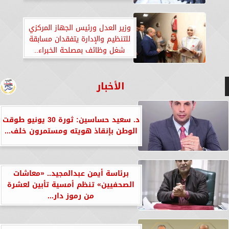
وزير العدل ورئيس الجهاز المركزي
للتنظيم والإدارة يتفقدان مسابقة
شغل وظائف بمصلحة الخبراء..
«صور»
الأخبار
د. سعيد حساسين: ثورة 30 يونيو طوقت
الوطن بإنقاذ هويته ومستمرون خلف...
برئاسة أيمن عبدالمجيد.. «معاشات
الصحفيين» تنظم أمسية تأبين لعشرة
من رموز دار...