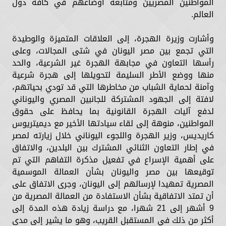
المواطنين المصريين ومتابعة أوضاعهم في كافة دول
العالم.
وأشارت وزيرة الهجرة، إلى العلاقات المتميزة والوطيدة
التي تجمع بين مصر اليونان في شتى المجالات، وعلى
رأسها التعاون في مجابهة الهجرة غير الشرعية، والحد
منها ووضع الأطر السليمة لتحويلها إلى هجرة شرعية
وآمنة لحماية الشباب من مخاطرها التي قد تودي بحياتهم،
لافتة إلى الجهود المشتركة للجانبين المصري واليوناني
لدفع آليات الهجرة القانونية بما يحافظ على حقوق
المواطنين، منوهة إلى لقاء سيادتها الأخير مع ديميتريوس
كاريديس، وزير الهجرة واللجوء اليوناني خلال زيارته لمصر
في إطار التعاون الثنائي المشترك بين البلدين، والاتفاق
على أهمية الإسراع في تفعيل مذكرة التفاهم التي تم
توقيعها بين مصر واليونان بشأن العمالة الموسمية
المصرية تمهيدا لإرسالهم إلى اليونان، وجرى الاتفاق على
أن تمتد الاتفاقية بشأن الاستفادة من العمالة المصرية من
9 أشهر إلى 21 شهرا، مع دراسة زيادة هذه المدة إلى
أكثر من ذلك في المستقبل القريب، وهو ما يشير إلى مدى