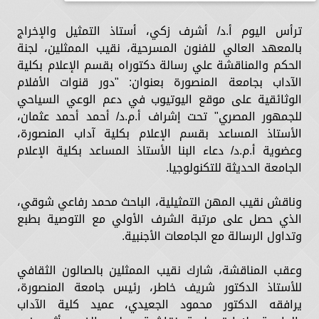
ترأس اليوم أ.د/ أشرف زكي، أستاذ التمثيل والإخراج
بالمعهد العالي للفنون المسرحية، نقيب الممثلين، لجنة
الحكم والمناقشة علي رسالة دكتوراه بقسم الإعلام بكلية
الآداب بجامعة المنصورة بعنوان: "دور قنوات الأفلام
الوثائقية على موقع اليوتيوب في دعم الوعي السياحي
للجمهور المصري" تحت إشراف أ.م.د/ أحمد أحمد عثمان،
الأستاذ المساعد بقسم الإعلام بكلية آداب المنصورة،
وعضوية أ.م.د/ دعاء البنا الأستاذ المساعد بكلية الإعلام
الجامعة الحديثة للتكنولوجيا.
وناقش نقيب المهن التمثيلية، الباحث محمد رفاعي شوقي،
الذي حصل على مرتبة الشرف الأولي مع التوصية بطبع
وتداول الرسالة مع الجامعات الأجنبية.
وعقب المناقشة، شارك نقيب الممثلين بالصالون الثقافي
للأستاذ الدكتور شريف خاطر، رئيس جامعة المنصورة،
يرافقه الدكتور محمود الجعيدي، عميد كلية الآداب