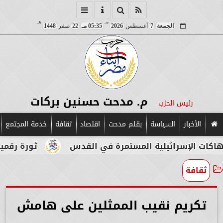
مـ
هـ
الجمعة
7
أغسطس
2026
05:35 مـ
22
صفر
1448
م. مدحت حسنين بركات
رئيس الحزب
الأخبار
السياسة
بقلم مدحت
اقتصاد
ثقافة
خدمة المجتمع
المستمرة في القدس
ثورة رقمية في قلب الآثار.. ب
ثقافة
تكريم نقيب الممثلين على هامش