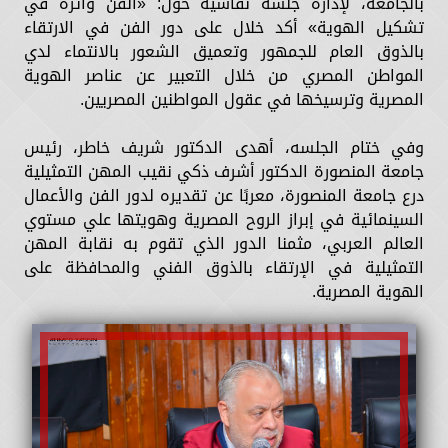
بالجامعة، لإدارة جلسة نقاشية حول: «الفن وأثره في
تشكيل الهوية» أكد خلال على دور الفن في الارتقاء
بالذوق العام للجمهور وتعميق الشعور بالانتماء لدي
المواطن المصري من خلال التعبير عن عناصر الهوية
المصرية وترسيخها في عقول المواطنين المصريين.
وفي ختام الجلسه، أهدى الدكتور شريف خاطر، رئيس
جامعة المنصورة الدكتور أشرف ذكي نقيب المهن التمثيلية
درع جامعة المنصورة، معربًا عن تقديره لدور الفن والأعمال
السينمائية في إبراز الروح المصرية وهويتها علي مستوي
العالم العربي، مثمنا الدور الذي تقوم به نقابة المهن
التمثيلية في الإرتقاء بالذوق الفني والمحافظة على
الهوية المصرية.