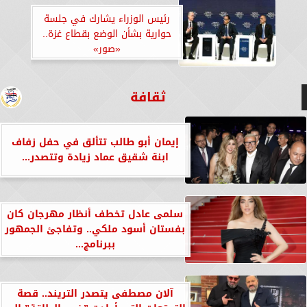
رئيس الوزراء يشارك في جلسة
حوارية بشأن الوضع بقطاع غزة..
«صور»
ثقافة
إيمان أبو طالب تتألق في حفل زفاف
ابنة شقيق عماد زيادة وتتصدر...
سلمى عادل تخطف أنظار مهرجان كان
بفستان أسود ملكي.. وتفاجئ الجمهور
ببرنامج...
​آلان مصطفى يتصدر التريند.. قصة