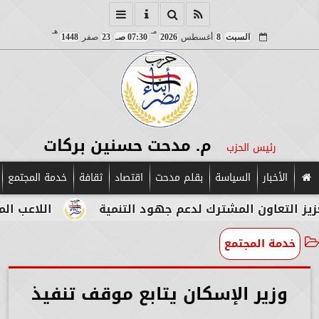
مـ
هـ
السبت
8
أغسطس
2026
07:30 صـ
23
صفر
1448
م. مدحت حسنين بركات
رئيس الحزب
الأخبار
السياسة
بقلم مدحت
اقتصاد
ثقافة
خدمة المجتمع
 المشترك لدعم جهود التنمية
اللاعب المصري الإيطا
خدمة المجتمع
وزير الإسكان يتابع موقف تنفيذ