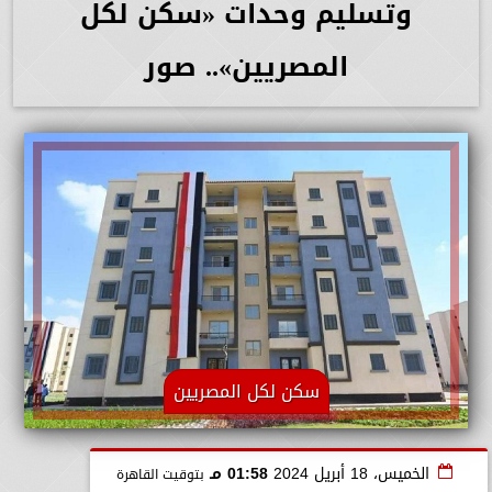
وتسليم وحدات «سكن لكل
المصريين».. صور
سكن لكل المصريين
الخميس، 18 أبريل 2024
01:58 مـ
بتوقيت القاهرة