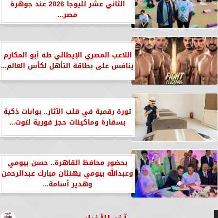
الثاني عشر لليوجا 2026 عند جوهرة
مصر...
اللاعب المصري الإيطالي طه أبو المكارم
ينافس على بطاقة التأهل لكأس العالم...
ثورة رقمية في قلب الآثار.. بوابات ذكية
بسقارة وماكينات حجز فورية لتوت...
بحضور محافظ القاهرة.. حسن بيومي
وعبدالله بيومي يهنئان مبارك عبدالرحمن
وهدير أسامة...