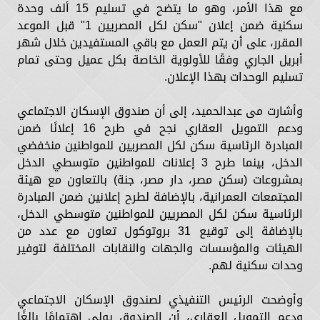
مع هذا الأمر، وهو ما يتضح في تسليم 15 ألف وحدة
سكنية ضمن إعلان "سكن لكل المصريين 1" قبل الموعد
المقرر، على أن يتم العمل مع باقي المستفيدين خلال شهر
أبريل الجاري وفقًا للأولوية الخاصة بكل عميل وحتى تمام
تسليم الوحدات بهذا الإعلان.
وأشارت مى عبدالحميد، إلى أن صندوق الإسكان الاجتماعي
ودعم التمويل العقاري نجح في طرح 16 إعلانًا ضمن
المبادرة الرئاسية سكن لكل المصريين للمواطنين منخفضي
الدخل، بينما طرح 3 إعلانات للمواطنين متوسطي الدخل
بمشروعات (سكن مصر، دار مصر، جنة) بالتعاون مع هيئة
المجتمعات العمرانية، بالإضافة لطرح إعلانين ضمن المبادرة
الرئاسية سكن لكل المصريين للمواطنين متوسطي الدخل،
بالإضافة إلى توقيع 31 بروتوكول تعاون مع عدد من
الهيئات والمؤسسات والجهات والنقابات المختلفة لتوفير
وحدات سكنية لهم.
وأوضحت الرئيس التنفيذي لصندوق الإسكان الاجتماعي
ودعم التمويل العقاري، أن الصندوق يولي اهتمامًا بالغًا