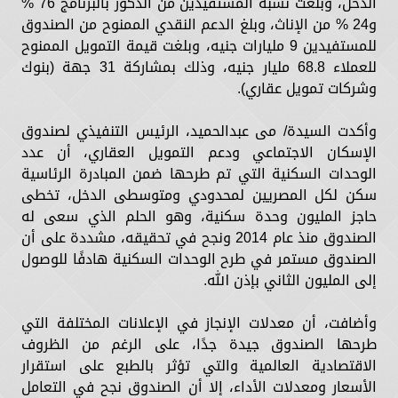
الدخل، وبلغت نسبة المستفيدين من الذكور بالبرنامج 76 %
و24 % من الإناث، وبلغ الدعم النقدي الممنوح من الصندوق
للمستفيدين 9 مليارات جنيه، وبلغت قيمة التمويل الممنوح
للعملاء 68.8 مليار جنيه، وذلك بمشاركة 31 جهة (بنوك
وشركات تمويل عقاري).
وأكدت السيدة/ مى عبدالحميد، الرئيس التنفيذي لصندوق
الإسكان الاجتماعي ودعم التمويل العقاري، أن عدد
الوحدات السكنية التي تم طرحها ضمن المبادرة الرئاسية
سكن لكل المصريين لمحدودي ومتوسطى الدخل، تخطى
حاجز المليون وحدة سكنية، وهو الحلم الذي سعى له
الصندوق منذ عام 2014 ونجح في تحقيقه، مشددة على أن
الصندوق مستمر في طرح الوحدات السكنية هادفًا للوصول
إلى المليون الثاني بإذن الله.
وأضافت، أن معدلات الإنجاز في الإعلانات المختلفة التي
طرحها الصندوق جيدة جدًا، على الرغم من الظروف
الاقتصادية العالمية والتي تؤثر بالطبع على استقرار
الأسعار ومعدلات الأداء، إلا أن الصندوق نجح في التعامل