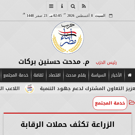
مـ
هـ
السبت
8
أغسطس
2026
02:05 مـ
23
صفر
1448
م. مدحت حسنين بركات
رئيس الحزب
الأخبار
السياسة
بقلم مدحت
اقتصاد
ثقافة
خدمة المجتمع
تعاون المشترك لدعم جهود التنمية
اللاعب المصري ا
خدمة المجتمع
الزراعة تكثف حملات الرقابة