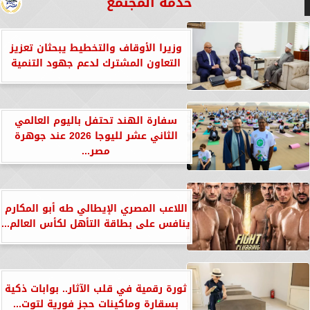
خدمة المجتمع
وزيرا الأوقاف والتخطيط يبحثان تعزيز
التعاون المشترك لدعم جهود التنمية
سفارة الهند تحتفل باليوم العالمي
الثاني عشر لليوجا 2026 عند جوهرة
مصر...
اللاعب المصري الإيطالي طه أبو المكارم
ينافس على بطاقة التأهل لكأس العالم...
ثورة رقمية في قلب الآثار.. بوابات ذكية
بسقارة وماكينات حجز فورية لتوت...