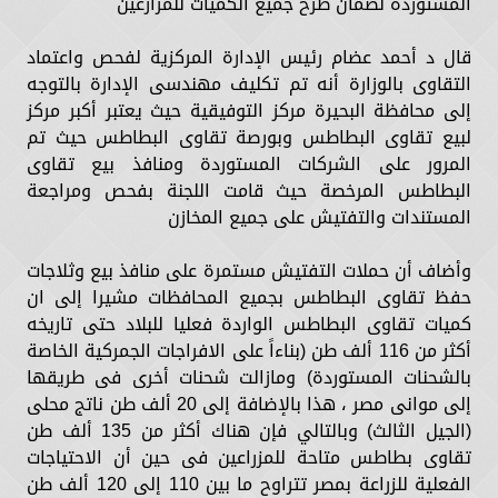
المستوردة لضمان طرح جميع الكميات للمزارعين
قال د أحمد عضام رئيس الإدارة المركزية لفحص واعتماد
التقاوى بالوزارة أنه تم تكليف مهندسى الإدارة بالتوجه
إلى محافظة البحيرة مركز التوفيقية حيث يعتبر أكبر مركز
لبيع تقاوى البطاطس وبورصة تقاوى البطاطس حيث تم
المرور على الشركات المستوردة ومنافذ بيع تقاوى
البطاطس المرخصة حيث قامت اللجنة بفحص ومراجعة
المستندات والتفتيش على جميع المخازن
وأضاف أن حملات التفتيش مستمرة على منافذ بيع وثلاجات
حفظ تقاوى البطاطس بجميع المحافظات مشيرا إلى ان
كميات تقاوى البطاطس الواردة فعليا للبلاد حتى تاريخه
أكثر من 116 ألف طن (بناءاً على الافراجات الجمركية الخاصة
بالشحنات المستوردة) ومازالت شحنات أخرى فى طريقها
إلى موانى مصر ، هذا بالإضافة إلى 20 ألف طن ناتج محلى
(الجيل الثالث) وبالتالي فإن هناك أكثر من 135 ألف طن
تقاوى بطاطس متاحة للمزراعين فى حين أن الاحتياجات
الفعلية للزراعة بمصر تتراوح ما بين 110 إلى 120 ألف طن