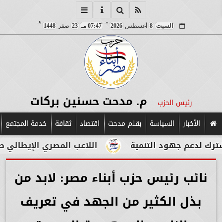
مـ
هـ
السبت
8
أغسطس
2026
07:47 مـ
23
صفر
1448
م. مدحت حسنين بركات
رئيس الحزب
الأخبار
السياسة
بقلم مدحت
اقتصاد
ثقافة
خدمة المجتمع
ود التنمية
اللاعب المصري الإيطالي طه أبو المكار
نائب رئيس حزب أبناء مصر: لابد من
بذل الكثير من الجهد في تعريف