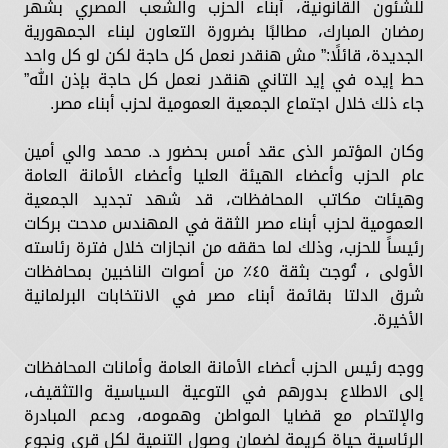
للشئون القانونية، أبناء الحزب والشعب المصري بشهر
رمضان المبارك، مطالبًا بضرورة التعاون لبناء الجمهورية
الجديدة، قائلًا:” مش هنقدر نعمل كل حاجة لكن لو كل واحد
حط إيده في إيد التاني هنقدر نعمل كل حاجة بإذن الله”
جاء ذلك خلال اجتماع الجمعية العمومية لحزب أبناء مصر.
وكان المؤتمر الذى عقد أمس بحضور د. محمد والي أمين
عام الحزب وأعضاء الهيئة العليا وأعضاء الأمانة العامة
وهيئات مكاتب المحافظات، قد شهد تجديد الجمعية
العمومية لحزب أبناء مصر الثقة في المهندس مدحت بركات
رئيساً للحزب، وذلك لما حققه من انجازات خلال فترة رئاسته
الأولى ، تُوجت بثقة ٤٥٪؜ من أصوات الناخبين بمحافظات
شرق الدلتا بقائمة أبناء مصر في الانتخابات البرلمانية
الأخيرة.
ووجه رئيس الحزب أعضاء الأمانة العامة وأمانات المحافظات
إلى الاطلاع بدورهم في التوعية السياسية والتثقيف،
والإلتحام مع قضايا المواطن وهمومه، ودعم المبادرة
الرئاسية حياة كريمة لضمان وصول التنمية لكل قرى ونجوع