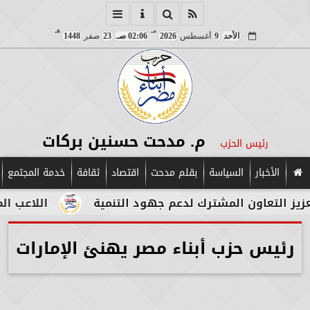
مـ
هـ
الأحد
9
أغسطس
2026
02:06 صـ
23
صفر
1448
م. مدحت حسنين بركات
رئيس الحزب
الأخبار
السياسة
بقلم مدحت
اقتصاد
ثقافة
خدمة المجتمع
التعاون المشترك لدعم جهود التنمية
اللاعب المصري 
رئيس حزب أبناء مصر يهنئ الإمارات