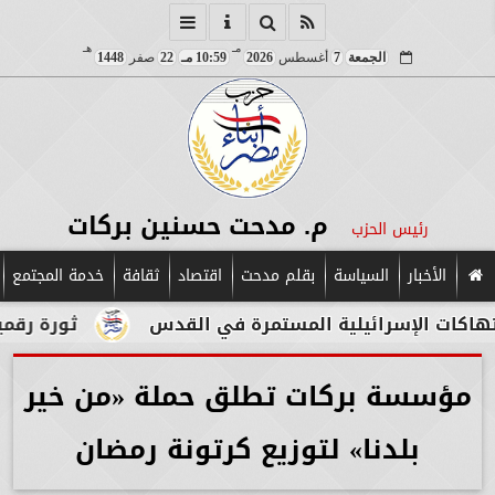
مـ
هـ
الجمعة
7
أغسطس
2026
10:59 مـ
22
صفر
1448
م. مدحت حسنين بركات
رئيس الحزب
الأخبار
السياسة
بقلم مدحت
اقتصاد
ثقافة
خدمة المجتمع
ت الإسرائيلية المستمرة في القدس
ثورة رقمية في 
مؤسسة بركات تطلق حملة «من خير
بلدنا» لتوزيع كرتونة رمضان