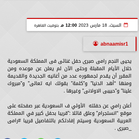
السبت، 18 مارس 2023
12:00 مـ
بتوقيت القاهرة
abnaamisr1
يحيى النجم رامى صبرى حفل غنائى فى المملكة السعودية
خلال الأيام المقبلة وحتى الآن لم يعلن عن موعده ومن
المقرر أن يقدم لجمهوره عدد من أغانيه الجديدة والقديمة
ومنها “أهد الدنيا” و”كلمة” بقولك ايه تعالى” و”مبروك
علينا” و”حبيبى الاولانى” وغيرها .
أعلن رامي عن حفلته الأولي ف السعودية عبر صفحته على
موقع “انستجرام” وعلق قائلا :”قريبا بحفل كبير في المملكة
العربية السعودية وسيتم إفادتكم بالتفاصيل قريبا #رامى
_صبرى .