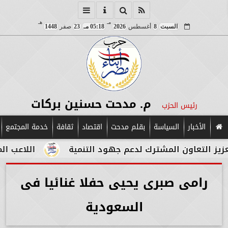
مـ
هـ
السبت
8
أغسطس
2026
05:18 مـ
23
صفر
1448
م. مدحت حسنين بركات
رئيس الحزب
الأخبار
السياسة
بقلم مدحت
اقتصاد
ثقافة
خدمة المجتمع
التعاون المشترك لدعم جهود التنمية
اللاعب المصري 
رامى صبرى يحيى حفلا غنائيا فى
السعودية