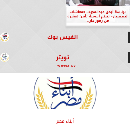
برئاسة أيمن عبدالمجيد.. «معاشات
الصحفيين» تنظم أمسية تأبين لعشرة
من رموز دار...
الفيس بوك
تويتر
Tweets by
أبناء مصر